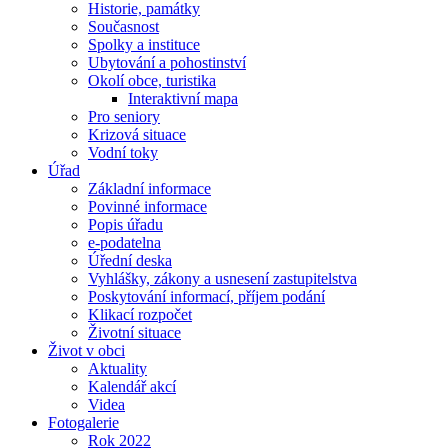
Historie, památky
Současnost
Spolky a instituce
Ubytování a pohostinství
Okolí obce, turistika
Interaktivní mapa
Pro seniory
Krizová situace
Vodní toky
Úřad
Základní informace
Povinné informace
Popis úřadu
e-podatelna
Úřední deska
Vyhlášky, zákony a usnesení zastupitelstva
Poskytování informací, příjem podání
Klikací rozpočet
Životní situace
Život v obci
Aktuality
Kalendář akcí
Videa
Fotogalerie
Rok 2022