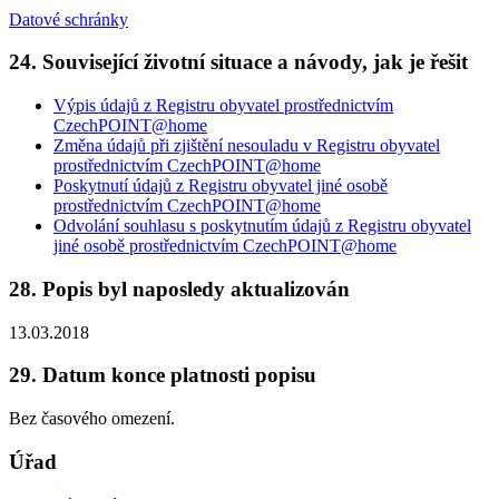
Datové schránky
24. Související životní situace a návody, jak je řešit
Výpis údajů z Registru obyvatel prostřednictvím
CzechPOINT@home
Změna údajů při zjištění nesouladu v Registru obyvatel
prostřednictvím CzechPOINT@home
Poskytnutí údajů z Registru obyvatel jiné osobě
prostřednictvím CzechPOINT@home
Odvolání souhlasu s poskytnutím údajů z Registru obyvatel
jiné osobě prostřednictvím CzechPOINT@home
28. Popis byl naposledy aktualizován
13.03.2018
29. Datum konce platnosti popisu
Bez časového omezení.
Úřad