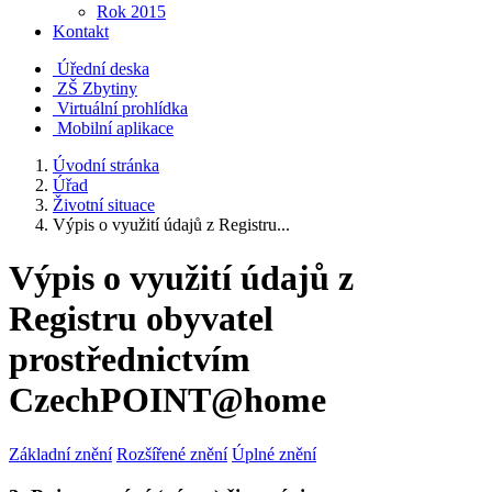
Rok 2015
Kontakt
Úřední deska
ZŠ Zbytiny
Virtuální prohlídka
Mobilní aplikace
Úvodní stránka
Úřad
Životní situace
Výpis o využití údajů z Registru...
Výpis o využití údajů z
Registru obyvatel
prostřednictvím
CzechPOINT@home
Základní znění
Rozšířené znění
Úplné znění