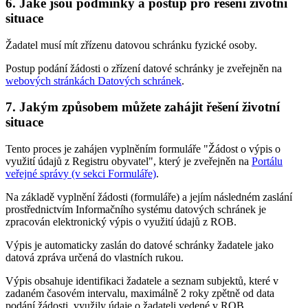
6. Jaké jsou podmínky a postup pro řešení životní
situace
Žadatel musí mít zřízenu datovou schránku fyzické osoby.
Postup podání žádosti o zřízení datové schránky je zveřejněn na
webových stránkách Datových schránek
.
7. Jakým způsobem můžete zahájit řešení životní
situace
Tento proces je zahájen vyplněním formuláře "Žádost o výpis o
využití údajů z Registru obyvatel", který je zveřejněn na
Portálu
veřejné správy (v sekci Formuláře)
.
Na základě vyplnění žádosti (formuláře) a jejím následném zaslání
prostřednictvím Informačního systému datových schránek je
zpracován elektronický výpis o využití údajů z ROB.
Výpis je automaticky zaslán do datové schránky žadatele jako
datová zpráva určená do vlastních rukou.
Výpis obsahuje identifikaci žadatele a seznam subjektů, které v
zadaném časovém intervalu, maximálně 2 roky zpětně od data
podání žádosti, využily údaje o žadateli vedené v ROB.