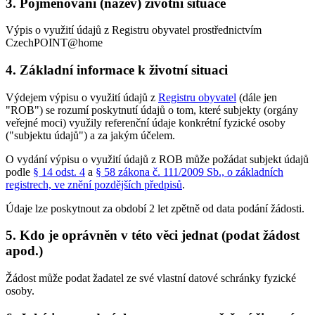
3. Pojmenování (název) životní situace
Výpis o využití údajů z Registru obyvatel prostřednictvím
CzechPOINT@home
4. Základní informace k životní situaci
Výdejem výpisu o využití údajů z
Registru obyvatel
(dále jen
"ROB") se rozumí poskytnutí údajů o tom, které subjekty (orgány
veřejné moci) využily referenční údaje konkrétní fyzické osoby
("subjektu údajů") a za jakým účelem.
O vydání výpisu o využití údajů z ROB může požádat subjekt údajů
podle
§ 14 odst. 4
a
§ 58 zákona č. 111/2009 Sb., o základních
registrech, ve znění pozdějších předpisů
.
Údaje lze poskytnout za období 2 let zpětně od data podání žádosti.
5. Kdo je oprávněn v této věci jednat (podat žádost
apod.)
Žádost může podat žadatel ze své vlastní datové schránky fyzické
osoby.