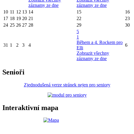
záznamy ze dne
záznamy ze dne
10
11
12
13
14
15
16
17
18
19
20
21
22
23
24
25
26
27
28
29
30
5
1
Během a 4. Rockem pro
31
1
2
3
4
6
Elli
Zobrazit všechny
záznamy ze dne
Senioři
Zjednodušená verze stránek nejen pro seniory
Interaktivní mapa