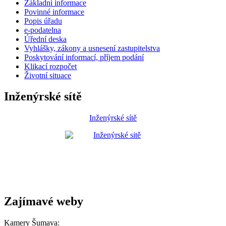
Základní informace
Povinné informace
Popis úřadu
e-podatelna
Úřední deska
Vyhlášky, zákony a usnesení zastupitelstva
Poskytování informací, příjem podání
Klikací rozpočet
Životní situace
Inženýrské sítě
Inženýrské sítě
Zajímavé weby
Kamery Šumava: