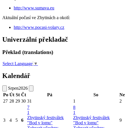
http://www.sumava.eu
Aktuální počasí ve Zbytinách a okolí:
http://www.pocasi-volary.cz
Univerzální překladač
Překlad (translations)
Select Language
▼
Kalendář
Srpen
2026
Po
Út
St
Čt
Pá
So
Ne
27
28
29
30
31
1
2
7
8
1
1
Zbytinský festiválek
Zbytinský festiválek
3
4
5
6
9
"Bod v lomu"
"Bod v lomu"
Zobrazit všechny
Zobrazit všechny