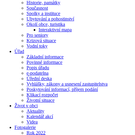
Historie, památky
Současnost
Spolky a instituce
Ubytování a pohostinství
Okolí obce, turistika
Interaktivní mapa
Pro seniory
Krizová situace
Vodní toky
Úřad
Základní informace
Povinné informace
Popis úřadu
e-podatelna
Úřední deska
Vyhlášky, zákony a usnesení zastupitelstva
Poskytování informací, příjem podání
Klikací rozpočet
Životní situace
Život v obci
Aktuality
Kalendář akcí
Videa
Fotogalerie
Rok 2022