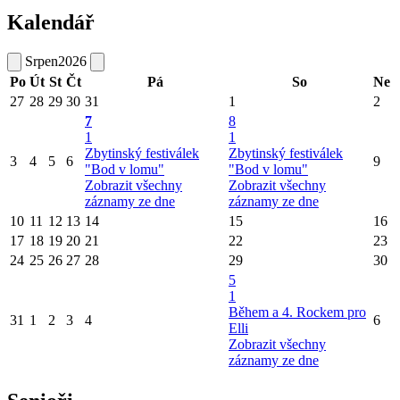
Kalendář
Srpen
2026
Po
Út
St
Čt
Pá
So
Ne
27
28
29
30
31
1
2
7
8
1
1
Zbytinský festiválek
Zbytinský festiválek
3
4
5
6
9
"Bod v lomu"
"Bod v lomu"
Zobrazit všechny
Zobrazit všechny
záznamy ze dne
záznamy ze dne
10
11
12
13
14
15
16
17
18
19
20
21
22
23
24
25
26
27
28
29
30
5
1
Během a 4. Rockem pro
31
1
2
3
4
6
Elli
Zobrazit všechny
záznamy ze dne