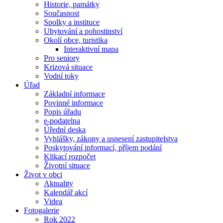
Historie, památky
Současnost
Spolky a instituce
Ubytování a pohostinství
Okolí obce, turistika
Interaktivní mapa
Pro seniory
Krizová situace
Vodní toky
Úřad
Základní informace
Povinné informace
Popis úřadu
e-podatelna
Úřední deska
Vyhlášky, zákony a usnesení zastupitelstva
Poskytování informací, příjem podání
Klikací rozpočet
Životní situace
Život v obci
Aktuality
Kalendář akcí
Videa
Fotogalerie
Rok 2022