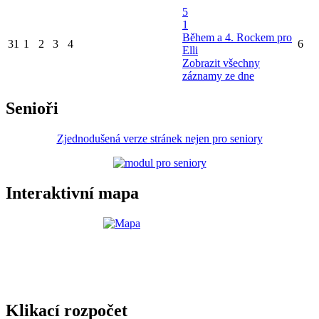
5
1
Během a 4. Rockem pro
31
1
2
3
4
6
Elli
Zobrazit všechny
záznamy ze dne
Senioři
Zjednodušená verze stránek nejen pro seniory
Interaktivní mapa
Klikací rozpočet