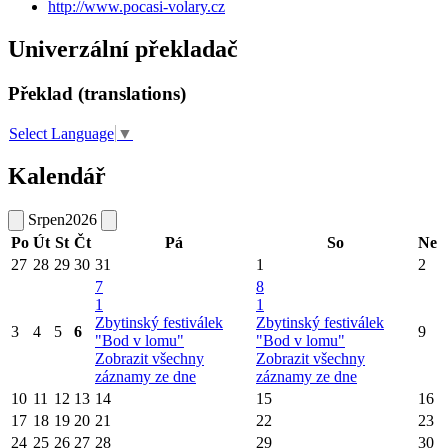
http://www.pocasi-volary.cz
Univerzální překladač
Překlad (translations)
Select Language
▼
Kalendář
Srpen
2026
Po
Út
St
Čt
Pá
So
Ne
27
28
29
30
31
1
2
7
8
1
1
Zbytinský festiválek
Zbytinský festiválek
3
4
5
6
9
"Bod v lomu"
"Bod v lomu"
Zobrazit všechny
Zobrazit všechny
záznamy ze dne
záznamy ze dne
10
11
12
13
14
15
16
17
18
19
20
21
22
23
24
25
26
27
28
29
30