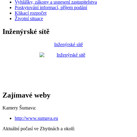
Vyhlášky, zákony a usnesení zastupitelstva
Poskytování informací, příjem podání
Klikací rozpočet
Životní situace
Inženýrské sítě
Inženýrské sítě
Zajímavé weby
Kamery Šumava:
http://www.sumava.eu
Aktuální počasí ve Zbytinách a okolí: