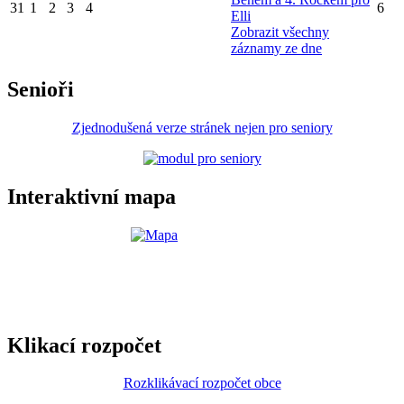
31
1
2
3
4
6
Elli
Zobrazit všechny
záznamy ze dne
Senioři
Zjednodušená verze stránek nejen pro seniory
Interaktivní mapa
Klikací rozpočet
Rozklikávací rozpočet obce