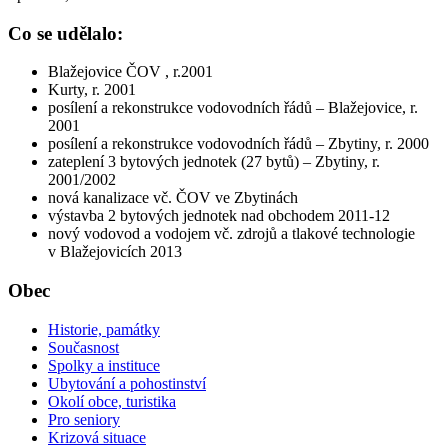
Co se udělalo:
Blažejovice ČOV , r.2001
Kurty, r. 2001
posílení a rekonstrukce vodovodních řádů – Blažejovice, r.
2001
posílení a rekonstrukce vodovodních řádů – Zbytiny, r. 2000
zateplení 3 bytových jednotek (27 bytů) – Zbytiny, r.
2001/2002
nová kanalizace vč. ČOV ve Zbytinách
výstavba 2 bytových jednotek nad obchodem 2011-12
nový vodovod a vodojem vč. zdrojů a tlakové technologie
v Blažejovicích 2013
Obec
Historie, památky
Současnost
Spolky a instituce
Ubytování a pohostinství
Okolí obce, turistika
Pro seniory
Krizová situace