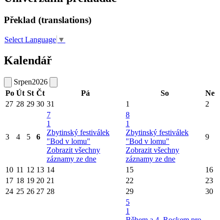
Překlad (translations)
Select Language
▼
Kalendář
Srpen
2026
Po
Út
St
Čt
Pá
So
Ne
27
28
29
30
31
1
2
7
8
1
1
Zbytinský festiválek
Zbytinský festiválek
3
4
5
6
9
"Bod v lomu"
"Bod v lomu"
Zobrazit všechny
Zobrazit všechny
záznamy ze dne
záznamy ze dne
10
11
12
13
14
15
16
17
18
19
20
21
22
23
24
25
26
27
28
29
30
5
1
Během a 4. Rockem pro