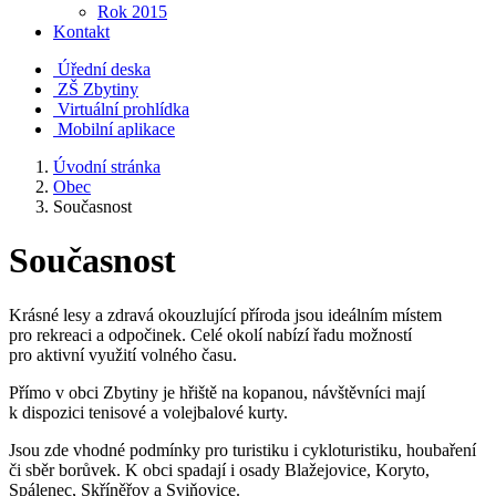
Rok 2015
Kontakt
Úřední deska
ZŠ Zbytiny
Virtuální prohlídka
Mobilní aplikace
Úvodní stránka
Obec
Současnost
Současnost
Krásné lesy a zdravá okouzlující příroda jsou ideálním místem
pro rekreaci a odpočinek. Celé okolí nabízí řadu možností
pro aktivní využití volného času.
Přímo v obci Zbytiny je hřiště na kopanou, návštěvníci mají
k dispozici tenisové a volejbalové kurty.
Jsou zde vhodné podmínky pro turistiku i cykloturistiku, houbaření
či sběr borůvek. K obci spadají i osady Blažejovice, Koryto,
Spálenec, Skříněřov a Sviňovice.