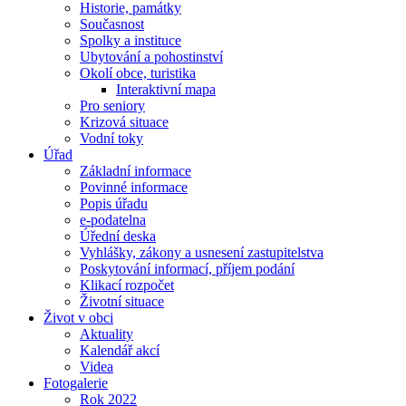
Historie, památky
Současnost
Spolky a instituce
Ubytování a pohostinství
Okolí obce, turistika
Interaktivní mapa
Pro seniory
Krizová situace
Vodní toky
Úřad
Základní informace
Povinné informace
Popis úřadu
e-podatelna
Úřední deska
Vyhlášky, zákony a usnesení zastupitelstva
Poskytování informací, příjem podání
Klikací rozpočet
Životní situace
Život v obci
Aktuality
Kalendář akcí
Videa
Fotogalerie
Rok 2022