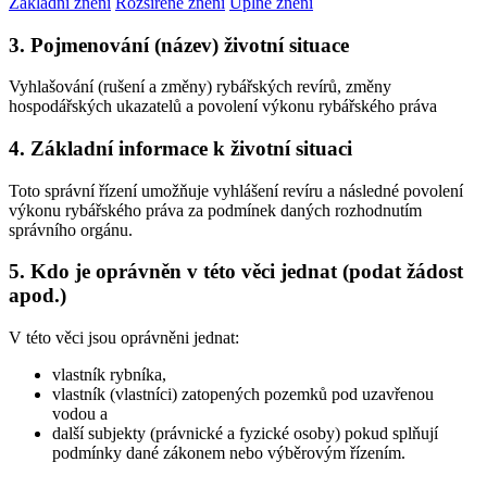
Základní znění
Rozšířené znění
Úplné znění
3. Pojmenování (název) životní situace
Vyhlašování (rušení a změny) rybářských revírů, změny
hospodářských ukazatelů a povolení výkonu rybářského práva
4. Základní informace k životní situaci
Toto správní řízení umožňuje vyhlášení revíru a následné povolení
výkonu rybářského práva za podmínek daných rozhodnutím
správního orgánu.
5. Kdo je oprávněn v této věci jednat (podat žádost
apod.)
V této věci jsou oprávněni jednat:
vlastník rybníka,
vlastník (vlastníci) zatopených pozemků pod uzavřenou
vodou a
další subjekty (právnické a fyzické osoby) pokud splňují
podmínky dané zákonem nebo výběrovým řízením.