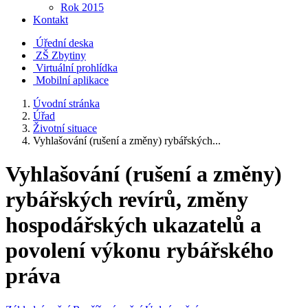
Rok 2015
Kontakt
Úřední deska
ZŠ Zbytiny
Virtuální prohlídka
Mobilní aplikace
Úvodní stránka
Úřad
Životní situace
Vyhlašování (rušení a změny) rybářských...
Vyhlašování (rušení a změny)
rybářských revírů, změny
hospodářských ukazatelů a
povolení výkonu rybářského
práva