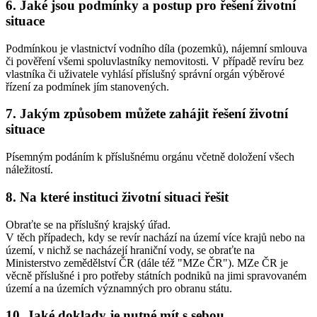
6. Jaké jsou podmínky a postup pro řešení životní
situace
Podmínkou je vlastnictví vodního díla (pozemků), nájemní smlouva
či pověření všemi spoluvlastníky nemovitosti. V případě revíru bez
vlastníka či uživatele vyhlásí příslušný správní orgán výběrové
řízení za podmínek jím stanovených.
7. Jakým způsobem můžete zahájit řešení životní
situace
Písemným podáním k příslušnému orgánu včetně doložení všech
náležitostí.
8. Na které instituci životní situaci řešit
Obraťte se na příslušný krajský úřad.
V těch případech, kdy se revír nachází na území více krajů nebo na
území, v nichž se nacházejí hraniční vody, se obraťte na
Ministerstvo zemědělství ČR (dále též "MZe ČR"). MZe ČR je
věcně příslušné i pro potřeby státních podniků na jimi spravovaném
území a na územích významných pro obranu státu.
10. Jaké doklady je nutné mít s sebou