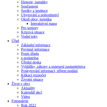
Historie, památky
Současnost
Spolky a instituce
Ubytování a pohostinství
Okolí obce, turistika
Interaktivní mapa
Pro seniory
Krizová situace
Vodní toky
Úřad
Základní informace
Povinné informace
Popis úřadu
e-podatelna
Úřední deska
Vyhlášky, zákony a usnesení zastupitelstva
Poskytování informací, příjem podání
Klikací rozpočet
Životní situace
Život v obci
Aktuality
Kalendář akcí
Videa
Fotogalerie
Rok 2022