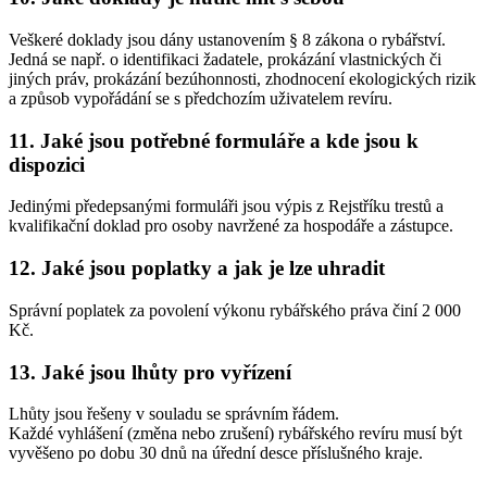
Veškeré doklady jsou dány ustanovením § 8 zákona o rybářství.
Jedná se např. o identifikaci žadatele, prokázání vlastnických či
jiných práv, prokázání bezúhonnosti, zhodnocení ekologických rizik
a způsob vypořádání se s předchozím uživatelem revíru.
11. Jaké jsou potřebné formuláře a kde jsou k
dispozici
Jedinými předepsanými formuláři jsou výpis z Rejstříku trestů a
kvalifikační doklad pro osoby navržené za hospodáře a zástupce.
12. Jaké jsou poplatky a jak je lze uhradit
Správní poplatek za povolení výkonu rybářského práva činí 2 000
Kč.
13. Jaké jsou lhůty pro vyřízení
Lhůty jsou řešeny v souladu se správním řádem.
Každé vyhlášení (změna nebo zrušení) rybářského revíru musí být
vyvěšeno po dobu 30 dnů na úřední desce příslušného kraje.