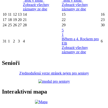
"Bod v lomu"
"Bod v lomu"
Zobrazit všechny
Zobrazit všechny
záznamy ze dne
záznamy ze dne
10
11
12
13
14
15
16
17
18
19
20
21
22
23
24
25
26
27
28
29
30
5
1
Během a 4. Rockem pro
31
1
2
3
4
6
Elli
Zobrazit všechny
záznamy ze dne
Senioři
Zjednodušená verze stránek nejen pro seniory
Interaktivní mapa