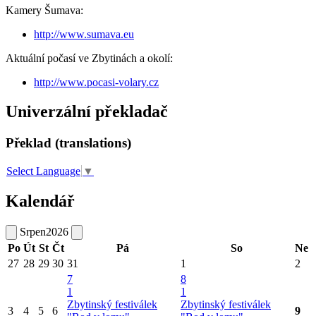
Kamery Šumava:
http://www.sumava.eu
Aktuální počasí ve Zbytinách a okolí:
http://www.pocasi-volary.cz
Univerzální překladač
Překlad (translations)
Select Language
▼
Kalendář
Srpen
2026
Po
Út
St
Čt
Pá
So
Ne
27
28
29
30
31
1
2
7
8
1
1
Zbytinský festiválek
Zbytinský festiválek
3
4
5
6
9