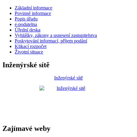
Základní informace
Povinné informace
Popis úřadu
e-podatelna
Úřední deska
Vyhlášky, zákony a usnesení zastupitelstva
Poskytování informací, příjem podání
Klikací rozpočet
Životní situace
Inženýrské sítě
Inženýrské sítě
Zajímavé weby