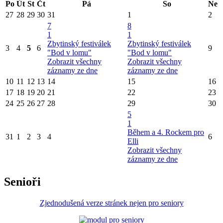
Po
Út
St
Čt
Pá
So
Ne
27
28
29
30
31
1
2
7
8
1
1
Zbytinský festiválek
Zbytinský festiválek
3
4
5
6
9
"Bod v lomu"
"Bod v lomu"
Zobrazit všechny
Zobrazit všechny
záznamy ze dne
záznamy ze dne
10
11
12
13
14
15
16
17
18
19
20
21
22
23
24
25
26
27
28
29
30
5
1
Během a 4. Rockem pro
31
1
2
3
4
6
Elli
Zobrazit všechny
záznamy ze dne
Senioři
Zjednodušená verze stránek nejen pro seniory