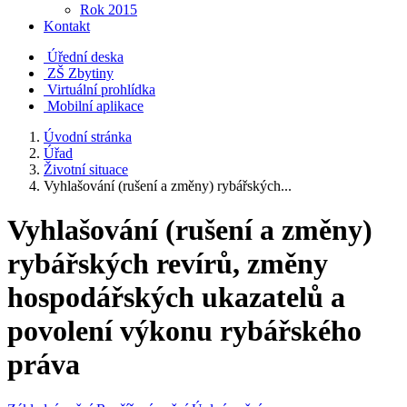
Rok 2015
Kontakt
Úřední deska
ZŠ Zbytiny
Virtuální prohlídka
Mobilní aplikace
Úvodní stránka
Úřad
Životní situace
Vyhlašování (rušení a změny) rybářských...
Vyhlašování (rušení a změny)
rybářských revírů, změny
hospodářských ukazatelů a
povolení výkonu rybářského
práva