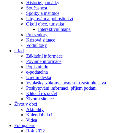
Historie, památky
Současnost
Spolky a instituce
Ubytování a pohostinství
Okolí obce, turistika
Interaktivní mapa
Pro seniory
Krizová situace
Vodní toky
Úřad
Základní informace
Povinné informace
Popis úřadu
e-podatelna
Úřední deska
Vyhlášky, zákony a usnesení zastupitelstva
Poskytování informací, příjem podání
Klikací rozpočet
Životní situace
Život v obci
Aktuality
Kalendář akcí
Videa
Fotogalerie
Rok 2022