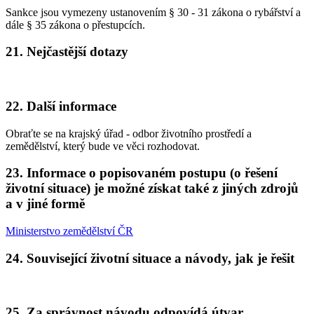
Sankce jsou vymezeny ustanovením § 30 - 31 zákona o rybářství a
dále § 35 zákona o přestupcích.
21. Nejčastější dotazy
22. Další informace
Obraťte se na krajský úřad - odbor životního prostředí a
zemědělství, který bude ve věci rozhodovat.
23. Informace o popisovaném postupu (o řešení
životní situace) je možné získat také z jiných zdrojů
a v jiné formě
Ministerstvo zemědělství ČR
24. Související životní situace a návody, jak je řešit
25. Za správnost návodu odpovídá útvar