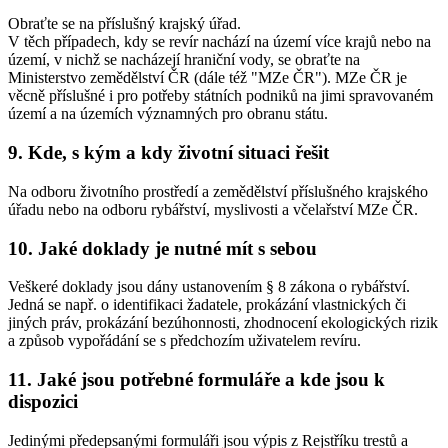
Obraťte se na příslušný krajský úřad.
V těch případech, kdy se revír nachází na území více krajů nebo na
území, v nichž se nacházejí hraniční vody, se obraťte na
Ministerstvo zemědělství ČR (dále též "MZe ČR"). MZe ČR je
věcně příslušné i pro potřeby státních podniků na jimi spravovaném
území a na územích významných pro obranu státu.
9. Kde, s kým a kdy životní situaci řešit
Na odboru životního prostředí a zemědělství příslušného krajského
úřadu nebo na odboru rybářství, myslivosti a včelařství MZe ČR.
10. Jaké doklady je nutné mít s sebou
Veškeré doklady jsou dány ustanovením § 8 zákona o rybářství.
Jedná se např. o identifikaci žadatele, prokázání vlastnických či
jiných práv, prokázání bezúhonnosti, zhodnocení ekologických rizik
a způsob vypořádání se s předchozím uživatelem revíru.
11. Jaké jsou potřebné formuláře a kde jsou k
dispozici
Jedinými předepsanými formuláři jsou výpis z Rejstříku trestů a