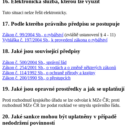
16. Elektronická služba, kterou lze využít
Tuto situaci nelze řešit elektronicky.
17. Podle kterého právního předpisu se postupuje
Zákon č. 99/2004 Sb., o rybářství
(zvláště ustanovení § 4 - 11)
Vyhláška č. 197/2004 Sb., k provedení zákona o rybářství
18. Jaké jsou související předpisy
Zákon č. 500/2004 Sb., správní řád
Zákon č. 254/2001 Sb., o vodách a o změně některých zákonů
Zákon č. 114/1992 Sb., o ochraně přírody a krajiny
Zákon č. 200/1990 Sb., o přestupcích
19. Jaké jsou opravné prostředky a jak se uplatňují
Proti rozhodnutí krajského úřadu se lze odvolat k MZe ČR; proti
rozhodnutí MZe ČR lze podat rozklad ve smyslu správního řádu.
20. Jaké sankce mohou být uplatněny v případě
nedodržení povinností