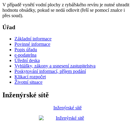
V případě vynětí vodní plochy z rybářského revíru je nutné uhradit
hodnotu obsádky, pokud se nedá odlovit (řeší se pomocí znalce i
přes soud).
Úřad
Základní informace
Povinné informace
Popis úřadu
e-podatelna
Úřední deska
Vyhlášky, zákony a usnesení zastupitelstva
Poskytování informací, příjem podání
Klikací rozpočet
Životní situace
Inženýrské sítě
Inženýrské sítě