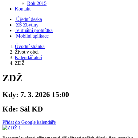
Rok 2015
Kontakt
Úřední deska
ZŠ Zbytiny
Virtuální prohlídka
Mobilní aplikace
Úvodní stránka
Život v obci
Kalendář akcí
ZDŽ
ZDŽ
Kdy:
7. 3. 2026 15:00
Kde:
Sál KD
Přidat do Google kalendáře