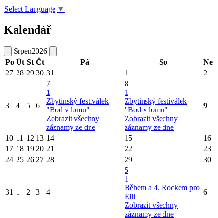
Select Language
▼
Kalendář
Srpen
2026
Po
Út
St
Čt
Pá
So
Ne
27
28
29
30
31
1
2
7
8
1
1
Zbytinský festiválek
Zbytinský festiválek
3
4
5
6
9
"Bod v lomu"
"Bod v lomu"
Zobrazit všechny
Zobrazit všechny
záznamy ze dne
záznamy ze dne
10
11
12
13
14
15
16
17
18
19
20
21
22
23
24
25
26
27
28
29
30
5
1
Během a 4. Rockem pro
31
1
2
3
4
6
Elli
Zobrazit všechny
záznamy ze dne