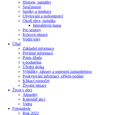
Historie, památky
Současnost
Spolky a instituce
Ubytování a pohostinství
Okolí obce, turistika
Interaktivní mapa
Pro seniory
Krizová situace
Vodní toky
Úřad
Základní informace
Povinné informace
Popis úřadu
e-podatelna
Úřední deska
Vyhlášky, zákony a usnesení zastupitelstva
Poskytování informací, příjem podání
Klikací rozpočet
Životní situace
Život v obci
Aktuality
Kalendář akcí
Videa
Fotogalerie
Rok 2022