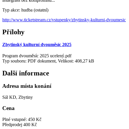
Bluegrass bez kompromisu...
Typ akce: hudba (ostatní)
http://www.ticketstream.cz/vstupenky/zbytinsky-kulturni-dvoumesic
Přílohy
Zbytinský kulturní dvouměsíc 2025
Program dvouměsíc 2025 ucelený.pdf
Typ souboru: PDF dokument, Velikost: 408,27 kB
Další informace
Adresa místa konání
Sál KD, Zbytiny
Cena
Plné vstupné: 450 Kč
Předprodej 400 Kč