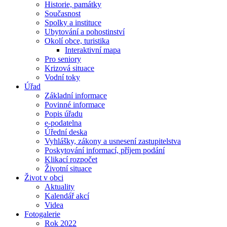
Historie, památky
Současnost
Spolky a instituce
Ubytování a pohostinství
Okolí obce, turistika
Interaktivní mapa
Pro seniory
Krizová situace
Vodní toky
Úřad
Základní informace
Povinné informace
Popis úřadu
e-podatelna
Úřední deska
Vyhlášky, zákony a usnesení zastupitelstva
Poskytování informací, příjem podání
Klikací rozpočet
Životní situace
Život v obci
Aktuality
Kalendář akcí
Videa
Fotogalerie
Rok 2022