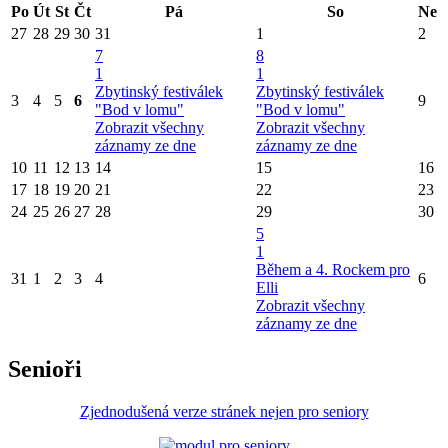
Po
Út
St
Čt
Pá
So
Ne
27
28
29
30
31
1
2
7
8
1
1
Zbytinský festiválek
Zbytinský festiválek
3
4
5
6
9
"Bod v lomu"
"Bod v lomu"
Zobrazit všechny
Zobrazit všechny
záznamy ze dne
záznamy ze dne
10
11
12
13
14
15
16
17
18
19
20
21
22
23
24
25
26
27
28
29
30
5
1
Během a 4. Rockem pro
31
1
2
3
4
6
Elli
Zobrazit všechny
záznamy ze dne
Senioři
Zjednodušená verze stránek nejen pro seniory