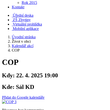
Rok 2015
Kontakt
Úřední deska
ZŠ Zbytiny
Virtuální prohlídka
Mobilní aplikace
Úvodní stránka
Život v obci
Kalendář akcí
COP
COP
Kdy:
22. 4. 2025 19:00
Kde:
Sál KD
Přidat do Google kalendáře