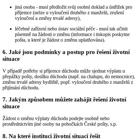
jiná osoba - musí předložit svůj osobní doklad a ústřižek pro
příjemce (nelze u vyloučení druhého z manželů, zrušení
vyloučení a změny trvalé adresy),
léčebné zařízení nebo ústav sociální péče - musí tak učinit
písemně na žádosti o změnu (informace i tiskopis poskytne
pošta, u které je žádost o změnu uplatňována).
6. Jaké jsou podmínky a postup pro řešení životní
situace
V případě potřeby si příjemce důchodu může sjednat výplatu u
přepážky pošty, dosílku důchodu (např. na chalupu, do nemocnice),
změnu trvalé adresy bydliště, popř. vyloučení druhého z manželů z
přijímání důchodu.
7. Jakým způsobem můžete zahájit řešení životní
situace
Žádost o změnu výplaty důchodu podejte osobně nebo
prostřednictvím jiné osoby na pobočkách České pošty, s.p.
8. Na které instituci životní situaci řešit