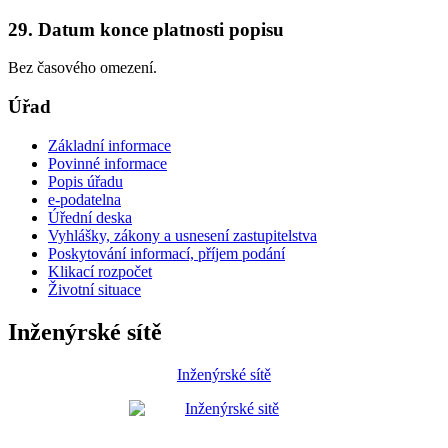
29. Datum konce platnosti popisu
Bez časového omezení.
Úřad
Základní informace
Povinné informace
Popis úřadu
e-podatelna
Úřední deska
Vyhlášky, zákony a usnesení zastupitelstva
Poskytování informací, příjem podání
Klikací rozpočet
Životní situace
Inženýrské sítě
Inženýrské sítě