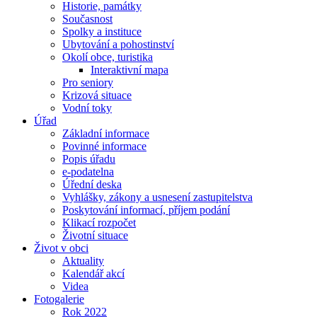
Historie, památky
Současnost
Spolky a instituce
Ubytování a pohostinství
Okolí obce, turistika
Interaktivní mapa
Pro seniory
Krizová situace
Vodní toky
Úřad
Základní informace
Povinné informace
Popis úřadu
e-podatelna
Úřední deska
Vyhlášky, zákony a usnesení zastupitelstva
Poskytování informací, příjem podání
Klikací rozpočet
Životní situace
Život v obci
Aktuality
Kalendář akcí
Videa
Fotogalerie
Rok 2022