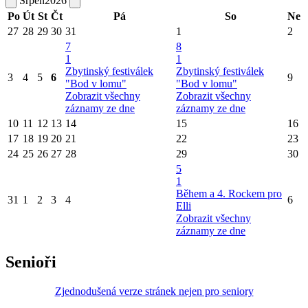
Srpen
2026
Po
Út
St
Čt
Pá
So
Ne
27
28
29
30
31
1
2
7
8
1
1
Zbytinský festiválek
Zbytinský festiválek
3
4
5
6
9
"Bod v lomu"
"Bod v lomu"
Zobrazit všechny
Zobrazit všechny
záznamy ze dne
záznamy ze dne
10
11
12
13
14
15
16
17
18
19
20
21
22
23
24
25
26
27
28
29
30
5
1
Během a 4. Rockem pro
31
1
2
3
4
6
Elli
Zobrazit všechny
záznamy ze dne
Senioři
Zjednodušená verze stránek nejen pro seniory