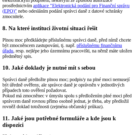
elektronickým podpisem, některým ze způsobů autorizace
prostřednictvím
aplikace "Elektronická podání pro Finanční správu
(EPO)"
nebo odesláním podání správci daně z datové schránky
zmocnitele.
8. Na které instituci životní situaci řešit
Plnou moc předkládejte příslušnému správci daně, před nímž chcete
být zmocněncem zastupováni, tj. např.
příslušnému finančnímu
úřadu
, resp. nejlépe jeho územnímu pracovišti, na němž máte uložen
předmětný spis.
10. Jaké doklady je nutné mít s sebou
Správci daně předložte plnou moc; podpis/y na plné moci nemusejí
být úředně ověřeny, ale správce daně je oprávněn v jednotlivých
případech toto ověření požadovat.
Pokud má zmocněnec v úmyslu spolu s předložením plné moci před
správcem daně rovnou přímo osobně jednat, je třeba, aby předložil
rovněž doklad totožnosti (zejména občanský průkaz).
11. Jaké jsou potřebné formuláře a kde jsou k
dispozici