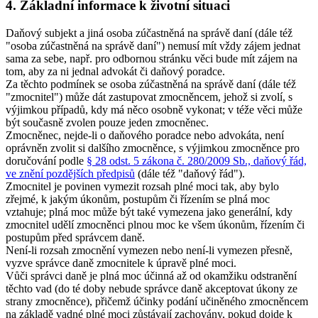
4. Základní informace k životní situaci
Daňový subjekt a jiná osoba zúčastněná na správě daní (dále též
"osoba zúčastněná na správě daní") nemusí mít vždy zájem jednat
sama za sebe, např. pro odbornou stránku věci bude mít zájem na
tom, aby za ni jednal advokát či daňový poradce.
Za těchto podmínek se osoba zúčastněná na správě daní (dále též
"zmocnitel") může dát zastupovat zmocněncem, jehož si zvolí, s
výjimkou případů, kdy má něco osobně vykonat; v téže věci může
být současně zvolen pouze jeden zmocněnec.
Zmocněnec, nejde-li o daňového poradce nebo advokáta, není
oprávněn zvolit si dalšího zmocněnce, s výjimkou zmocněnce pro
doručování podle
§ 28 odst. 5 zákona č. 280/2009 Sb., daňový řád,
ve znění pozdějších předpisů
(dále též "daňový řád")
.
Zmocnitel je povinen vymezit rozsah plné moci tak, aby bylo
zřejmé, k jakým úkonům, postupům či řízením se plná moc
vztahuje; plná moc může být také vymezena jako generální, kdy
zmocnitel udělí zmocněnci plnou moc ke všem úkonům, řízením či
postupům před správcem daně.
Není-li rozsah zmocnění vymezen nebo není-li vymezen přesně,
vyzve správce daně zmocnitele k úpravě plné moci.
Vůči správci daně je plná moc účinná až od okamžiku odstranění
těchto vad (do té doby nebude správce daně akceptovat úkony ze
strany zmocněnce), přičemž účinky podání učiněného zmocněncem
na základě vadné plné moci zůstávají zachovány, pokud dojde k