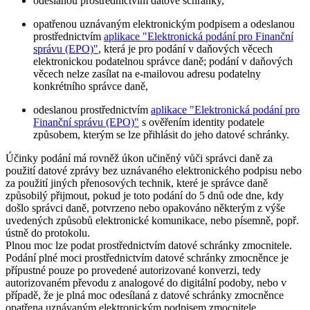
odeslanou prostřednictvím datové schránky,
opatřenou uznávaným elektronickým podpisem a odeslanou
prostřednictvím
aplikace "Elektronická podání pro Finanční
správu (EPO)"
, která je pro podání v daňových věcech
elektronickou podatelnou správce daně; podání v daňových
věcech nelze zasílat na e-mailovou adresu podatelny
konkrétního správce daně,
odeslanou prostřednictvím
aplikace "Elektronická podání pro
Finanční správu (EPO)"
s ověřením identity podatele
způsobem, kterým se lze přihlásit do jeho datové schránky.
Účinky podání má rovněž úkon učiněný vůči správci daně za
použití datové zprávy bez uznávaného elektronického podpisu nebo
za použití jiných přenosových technik, které je správce daně
způsobilý přijmout, pokud je toto podání do 5 dnů ode dne, kdy
došlo správci daně, potvrzeno nebo opakováno některým z výše
uvedených způsobů elektronické komunikace, nebo písemně, popř.
ústně do protokolu.
Plnou moc lze podat prostřednictvím datové schránky zmocnitele.
Podání plné moci prostřednictvím datové schránky zmocněnce je
přípustné pouze po provedené autorizované konverzi, tedy
autorizovaném převodu z analogové do digitální podoby, nebo v
případě, že je plná moc odesílaná z datové schránky zmocněnce
opatřena uznávaným elektronickým podpisem zmocnitele.