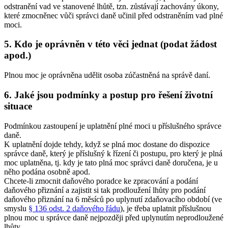
odstranění vad ve stanovené lhůtě, tzn. zůstávají zachovány úkony,
které zmocněnec vůči správci daně učinil před odstraněním vad plné
moci.
5. Kdo je oprávněn v této věci jednat (podat žádost
apod.)
Plnou moc je oprávněna udělit osoba zúčastněná na správě daní.
6. Jaké jsou podmínky a postup pro řešení životní
situace
Podmínkou zastoupení je uplatnění plné moci u příslušného správce
daně.
K uplatnění dojde tehdy, když se plná moc dostane do dispozice
správce daně, který je příslušný k řízení či postupu, pro který je plná
moc uplatněna, tj. kdy je tato plná moc správci daně doručena, je u
něho podána osobně apod.
Chcete-li zmocnit daňového poradce ke zpracování a podání
daňového přiznání a zajistit si tak prodloužení lhůty pro podání
daňového přiznání na 6 měsíců po uplynutí zdaňovacího období (ve
smyslu
§ 136 odst. 2 daňového řádu
), je třeba uplatnit příslušnou
plnou moc u správce daně nejpozději před uplynutím neprodloužené
lhůty.