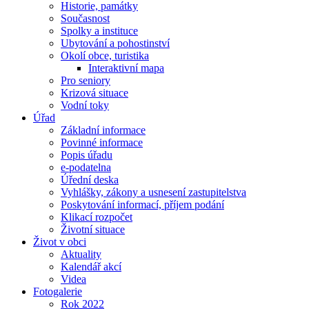
Historie, památky
Současnost
Spolky a instituce
Ubytování a pohostinství
Okolí obce, turistika
Interaktivní mapa
Pro seniory
Krizová situace
Vodní toky
Úřad
Základní informace
Povinné informace
Popis úřadu
e-podatelna
Úřední deska
Vyhlášky, zákony a usnesení zastupitelstva
Poskytování informací, příjem podání
Klikací rozpočet
Životní situace
Život v obci
Aktuality
Kalendář akcí
Videa
Fotogalerie
Rok 2022