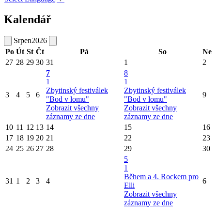
Kalendář
Srpen
2026
Po
Út
St
Čt
Pá
So
Ne
27
28
29
30
31
1
2
7
8
1
1
Zbytinský festiválek
Zbytinský festiválek
3
4
5
6
9
"Bod v lomu"
"Bod v lomu"
Zobrazit všechny
Zobrazit všechny
záznamy ze dne
záznamy ze dne
10
11
12
13
14
15
16
17
18
19
20
21
22
23
24
25
26
27
28
29
30
5
1
Během a 4. Rockem pro
31
1
2
3
4
6
Elli
Zobrazit všechny
záznamy ze dne