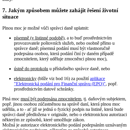
7. Jakým způsobem můžete zahájit řešení životní
situace
Plnou moc je možné vůči správci daně uplatnit:
písemně (v listinné podobě)
, a to buď prostřednictvím
provozovatele poštovních služeb, nebo osobně přímo u
správce daně; písemná podání musí být vlastnoručně
podepsána osobou, která podání činí (v daném případě
zmocnitelem, který uděluje zmocněnci plnou moc),
ústně do protokolu
u příslušného správce daně, nebo
elektronicky
(blíže viz bod 16) za použití
aplikace
"Elektronická podání pro Finanční správu (EPO)"
, popř.
prostřednictvím datové schránky.
Plná moc
musí být podepsána zmocnitelem
, tj. daňovým subjektem,
popř. jinou osobou zúčastněnou na správě daní, která plnou moc
udělila, a to - ať již se jedná o fyzický podpis na listině, která bude
správci daně předložena v originále, nebo o elektronickou autorizaci
některým ze způsobů, které umožňuje zákon.
Možná je autorizace elektronického podání podepsáním uznávaným