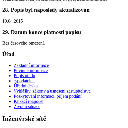
28. Popis byl naposledy aktualizován
10.04.2015
29. Datum konce platnosti popisu
Bez časového omezení.
Úřad
Základní informace
Povinné informace
Popis úřadu
e-podatelna
Úřední deska
Vyhlášky, zákony a usnesení zastupitelstva
Poskytování informací, příjem podání
Klikací rozpočet
Životní situace
Inženýrské sítě