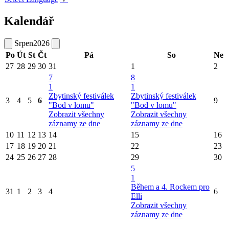
Kalendář
Srpen
2026
Po
Út
St
Čt
Pá
So
Ne
27
28
29
30
31
1
2
7
8
1
1
Zbytinský festiválek
Zbytinský festiválek
3
4
5
6
9
"Bod v lomu"
"Bod v lomu"
Zobrazit všechny
Zobrazit všechny
záznamy ze dne
záznamy ze dne
10
11
12
13
14
15
16
17
18
19
20
21
22
23
24
25
26
27
28
29
30
5
1
Během a 4. Rockem pro
31
1
2
3
4
6
Elli
Zobrazit všechny
záznamy ze dne