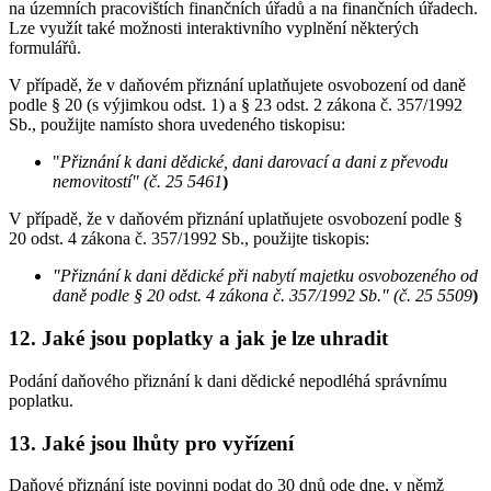
na územních pracovištích finančních úřadů a na finančních úřadech.
Lze využít také možnosti interaktivního vyplnění některých
formulářů.
V případě, že v daňovém přiznání uplatňujete osvobození od daně
podle § 20 (s výjimkou odst. 1) a § 23 odst. 2 zákona č. 357/1992
Sb., použijte namísto shora uvedeného tiskopisu:
"
Přiznání k dani dědické, dani darovací a dani z převodu
nemovitostí" (č. 25 5461
)
V případě, že v daňovém přiznání uplatňujete osvobození podle §
20 odst. 4 zákona č. 357/1992 Sb., použijte tiskopis:
"Přiznání k dani dědické při nabytí majetku osvobozeného od
daně podle § 20 odst. 4 zákona č. 357/1992 Sb." (č. 25 5509
)
12. Jaké jsou poplatky a jak je lze uhradit
Podání daňového přiznání k dani dědické nepodléhá správnímu
poplatku.
13. Jaké jsou lhůty pro vyřízení
Daňové přiznání jste povinni podat do 30 dnů ode dne, v němž