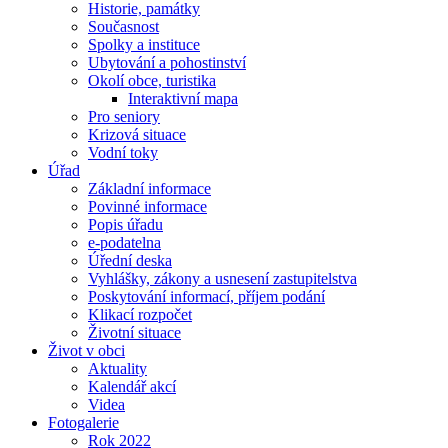
Historie, památky
Současnost
Spolky a instituce
Ubytování a pohostinství
Okolí obce, turistika
Interaktivní mapa
Pro seniory
Krizová situace
Vodní toky
Úřad
Základní informace
Povinné informace
Popis úřadu
e-podatelna
Úřední deska
Vyhlášky, zákony a usnesení zastupitelstva
Poskytování informací, příjem podání
Klikací rozpočet
Životní situace
Život v obci
Aktuality
Kalendář akcí
Videa
Fotogalerie
Rok 2022