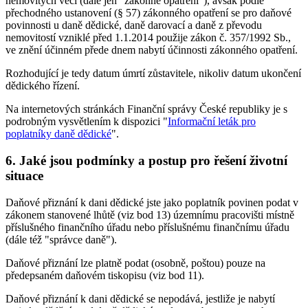
nemovitých věcí (dále jen "zákonné opatření"), avšak podle
přechodného ustanovení (§ 57) zákonného opatření se pro daňové
povinnosti u daně dědické, daně darovací a daně z převodu
nemovitostí vzniklé před 1.1.2014 použije zákon č. 357/1992 Sb.,
ve znění účinném přede dnem nabytí účinnosti zákonného opatření.
Rozhodující je tedy datum úmrtí zůstavitele, nikoliv datum ukončení
dědického řízení.
Na internetových stránkách Finanční správy České republiky je s
podrobným vysvětlením k dispozici "
Informační leták pro
poplatníky daně dědické
".
6. Jaké jsou podmínky a postup pro řešení životní
situace
Daňové přiznání k dani dědické jste jako poplatník povinen podat v
zákonem stanovené lhůtě (viz bod 13) územnímu pracovišti místně
příslušného finančního úřadu nebo příslušnému finančnímu úřadu
(dále též "správce daně").
Daňové přiznání lze platně podat (osobně, poštou) pouze na
předepsaném daňovém tiskopisu (viz bod 11).
Daňové přiznání k dani dědické se nepodává, jestliže je nabytí