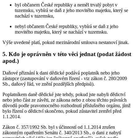
byl občanem České republiky a neměl trvalý pobyt v
tuzemsku, vybírá se daň z jeho movitého majetku, který se
nachází v tuzemsku,
nebyl občanem České republiky, vybírá se daň z jeho
movitého majetku, který se nachází v tuzemsku.
Výše uvedené platí, pokud mezinárodní smlouva nestanoví jinak.
5. Kdo je oprávněn v této věci jednat (podat žádost
apod.)
Daňové přiznání k dani dědické podává poplatník nebo jeho
zástupce (zastupování v daňovém řízení - viz zákon č. 280/2009
Sb., daňový řád, ve znění pozdějších předpisů).
Poplatníkem daně dědické jste tehdy, pokud jste nabyli dědictví
nebo jeho část ze závěti, ze zákona nebo z obou těchto právních
důvodů podle pravomocného rozhodnutí příslušného orgánu, jímž
bylo řízení o dědictví skončeno, pokud zůstavitel zemřel před
1.1.2014.
Zákon č. 357/1992 Sb. byl s účinností od 1.1.2014 zrušen
zákonným opatřením Senátu č. 340/2013 Sb., o dani z nabytí