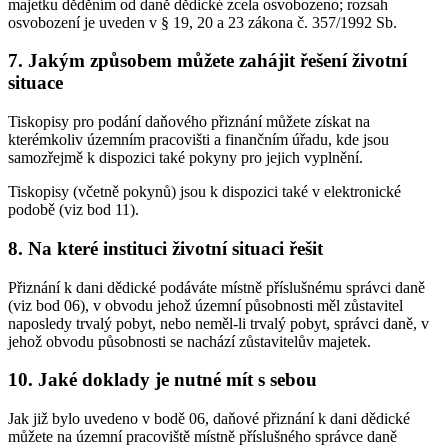
majetku děděním od daně dědické zcela osvobozeno; rozsah
osvobození je uveden v § 19, 20 a 23 zákona č. 357/1992 Sb.
7. Jakým způsobem můžete zahájit řešení životní
situace
Tiskopisy pro podání daňového přiznání můžete získat na
kterémkoliv územním pracovišti a finančním úřadu, kde jsou
samozřejmě k dispozici také pokyny pro jejich vyplnění.
Tiskopisy (včetně pokynů) jsou k dispozici také v elektronické
podobě (viz bod 11).
8. Na které instituci životní situaci řešit
Přiznání k dani dědické podáváte místně příslušnému správci daně
(viz bod 06), v obvodu jehož územní působnosti měl zůstavitel
naposledy trvalý pobyt, nebo neměl-li trvalý pobyt, správci daně, v
jehož obvodu působnosti se nachází zůstavitelův majetek.
10. Jaké doklady je nutné mít s sebou
Jak již bylo uvedeno v bodě 06, daňové přiznání k dani dědické
můžete na územní pracoviště místně příslušného správce daně