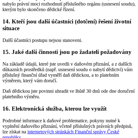
nabylo právní moci rozhodnutí příslušného orgánu (usnesení soudu),
kterým bylo skončeno dědické řízení.
14. Kteří jsou další účastníci (dotčení) řešení životní
situace
Další účastníci postupu nejsou stanoveni.
15. Jaké další činnosti jsou po žadateli požadovány
Na základě údajů, které jste uvedli v daňovém přiznání, a z dalších
důkazních prostředků (např. usnesení soudu o nabytí dědictví) vám
příslušný finanční úřad vyměří daň dědickou, a to platebním
výměrem, který vám doručí.
Daň dědickou jste povinni uhradit ve lhůtě 30 dnů ode dne doručení
platebního výměru.
16. Elektronická služba, kterou lze využít
Podrobné informace k daňové problematice, pokyny nutné k
vyplnění daňového přiznání, včetně příslušných právních předpisů,
lze získat na
internetových stránkách Finanční správy České
republiky
.