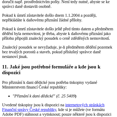
doručit např. prostřednictvím pošty. Není tedy nutné, abyste se ke
správci daně dostavili osobně.
Pokud k úmrtí zůstavitele došlo dnem 1.1.2004 a později,
nepřikládáte k daňovému přiznání žádné přílohy.
Pokud k úmrtí zůstavitele došlo ještě před tímto datem a předmětem
dědění byla nemovitost, je třeba, abyste k daňovému přiznání jako
přílohu připojili znalecký posudek o ceně zděděných nemovitostí.
Znalecký posudek se nevyžaduje, je-li předmětem dědění pozemek
bez trvalých porostů a staveb, pokud příslušný správce daně
nestanoví jinak.
11. Jaké jsou potřebné formuláře a kde jsou k
dispozici
Pro přiznání k dani dědické jsou potřeba tiskopisy vydané
Ministerstvem financí České republiky:
"Přiznání k dani dědické" (č. 25 5409
)
Uvedené tiskopisy jsou k dispozici na
internetových stránkách
Finanční správy České republiky
, kde si je můžete (ve formátu
Adobe PDF) stáhnout a vytisknout; pouze některé jsou k dispozici