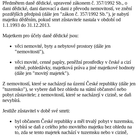
Předmětem daně dědické, upravené zákonem č. 357/1992 Sb., o
dani dědické, dani darovací a dani z převodu nemovitostí, ve znění
pozdějších předpisů (dále jen "zákon č. 357/1992 Sb."), je nabytí
majetku děděním, pokud smrt zůstavitele nastala v období od
1.1.1993 do 31.12.2013.
Majetkem pro účely daně dědické jsou:
věci nemovité, byty a nebytové prostory (dále jen
"nemovitosti"),
věci movité, cenné papíry, peněžní prostředky v české a cizí
měně, pohledávky, majetková práva a jiné majetkové hodnoty
(dále jen "movitý majetek").
Z nemovitostí, které se nacházejí na území České republiky (dále jen
"tuzemsko"), se vybere daň bez ohledu na státní občanství nebo
pobyt zůstavitele; z nemovitostí, které se nacházejí v cizině, se daň
nevybírá.
Jestliže zůstavitel v době své smrti:
byl občanem České republiky a měl trvalý pobyt v tuzemsku,
vybírá se daň z celého jeho movitého majetku bez ohledu na
to, zda se tento majetek nachází v tuzemsku nebo v cizině,