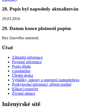
28. Popis byl naposledy aktualizován
29.03.2016
29. Datum konce platnosti popisu
Bez časového omezení.
Úřad
Základní informace
Povinné informace
Popis úřadu
e-podatelna
Úřední deska
Vyhlášky, zákony a usnesení zastupitelstva
Poskytování informací, příjem podání
Klikací rozpočet
Životní situace
Inženýrské sítě