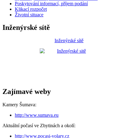
Poskytování informací, příjem podání
Klikací rozpočet
Životní situace
Inženýrské sítě
Inženýrské sítě
Zajímavé weby
Kamery Šumava:
http://www.sumava.eu
Aktuální počasí ve Zbytinách a okolí:
http://www.pocasi-volary.cz