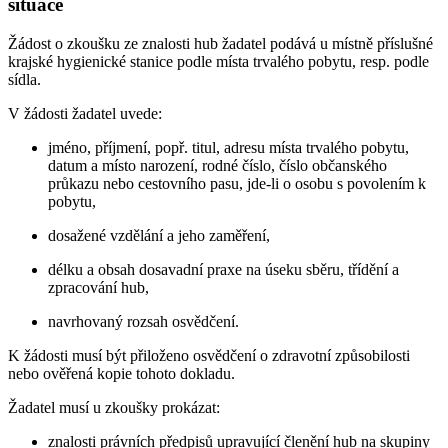
situace
Žádost o zkoušku ze znalosti hub žadatel podává u místně příslušné
krajské hygienické stanice podle místa trvalého pobytu, resp. podle
sídla.
V žádosti žadatel uvede:
jméno, příjmení, popř. titul, adresu místa trvalého pobytu,
datum a místo narození, rodné číslo, číslo občanského
průkazu nebo cestovního pasu, jde-li o osobu s povolením k
pobytu,
dosažené vzdělání a jeho zaměření,
délku a obsah dosavadní praxe na úseku sběru, třídění a
zpracování hub,
navrhovaný rozsah osvědčení.
K žádosti musí být přiloženo osvědčení o zdravotní způsobilosti
nebo ověřená kopie tohoto dokladu.
Žadatel musí u zkoušky prokázat:
znalosti právních předpisů upravující členění hub na skupiny