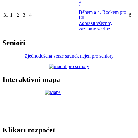
5
1
Během a 4. Rockem pro
31
1
2
3
4
6
Elli
Zobrazit všechny
záznamy ze dne
Senioři
Zjednodušená verze stránek nejen pro seniory
Interaktivní mapa
Klikací rozpočet