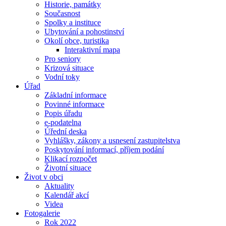
Historie, památky
Současnost
Spolky a instituce
Ubytování a pohostinství
Okolí obce, turistika
Interaktivní mapa
Pro seniory
Krizová situace
Vodní toky
Úřad
Základní informace
Povinné informace
Popis úřadu
e-podatelna
Úřední deska
Vyhlášky, zákony a usnesení zastupitelstva
Poskytování informací, příjem podání
Klikací rozpočet
Životní situace
Život v obci
Aktuality
Kalendář akcí
Videa
Fotogalerie
Rok 2022