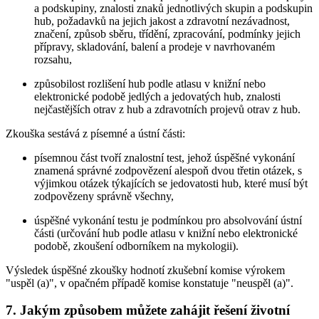
a podskupiny, znalosti znaků jednotlivých skupin a podskupin
hub, požadavků na jejich jakost a zdravotní nezávadnost,
značení, způsob sběru, třídění, zpracování, podmínky jejich
přípravy, skladování, balení a prodeje v navrhovaném
rozsahu,
způsobilost rozlišení hub podle atlasu v knižní nebo
elektronické podobě jedlých a jedovatých hub, znalosti
nejčastějších otrav z hub a zdravotních projevů otrav z hub.
Zkouška sestává z písemné a ústní části:
písemnou část tvoří znalostní test, jehož úspěšné vykonání
znamená správné zodpovězení alespoň dvou třetin otázek, s
výjimkou otázek týkajících se jedovatosti hub, které musí být
zodpovězeny správně všechny,
úspěšné vykonání testu je podmínkou pro absolvování ústní
části (určování hub podle atlasu v knižní nebo elektronické
podobě, zkoušení odborníkem na mykologii).
Výsledek úspěšné zkoušky hodnotí zkušební komise výrokem
"uspěl (a)", v opačném případě komise konstatuje "neuspěl (a)".
7. Jakým způsobem můžete zahájit řešení životní