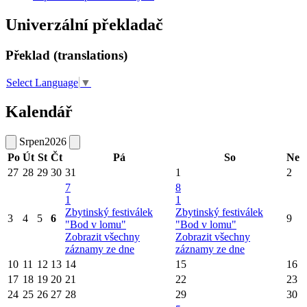
Univerzální překladač
Překlad (translations)
Select Language
▼
Kalendář
Srpen
2026
Po
Út
St
Čt
Pá
So
Ne
27
28
29
30
31
1
2
7
8
1
1
Zbytinský festiválek
Zbytinský festiválek
3
4
5
6
9
"Bod v lomu"
"Bod v lomu"
Zobrazit všechny
Zobrazit všechny
záznamy ze dne
záznamy ze dne
10
11
12
13
14
15
16
17
18
19
20
21
22
23
24
25
26
27
28
29
30