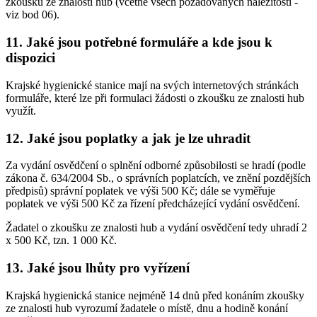
zkoušku ze znalosti hub (včetně všech požadovaných náležitostí -
viz bod 06).
11. Jaké jsou potřebné formuláře a kde jsou k
dispozici
Krajské hygienické stanice mají na svých internetových stránkách
formuláře, které lze při formulaci žádosti o zkoušku ze znalosti hub
využít.
12. Jaké jsou poplatky a jak je lze uhradit
Za vydání osvědčení o splnění odborné způsobilosti se hradí (podle
zákona č. 634/2004 Sb., o správních poplatcích, ve znění pozdějších
předpisů) správní poplatek ve výši 500 Kč; dále se vyměřuje
poplatek ve výši 500 Kč za řízení předcházející vydání osvědčení.
Žadatel o zkoušku ze znalosti hub a vydání osvědčení tedy uhradí 2
x 500 Kč, tzn. 1 000 Kč.
13. Jaké jsou lhůty pro vyřízení
Krajská hygienická stanice nejméně 14 dnů před konáním zkoušky
ze znalosti hub vyrozumí žadatele o místě, dnu a hodině konání