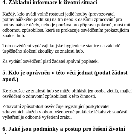
4. Základní informace k životní situaci
Každý, kdo uvádí volně rostoucí jedlé houby (provozovatel
potravinářského podniku) na trh nebo k dalšímu zpracování pro
potravinářské účely, nebo je používá pro přípravu pokrmů, musí mít
odbornou způsobilost, která se prokazuje osvědčením prokazujícím
znalost hub.
Toto osvědčení vydávají krajské hygienické stanice na základě
úspěšného složení zkoušky ze znalosti hub.
Za vydání osvědčení platí žadatel správní poplatek.
5. Kdo je oprávněn v této věci jednat (podat žádost
apod.)
Ke zkoušce ze znalosti hub se může přihlásit jen osoba zletilá, mající
osvědčení o zdravotní způsobilosti k této činnosti.
Zdravotní způsobilost osvědčuje registrující poskytovatel
zdravotních služeb v oboru všeobecné praktické lékařství; součástí
vyšetření je odborné vyšetření zraku.
6. Jaké jsou podmínky a postup pro řešení životní