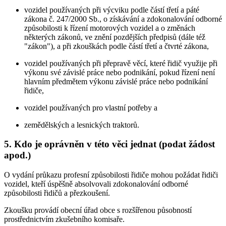
vozidel používaných při výcviku podle částí třetí a páté
zákona č. 247/2000 Sb., o získávání a zdokonalování odborné
způsobilosti k řízení motorových vozidel a o změnách
některých zákonů, ve znění pozdějších předpisů (dále též
"zákon"), a při zkouškách podle částí třetí a čtvrté zákona,
vozidel používaných při přepravě věcí, které řidič využije při
výkonu své závislé práce nebo podnikání, pokud řízení není
hlavním předmětem výkonu závislé práce nebo podnikání
řidiče,
vozidel používaných pro vlastní potřeby a
zemědělských a lesnických traktorů.
5. Kdo je oprávněn v této věci jednat (podat žádost
apod.)
O vydání průkazu profesní způsobilosti řidiče mohou požádat řidiči
vozidel, kteří úspěšně absolvovali zdokonalování odborné
způsobilosti řidičů a přezkoušení.
Zkoušku provádí obecní úřad obce s rozšířenou působností
prostřednictvím zkušebního komisaře.