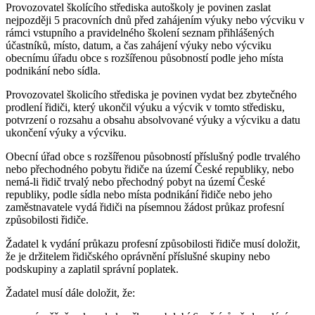
Provozovatel školícího střediska autoškoly je povinen zaslat
nejpozději 5 pracovních dnů před zahájením výuky nebo výcviku v
rámci vstupního a pravidelného školení seznam přihlášených
účastníků, místo, datum, a čas zahájení výuky nebo výcviku
obecnímu úřadu obce s rozšířenou působností podle jeho místa
podnikání nebo sídla.
Provozovatel školicího střediska je povinen vydat bez zbytečného
prodlení řidiči, který ukončil výuku a výcvik v tomto středisku,
potvrzení o rozsahu a obsahu absolvované výuky a výcviku a datu
ukončení výuky a výcviku.
Obecní úřad obce s rozšířenou působností příslušný podle trvalého
nebo přechodného pobytu řidiče na území České republiky, nebo
nemá-li řidič trvalý nebo přechodný pobyt na území České
republiky, podle sídla nebo místa podnikání řidiče nebo jeho
zaměstnavatele vydá řidiči na písemnou žádost průkaz profesní
způsobilosti řidiče.
Žadatel k vydání průkazu profesní způsobilosti řidiče musí doložit,
že je držitelem řidičského oprávnění příslušné skupiny nebo
podskupiny a zaplatil správní poplatek.
Žadatel musí dále doložit, že: