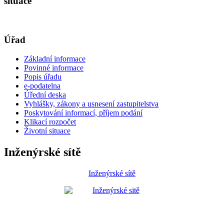
situace
Úřad
Základní informace
Povinné informace
Popis úřadu
e-podatelna
Úřední deska
Vyhlášky, zákony a usnesení zastupitelstva
Poskytování informací, příjem podání
Klikací rozpočet
Životní situace
Inženýrské sítě
Inženýrské sítě