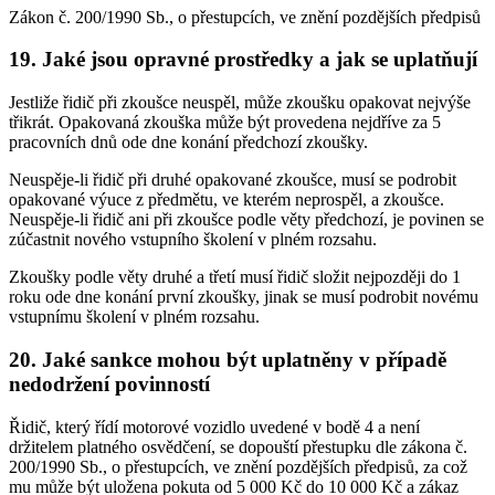
Zákon č. 200/1990 Sb., o přestupcích, ve znění pozdějších předpisů
19. Jaké jsou opravné prostředky a jak se uplatňují
Jestliže řidič při zkoušce neuspěl, může zkoušku opakovat nejvýše
třikrát. Opakovaná zkouška může být provedena nejdříve za 5
pracovních dnů ode dne konání předchozí zkoušky.
Neuspěje-li řidič při druhé opakované zkoušce, musí se podrobit
opakované výuce z předmětu, ve kterém neprospěl, a zkoušce.
Neuspěje-li řidič ani při zkoušce podle věty předchozí, je povinen se
zúčastnit nového vstupního školení v plném rozsahu.
Zkoušky podle věty druhé a třetí musí řidič složit nejpozději do 1
roku ode dne konání první zkoušky, jinak se musí podrobit novému
vstupnímu školení v plném rozsahu.
20. Jaké sankce mohou být uplatněny v případě
nedodržení povinností
Řidič, který řídí motorové vozidlo uvedené v bodě 4 a není
držitelem platného osvědčení, se dopouští přestupku dle zákona č.
200/1990 Sb., o přestupcích, ve znění pozdějších předpisů, za což
mu může být uložena pokuta od 5 000 Kč do 10 000 Kč a zákaz