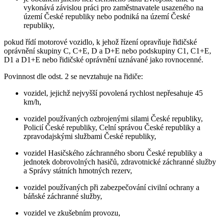
vykonává závislou práci pro zaměstnavatele usazeného na
území České republiky nebo podniká na území České
republiky,
pokud řídí motorové vozidlo, k jehož řízení opravňuje řidičské
oprávnění skupiny C, C+E, D a D+E nebo podskupiny C1, C1+E,
D1 a D1+E nebo řidičské oprávnění uznávané jako rovnocenné.
Povinnost dle odst. 2 se nevztahuje na řidiče:
vozidel, jejichž nejvyšší povolená rychlost nepřesahuje 45
km/h,
vozidel používaných ozbrojenými silami České republiky,
Policií České republiky, Celní správou České republiky a
zpravodajskými službami České republiky,
vozidel Hasičského záchranného sboru České republiky a
jednotek dobrovolných hasičů, zdravotnické záchranné služby
a Správy státních hmotných rezerv,
vozidel používaných při zabezpečování civilní ochrany a
báňské záchranné služby,
vozidel ve zkušebním provozu,