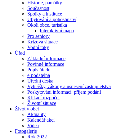
Historie, památky
Současnost
Spolky a instituce
Ubytování a pohostinství
Okolí obce, turistika
Interaktivní mapa
Pro seniory
Krizová situace
Vodní toky
Úřad
Základní informace
Povinné informace
Popis úřadu
e-podatelna
Úřední deska
Vyhlášky, zákony a usnesení zastupitelstva
Poskytování informací, příjem podání
Klikací rozpočet
Životní situace
Život v obci
Aktuality
Kalendář akcí
Videa
Fotogalerie
Rok 2022