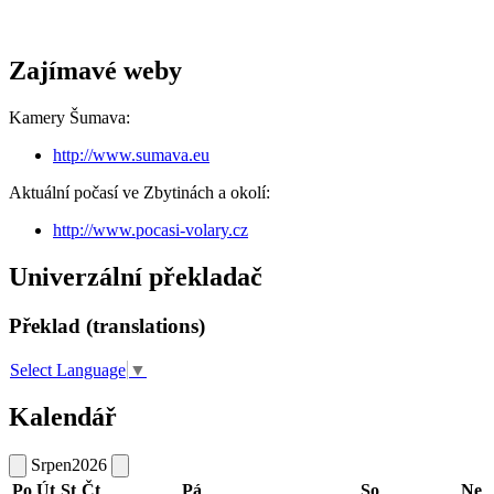
Zajímavé weby
Kamery Šumava:
http://www.sumava.eu
Aktuální počasí ve Zbytinách a okolí:
http://www.pocasi-volary.cz
Univerzální překladač
Překlad (translations)
Select Language
▼
Kalendář
Srpen
2026
Po
Út
St
Čt
Pá
So
Ne