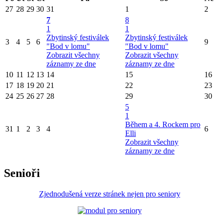
27
28
29
30
31
1
2
7
8
1
1
Zbytinský festiválek
Zbytinský festiválek
3
4
5
6
9
"Bod v lomu"
"Bod v lomu"
Zobrazit všechny
Zobrazit všechny
záznamy ze dne
záznamy ze dne
10
11
12
13
14
15
16
17
18
19
20
21
22
23
24
25
26
27
28
29
30
5
1
Během a 4. Rockem pro
31
1
2
3
4
6
Elli
Zobrazit všechny
záznamy ze dne
Senioři
Zjednodušená verze stránek nejen pro seniory