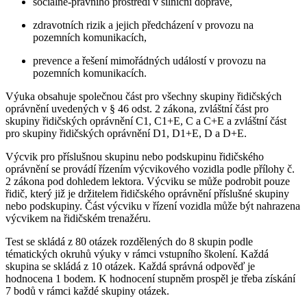
sociálně-právního prostředí v silniční dopravě,
zdravotních rizik a jejich předcházení v provozu na
pozemních komunikacích,
prevence a řešení mimořádných událostí v provozu na
pozemních komunikacích.
Výuka obsahuje společnou část pro všechny skupiny řidičských
oprávnění uvedených v § 46 odst. 2 zákona, zvláštní část pro
skupiny řidičských oprávnění C1, C1+E, C a C+E a zvláštní část
pro skupiny řidičských oprávnění D1, D1+E, D a D+E.
Výcvik pro příslušnou skupinu nebo podskupinu řidičského
oprávnění se provádí řízením výcvikového vozidla podle přílohy č.
2 zákona pod dohledem lektora. Výcviku se může podrobit pouze
řidič, který již je držitelem řidičského oprávnění příslušné skupiny
nebo podskupiny. Část výcviku v řízení vozidla může být nahrazena
výcvikem na řidičském trenažéru.
Test se skládá z 80 otázek rozdělených do 8 skupin podle
tématických okruhů výuky v rámci vstupního školení. Každá
skupina se skládá z 10 otázek. Každá správná odpověď je
hodnocena 1 bodem. K hodnocení stupněm prospěl je třeba získání
7 bodů v rámci každé skupiny otázek.