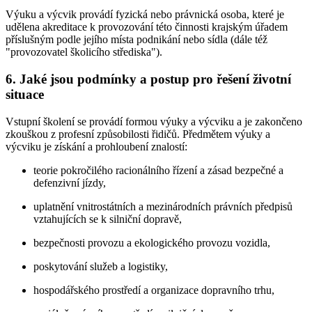
Výuku a výcvik provádí fyzická nebo právnická osoba, které je
udělena akreditace k provozování této činnosti krajským úřadem
příslušným podle jejího místa podnikání nebo sídla (dále též
"provozovatel školicího střediska").
6. Jaké jsou podmínky a postup pro řešení životní
situace
Vstupní školení se provádí formou výuky a výcviku a je zakončeno
zkouškou z profesní způsobilosti řidičů. Předmětem výuky a
výcviku je získání a prohloubení znalostí:
teorie pokročilého racionálního řízení a zásad bezpečné a
defenzivní jízdy,
uplatnění vnitrostátních a mezinárodních právních předpisů
vztahujících se k silniční dopravě,
bezpečnosti provozu a ekologického provozu vozidla,
poskytování služeb a logistiky,
hospodářského prostředí a organizace dopravního trhu,