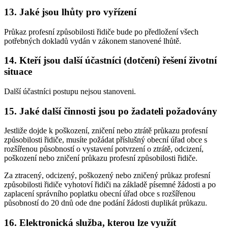
13. Jaké jsou lhůty pro vyřízení
Průkaz profesní způsobilosti řidiče bude po předložení všech
potřebných dokladů vydán v zákonem stanovené lhůtě.
14. Kteří jsou další účastníci (dotčení) řešení životní
situace
Další účastníci postupu nejsou stanoveni.
15. Jaké další činnosti jsou po žadateli požadovány
Jestliže dojde k poškození, zničení nebo ztrátě průkazu profesní
způsobilosti řidiče, musíte požádat příslušný obecní úřad obce s
rozšířenou působností o vystavení potvrzení o ztrátě, odcizení,
poškození nebo zničení průkazu profesní způsobilosti řidiče.
Za ztracený, odcizený, poškozený nebo zničený průkaz profesní
způsobilosti řidiče vyhotoví řidiči na základě písemné žádosti a po
zaplacení správního poplatku obecní úřad obce s rozšířenou
působností do 20 dnů ode dne podání žádosti duplikát průkazu.
16. Elektronická služba, kterou lze využít