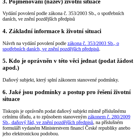
3. Pojmenování (název) životní situace
Vydání povolení podle zákona č. 353/2003 Sb., o spotřebních
daních, ve znění pozdějších předpisů
4. Základní informace k životní situaci
Návrh na vydání povolení podle
zákona č. 353/2003 Sb., o
spotřebních daních, ve znění pozdějších předpisů
.
5. Kdo je oprávněn v této věci jednat (podat žádost
apod.)
Daňový subjekt, který splní zákonem stanovené podmínky.
6. Jaké jsou podmínky a postup pro řešení životní
situace
Tiskopis je oprávněn podat daňový subjekt místně příslušnému
celnímu úřadu, a to způsobem stanoveným
zákonem č. 280/2009
Sb., daňový řád, ve znění pozdějších předpisů
, na příslušném
formuláři vydaném Ministerstvem financí České republiky anebo
jeho elektronickou podobou.