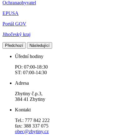
Ochranaobyvatel
EPUSA
Portál GOV
Jihočeský kraj
Předchozí
Následující
Úřední hodiny
PO: 07:00-18:30
ST: 07:00-14:30
Adresa
Zbytiny č.p.3,
384 41 Zbytiny
Kontakt
Tel.: 777 842 222
fax: 388 337 075
obec@zbytiny.cz