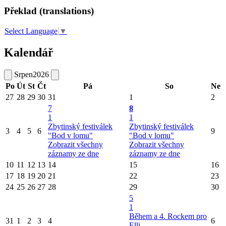
Překlad (translations)
Select Language
▼
Kalendář
Srpen
2026
Po
Út
St
Čt
Pá
So
Ne
27
28
29
30
31
1
2
7
8
1
1
Zbytinský festiválek
Zbytinský festiválek
3
4
5
6
9
"Bod v lomu"
"Bod v lomu"
Zobrazit všechny
Zobrazit všechny
záznamy ze dne
záznamy ze dne
10
11
12
13
14
15
16
17
18
19
20
21
22
23
24
25
26
27
28
29
30
5
1
Během a 4. Rockem pro
31
1
2
3
4
6
Elli