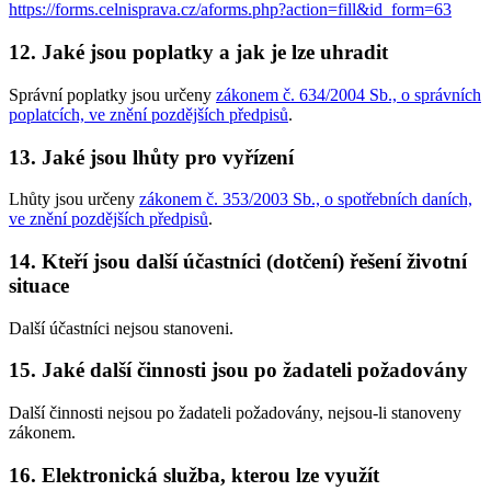
https://forms.celnisprava.cz/aforms.php?action=fill&id_form=63
12. Jaké jsou poplatky a jak je lze uhradit
Správní poplatky jsou určeny
zákonem č. 634/2004 Sb., o správních
poplatcích, ve znění pozdějších předpisů
.
13. Jaké jsou lhůty pro vyřízení
Lhůty jsou určeny
zákonem č. 353/2003 Sb., o spotřebních daních,
ve znění pozdějších předpisů
.
14. Kteří jsou další účastníci (dotčení) řešení životní
situace
Další účastníci nejsou stanoveni.
15. Jaké další činnosti jsou po žadateli požadovány
Další činnosti nejsou po žadateli požadovány, nejsou-li stanoveny
zákonem.
16. Elektronická služba, kterou lze využít