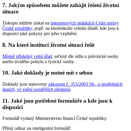
7. Jakým způsobem můžete zahájit řešení životní
situace
Tiskopis můžete získat na
internetových stránkách Celní správy
České republiky
, popř. na kterémkoliv celním úřadě, kde jsou k
dispozici také pokyny pro jeho vyplnění.
8. Na které instituci životní situaci řešit
Místně příslušný celní úřad
, určený dle sídla u právnické osoby
anebo trvalého pobytu u fyzické osoby.
10. Jaké doklady je nutné mít s sebou
Doklady jsou stanoveny
zákonem č. 353/2003 Sb., o spotřebních
daních, ve znění pozdějších předpisů
.
11. Jaké jsou potřebné formuláře a kde jsou k
dispozici
Formulář vydaný Ministerstvem financí České republiky.
Přímý odkaz na inteligentní formulář: