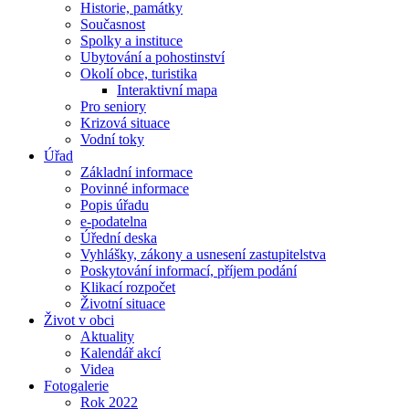
Historie, památky
Současnost
Spolky a instituce
Ubytování a pohostinství
Okolí obce, turistika
Interaktivní mapa
Pro seniory
Krizová situace
Vodní toky
Úřad
Základní informace
Povinné informace
Popis úřadu
e-podatelna
Úřední deska
Vyhlášky, zákony a usnesení zastupitelstva
Poskytování informací, příjem podání
Klikací rozpočet
Životní situace
Život v obci
Aktuality
Kalendář akcí
Videa
Fotogalerie
Rok 2022