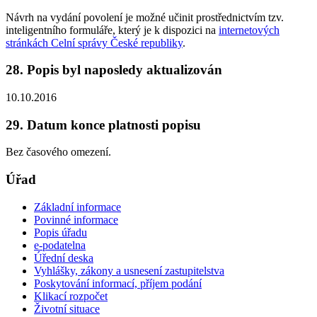
Návrh na vydání povolení je možné učinit prostřednictvím tzv.
inteligentního formuláře, který je k dispozici na
internetových
stránkách Celní správy České republiky
.
28. Popis byl naposledy aktualizován
10.10.2016
29. Datum konce platnosti popisu
Bez časového omezení.
Úřad
Základní informace
Povinné informace
Popis úřadu
e-podatelna
Úřední deska
Vyhlášky, zákony a usnesení zastupitelstva
Poskytování informací, příjem podání
Klikací rozpočet
Životní situace