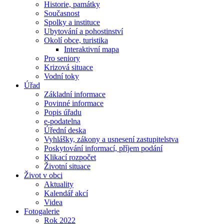
Historie, památky
Současnost
Spolky a instituce
Ubytování a pohostinství
Okolí obce, turistika
Interaktivní mapa
Pro seniory
Krizová situace
Vodní toky
Úřad
Základní informace
Povinné informace
Popis úřadu
e-podatelna
Úřední deska
Vyhlášky, zákony a usnesení zastupitelstva
Poskytování informací, příjem podání
Klikací rozpočet
Životní situace
Život v obci
Aktuality
Kalendář akcí
Videa
Fotogalerie
Rok 2022