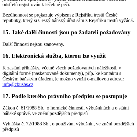
odstřelů registrován k léčebné péči.
Bezúhonnost se prokazuje výpisem z Rejstříku trestů České
republiky, který si Český báňský úřad sám z Rejstříku trestů vyžádá.
15. Jaké další činnosti jsou po žadateli požadovány
Další činnosti nejsou stanoveny.
16. Elektronická služba, kterou lze využít
K zaslání přihlášky, včetně všech požadovaných náležitostí, v
digitální formě (naskenované dokumenty), příp. ke kontaktu s
Českým báňským úřadem, je možno využít e-mailovou adresu:
info@cbusbs.cz
.
17. Podle kterého právního předpisu se postupuje
Zákon č. 61/1988 Sb., o hornické činnosti, výbušninách a o státní
báňské správě, ve znění pozdějších předpisů
Vyhláška č. 72/1988 Sb., o používání výbušnin, ve znění pozdějších
předpisů