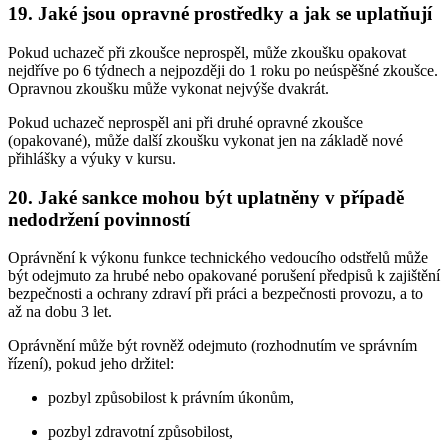
19. Jaké jsou opravné prostředky a jak se uplatňují
Pokud uchazeč při zkoušce neprospěl, může zkoušku opakovat
nejdříve po 6 týdnech a nejpozději do 1 roku po neúspěšné zkoušce.
Opravnou zkoušku může vykonat nejvýše dvakrát.
Pokud uchazeč neprospěl ani při druhé opravné zkoušce
(opakované), může další zkoušku vykonat jen na základě nové
přihlášky a výuky v kursu.
20. Jaké sankce mohou být uplatněny v případě
nedodržení povinností
Oprávnění k výkonu funkce technického vedoucího odstřelů může
být odejmuto za hrubé nebo opakované porušení předpisů k zajištění
bezpečnosti a ochrany zdraví při práci a bezpečnosti provozu, a to
až na dobu 3 let.
Oprávnění může být rovněž odejmuto (rozhodnutím ve správním
řízení), pokud jeho držitel:
pozbyl způsobilost k právním úkonům,
pozbyl zdravotní způsobilost,