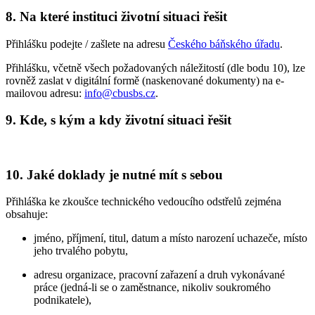
8. Na které instituci životní situaci řešit
Přihlášku podejte / zašlete na adresu
Českého báňského úřadu
.
Přihlášku, včetně všech požadovaných náležitostí (dle bodu 10), lze
rovněž zaslat v digitální formě (naskenované dokumenty) na e-
mailovou adresu:
info@cbusbs.cz
.
9. Kde, s kým a kdy životní situaci řešit
10. Jaké doklady je nutné mít s sebou
Přihláška ke zkoušce technického vedoucího odstřelů zejména
obsahuje:
jméno, příjmení, titul, datum a místo narození uchazeče, místo
jeho trvalého pobytu,
adresu organizace, pracovní zařazení a druh vykonávané
práce (jedná-li se o zaměstnance, nikoliv soukromého
podnikatele),