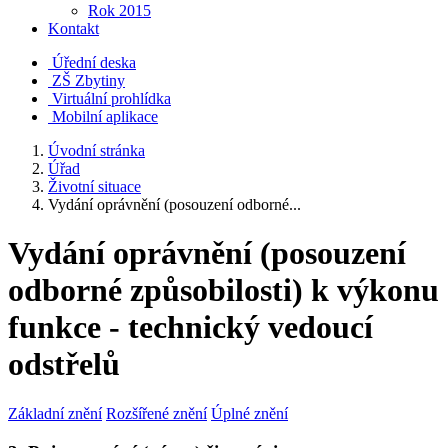
Rok 2015
Kontakt
Úřední deska
ZŠ Zbytiny
Virtuální prohlídka
Mobilní aplikace
Úvodní stránka
Úřad
Životní situace
Vydání oprávnění (posouzení odborné...
Vydání oprávnění (posouzení
odborné způsobilosti) k výkonu
funkce - technický vedoucí
odstřelů
Základní znění
Rozšířené znění
Úplné znění