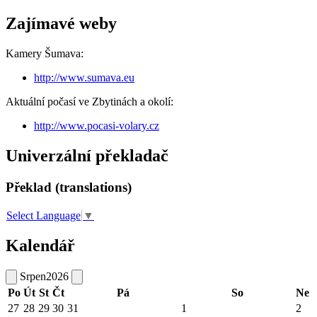
Zajímavé weby
Kamery Šumava:
http://www.sumava.eu
Aktuální počasí ve Zbytinách a okolí:
http://www.pocasi-volary.cz
Univerzální překladač
Překlad (translations)
Select Language
▼
Kalendář
Srpen
2026
Po
Út
St
Čt
Pá
So
Ne
27
28
29
30
31
1
2