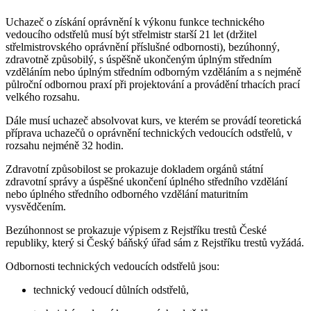
Uchazeč o získání oprávnění k výkonu funkce technického
vedoucího odstřelů musí být střelmistr starší 21 let (držitel
střelmistrovského oprávnění příslušné odbornosti), bezúhonný,
zdravotně způsobilý, s úspěšně ukončeným úplným středním
vzděláním nebo úplným středním odborným vzděláním a s nejméně
půlroční odbornou praxí při projektování a provádění trhacích prací
velkého rozsahu.
Dále musí uchazeč absolvovat kurs, ve kterém se provádí teoretická
příprava uchazečů o oprávnění technických vedoucích odstřelů, v
rozsahu nejméně 32 hodin.
Zdravotní způsobilost se prokazuje dokladem orgánů státní
zdravotní správy a úspěšné ukončení úplného středního vzdělání
nebo úplného středního odborného vzdělání maturitním
vysvědčením.
Bezúhonnost se prokazuje výpisem z Rejstříku trestů České
republiky, který si Český báňský úřad sám z Rejstříku trestů vyžádá.
Odbornosti technických vedoucích odstřelů jsou:
technický vedoucí důlních odstřelů,