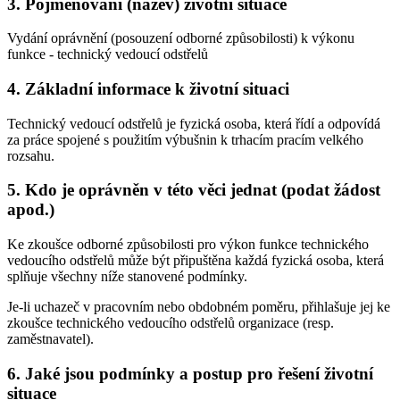
3. Pojmenování (název) životní situace
Vydání oprávnění (posouzení odborné způsobilosti) k výkonu
funkce - technický vedoucí odstřelů
4. Základní informace k životní situaci
Technický vedoucí odstřelů je fyzická osoba, která řídí a odpovídá
za práce spojené s použitím výbušnin k trhacím pracím velkého
rozsahu.
5. Kdo je oprávněn v této věci jednat (podat žádost
apod.)
Ke zkoušce odborné způsobilosti pro výkon funkce technického
vedoucího odstřelů může být připuštěna každá fyzická osoba, která
splňuje všechny níže stanovené podmínky.
Je-li uchazeč v pracovním nebo obdobném poměru, přihlašuje jej ke
zkoušce technického vedoucího odstřelů organizace (resp.
zaměstnavatel).
6. Jaké jsou podmínky a postup pro řešení životní
situace