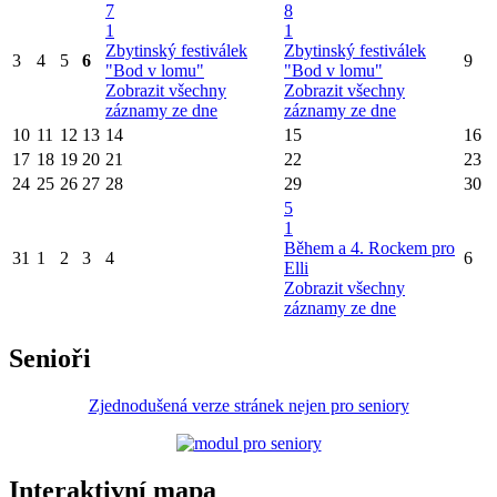
7
8
1
1
Zbytinský festiválek
Zbytinský festiválek
3
4
5
6
9
"Bod v lomu"
"Bod v lomu"
Zobrazit všechny
Zobrazit všechny
záznamy ze dne
záznamy ze dne
10
11
12
13
14
15
16
17
18
19
20
21
22
23
24
25
26
27
28
29
30
5
1
Během a 4. Rockem pro
31
1
2
3
4
6
Elli
Zobrazit všechny
záznamy ze dne
Senioři
Zjednodušená verze stránek nejen pro seniory
Interaktivní mapa