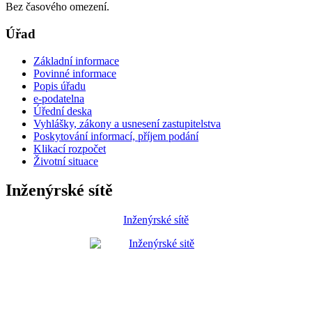
Bez časového omezení.
Úřad
Základní informace
Povinné informace
Popis úřadu
e-podatelna
Úřední deska
Vyhlášky, zákony a usnesení zastupitelstva
Poskytování informací, příjem podání
Klikací rozpočet
Životní situace
Inženýrské sítě
Inženýrské sítě