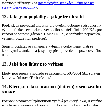
teoretické přípravy") na
internetových stránkách Státní báňské
správy České republiky
.
12. Jaké jsou poplatky a jak je lze uhradit
Poplatek za provedení zkoušky pro ověření odborné způsobilosti k
výkonu funkce technického vedoucího odstřelů činí 1 000 Kč - pro
každou odbornost (zákon č. 634/2004 Sb., o správních poplatcích,
ve znění pozdějších předpisů).
Správní poplatek je vyměřen a vybírán v české měně, platí se
kolkovými známkami a je splatný před provedením požadovaného
úkonu.
13. Jaké jsou lhůty pro vyřízení
Lhůty jsou řešeny v souladu se zákonem č. 500/2004 Sb., správní
řád, ve znění pozdějších předpisů.
14. Kteří jsou další účastníci (dotčení) řešení životní
situace
Posudek o zdravotní způsobilosti vydává praktický lékař, u kterého
je uchazeč o oprávnění k výkonu funkce technického vedoucího