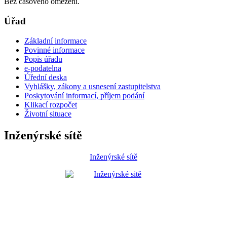
Bez časového omezení.
Úřad
Základní informace
Povinné informace
Popis úřadu
e-podatelna
Úřední deska
Vyhlášky, zákony a usnesení zastupitelstva
Poskytování informací, příjem podání
Klikací rozpočet
Životní situace
Inženýrské sítě
Inženýrské sítě