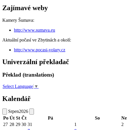
Zajímavé weby
Kamery Šumava:
http://www.sumava.eu
Aktuální počasí ve Zbytinách a okolí:
http://www.pocasi-volary.cz
Univerzální překladač
Překlad (translations)
Select Language
▼
Kalendář
Srpen
2026
Po
Út
St
Čt
Pá
So
Ne
27
28
29
30
31
1
2