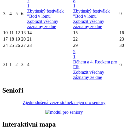
7
8
1
1
Zbytinský festiválek
Zbytinský festiválek
3
4
5
6
9
"Bod v lomu"
"Bod v lomu"
Zobrazit všechny
Zobrazit všechny
záznamy ze dne
záznamy ze dne
10
11
12
13
14
15
16
17
18
19
20
21
22
23
24
25
26
27
28
29
30
5
1
Během a 4. Rockem pro
31
1
2
3
4
6
Elli
Zobrazit všechny
záznamy ze dne
Senioři
Zjednodušená verze stránek nejen pro seniory
Interaktivní mapa