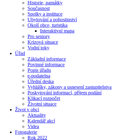
Historie, památky
Současnost
Spolky a instituce
Ubytování a pohostinství
Okolí obce, turistika
Interaktivní mapa
Pro seniory
Krizová situace
Vodní toky
Úřad
Základní informace
Povinné informace
Popis úřadu
e-podatelna
Úřední deska
Vyhlášky, zákony a usnesení zastupitelstva
Poskytování informací, příjem podání
Klikací rozpočet
Životní situace
Život v obci
Aktuality
Kalendář akcí
Videa
Fotogalerie
Rok 2022