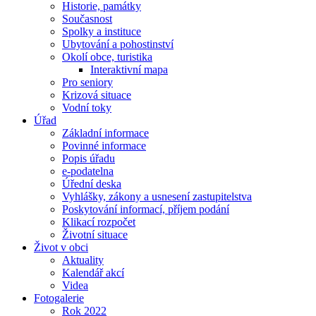
Historie, památky
Současnost
Spolky a instituce
Ubytování a pohostinství
Okolí obce, turistika
Interaktivní mapa
Pro seniory
Krizová situace
Vodní toky
Úřad
Základní informace
Povinné informace
Popis úřadu
e-podatelna
Úřední deska
Vyhlášky, zákony a usnesení zastupitelstva
Poskytování informací, příjem podání
Klikací rozpočet
Životní situace
Život v obci
Aktuality
Kalendář akcí
Videa
Fotogalerie
Rok 2022