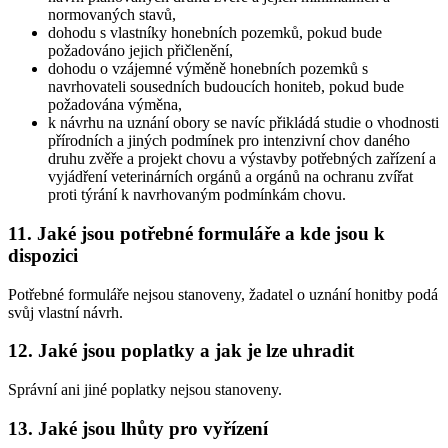
normovaných stavů,
dohodu s vlastníky honebních pozemků, pokud bude
požadováno jejich přičlenění,
dohodu o vzájemné výměně honebních pozemků s
navrhovateli sousedních budoucích honiteb, pokud bude
požadována výměna,
k návrhu na uznání obory se navíc přikládá studie o vhodnosti
přírodních a jiných podmínek pro intenzivní chov daného
druhu zvěře a projekt chovu a výstavby potřebných zařízení a
vyjádření veterinárních orgánů a orgánů na ochranu zvířat
proti týrání k navrhovaným podmínkám chovu.
11. Jaké jsou potřebné formuláře a kde jsou k
dispozici
Potřebné formuláře nejsou stanoveny, žadatel o uznání honitby podá
svůj vlastní návrh.
12. Jaké jsou poplatky a jak je lze uhradit
Správní ani jiné poplatky nejsou stanoveny.
13. Jaké jsou lhůty pro vyřízení