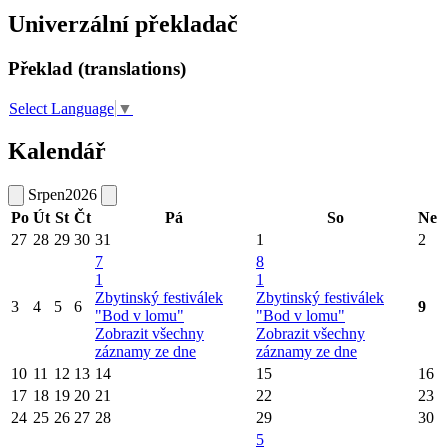
Univerzální překladač
Překlad (translations)
Select Language
▼
Kalendář
Srpen
2026
Po
Út
St
Čt
Pá
So
Ne
27
28
29
30
31
1
2
7
8
1
1
Zbytinský festiválek
Zbytinský festiválek
3
4
5
6
9
"Bod v lomu"
"Bod v lomu"
Zobrazit všechny
Zobrazit všechny
záznamy ze dne
záznamy ze dne
10
11
12
13
14
15
16
17
18
19
20
21
22
23
24
25
26
27
28
29
30
5