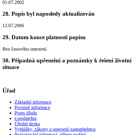
01.07.2002
28. Popis byl naposledy aktualizován
12.07.2006
29. Datum konce platnosti popisu
Bez časového omezení.
30. Případná upřesnění a poznámky k řešení životní
situace
Úřad
Základní informace
Povinné informace
Popis úřadu
e-podatelna
Úřední deska
Vyhlášky, zákony a usnesení zastupitelstva
Poskytování informací, příjem podání