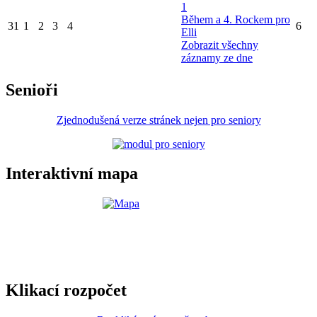
1
Během a 4. Rockem pro
31
1
2
3
4
6
Elli
Zobrazit všechny
záznamy ze dne
Senioři
Zjednodušená verze stránek nejen pro seniory
Interaktivní mapa
Klikací rozpočet