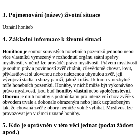
3. Pojmenování (název) životní situace
Uznání honiteb
4. Základní informace k životní situaci
Honitbou
je soubor souvislých honebních pozemků jednoho nebo
více vlastníků vymezený v rozhodnutí orgánu státní správy
myslivosti, v němž lze provádět právo myslivosti. Právem myslivosti
je souhrn práv a povinností zvěř chránit, cílevědomě chovat, lovit,
přivlastňovat si ulovenou nebo nalezenou uhynulou zvěř, její
vývojová stadia a shozy paroží, jakož i užívat k tomu v nezbytné
míře honebních pozemků. Honitby, v nichž může být vykonáváno
právo myslivosti, jsou buď
honitby vlastní
nebo
společenstevní
.
Oborou
je druh honitby s podmínkami pro intenzivní chov zvěře s
obvodem trvale a dokonale ohrazeným nebo jinak uzpůsobeným
tak, že chovaná zvěř z obory nemůže volně vybíhat. Myslivost lze
provozovat jen v rámci uznané honitby.
5. Kdo je oprávněn v této věci jednat (podat žádost
apod.)