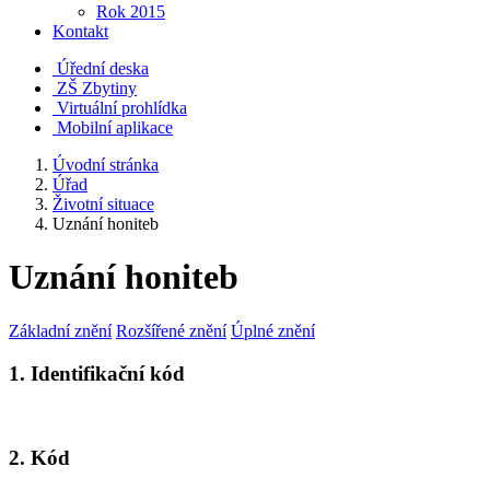
Rok 2015
Kontakt
Úřední deska
ZŠ Zbytiny
Virtuální prohlídka
Mobilní aplikace
Úvodní stránka
Úřad
Životní situace
Uznání honiteb
Uznání honiteb
Základní znění
Rozšířené znění
Úplné znění
1. Identifikační kód
2. Kód