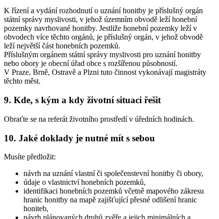
K řízení a vydání rozhodnutí o uznání honitby je příslušný orgán
státní správy myslivosti, v jehož územním obvodě leží honební
pozemky navrhované honitby. Jestliže honební pozemky leží v
obvodech více těchto orgánů, je příslušný orgán, v jehož obvodě
leží největší část honebních pozemků.
Příslušným orgánem státní správy myslivosti pro uznání honitby
nebo obory je obecní úřad obce s rozšířenou působností.
V Praze, Brně, Ostravě a Plzni tuto činnost vykonávají magistráty
těchto měst.
9. Kde, s kým a kdy životní situaci řešit
Obraťte se na referát životního prostředí v úředních hodinách.
10. Jaké doklady je nutné mít s sebou
Musíte předložit:
návrh na uznání vlastní či společenstevní honitby či obory,
údaje o vlastnictví honebních pozemků,
identifikaci honebních pozemků včetně mapového zákresu
hranic honitby na mapě zajišťující přesné odlišení hranic
honiteb,
návrh plánovaných druhů zvěře a jejich minimálních a