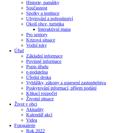
Historie, památky
Současnost
Spolky a instituce
Ubytování a pohostinství
Okolí obce, turistika
Interaktivní mapa
Pro seniory
Krizová situace
Vodní toky
Úřad
Základní informace
Povinné informace
Popis úřadu
e-podatelna
Úřední deska
Vyhlášky, zákony a usnesení zastupitelstva
Poskytování informací, příjem podání
Klikací rozpočet
Životní situace
Život v obci
Aktuality
Kalendář akcí
Videa
Fotogalerie
Rok 2022