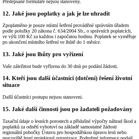
Předepsané formuláře nejsou stanoveny.
12. Jaké jsou poplatky a jak je lze uhradit
Zpoplatněno je pouze místní šetření prováděné správním úřadem
podle položky 20 zákona č. 634/2004 Sb., o správních poplatcích,
ve výši 100 Kč za každou i započatou hodinu. Poplatek se vyměřuje
po ukončení místního šetření ve lhůtě do 1 měsíce.
13. Jaké jsou lhůty pro vyřízení
Vaše záležitost bude vyřízena do 30 dnů po podání žádosti.
14. Kteří jsou další účastníci (dotčení) řešení životní
situace
Další účastníci postupu nejsou stanoveni.
15. Jaké další činnosti jsou po žadateli požadovány
Taxační údaje o lesních porostech a příslušné výpočty náhrad škod a
poplatků za odnětí vyhotoví na základě samostatné žádosti
regionální pobočky Ústavu pro hospodářskou úpravu lesů nebo
pracoviště lesní projektové organizace. Podrobné informace podají