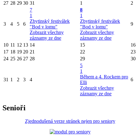
27
28
29
30
31
1
2
7
8
1
1
Zbytinský festiválek
Zbytinský festiválek
3
4
5
6
9
"Bod v lomu"
"Bod v lomu"
Zobrazit všechny
Zobrazit všechny
záznamy ze dne
záznamy ze dne
10
11
12
13
14
15
16
17
18
19
20
21
22
23
24
25
26
27
28
29
30
5
1
Během a 4. Rockem pro
31
1
2
3
4
6
Elli
Zobrazit všechny
záznamy ze dne
Senioři
Zjednodušená verze stránek nejen pro seniory