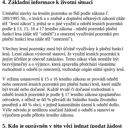
4. Základní informace k životní situaci
Umístění stavby na lesním pozemku se řídí podle zákona č.
289/1995 Sb., o lesích a o změně a doplnění některých zákonů (dále
též "lesní zákon"); jedná se o jiné využití a odnětí lesních pozemků
podle § 13, 15, 16 a 17 lesního zákona - odnětí pozemků plnění
funkcí lesa (dále též "odnětí") a omezení využívání pozemků pro
plnění funkcí lesa (dále též "omezení").
Všechny lesní pozemky musí být účelně využívány k plnění funkcí
lesů. Lesní zákon výslovně stanoví, že využití lesních pozemků k
jiným účelům je obecně zakázáno. Tento zákaz však nemůže být
bezvýjimečný a o výjimce, která zpravidla předchází vlastnímu
rozhodnutí o odnětí (o omezení), rozhoduje orgán státní správy lesů.
V režimu ustanovení § 15 a 16 lesního zákona se provádí odnětí
nebo omezení lesních pozemků pro plnění funkcí lesů, které může
být trvalé nebo dočasné. Každé trvalé či dočasné rozhodnutí o
odnětí lesních pozemků je podle § 17 lesního zákona zpoplatněno
odvodem, z něhož se 60 % převádí do Státního fondu životního
prostředí a 40 % obci, v jejímž katastrálním území k odnětí došlo.
Výše odvodu je nedílnou součástí žádostí o odnětí a stanoví se
výpočtem podle přílohy lesního zákona.
5. Kdo je oprávněn v této věci jednat (podat žádost