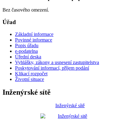
Bez časového omezení.
Úřad
Základní informace
Povinné informace
Popis úřadu
e-podatelna
Úřední deska
Vyhlášky, zákony a usnesení zastupitelstva
Poskytování informací, příjem podání
Klikací rozpočet
Životní situace
Inženýrské sítě
Inženýrské sítě