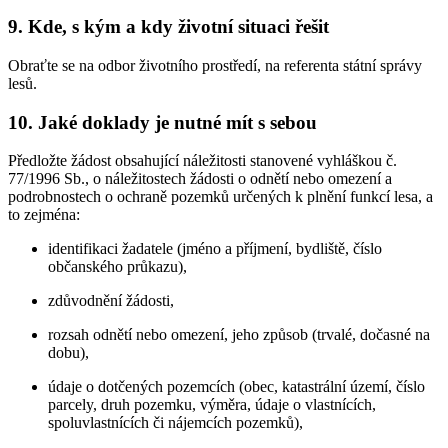
9. Kde, s kým a kdy životní situaci řešit
Obraťte se na odbor životního prostředí, na referenta státní správy
lesů.
10. Jaké doklady je nutné mít s sebou
Předložte žádost obsahující náležitosti stanovené vyhláškou č.
77/1996 Sb., o náležitostech žádosti o odnětí nebo omezení a
podrobnostech o ochraně pozemků určených k plnění funkcí lesa, a
to zejména:
identifikaci žadatele (jméno a příjmení, bydliště, číslo
občanského průkazu),
zdůvodnění žádosti,
rozsah odnětí nebo omezení, jeho způsob (trvalé, dočasné na
dobu),
údaje o dotčených pozemcích (obec, katastrální území, číslo
parcely, druh pozemku, výměra, údaje o vlastnících,
spoluvlastnících či nájemcích pozemků),