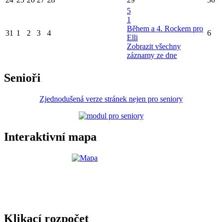
5
1
Během a 4. Rockem pro
31
1
2
3
4
6
Elli
Zobrazit všechny
záznamy ze dne
Senioři
Zjednodušená verze stránek nejen pro seniory
Interaktivní mapa
Klikací rozpočet