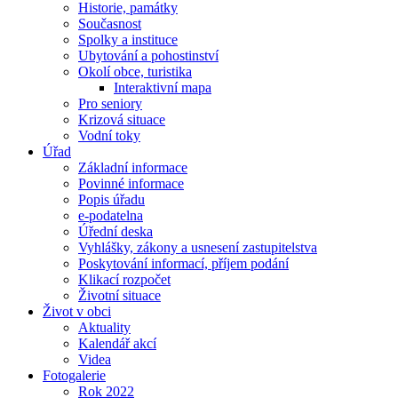
Historie, památky
Současnost
Spolky a instituce
Ubytování a pohostinství
Okolí obce, turistika
Interaktivní mapa
Pro seniory
Krizová situace
Vodní toky
Úřad
Základní informace
Povinné informace
Popis úřadu
e-podatelna
Úřední deska
Vyhlášky, zákony a usnesení zastupitelstva
Poskytování informací, příjem podání
Klikací rozpočet
Životní situace
Život v obci
Aktuality
Kalendář akcí
Videa
Fotogalerie
Rok 2022