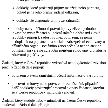
doklady, které prokazují příjmy manžela nebo partnera,
pokud je na jeho příjmy žadatel odkázán,
doklady, že disponuje příjmy ze zahraničí,
do doby nabytí účinnosti právní úpravy zřízení jednoho
inkasního místa žadatel o udělení státního občanství České
republiky připojí k žádosti rovněž potvrzení, že nemá
nedoplatek na pojistném na sociální zabezpečení evidovaný u
příslušného orgánu sociálního zabezpečení a nedoplatek na
pojistném na veřejné zdravotní pojištění evidovaný u příslušné
zdravotní pojišťovny.
Žadatel, který v České republice vykonává nebo vykonával závislou
práci, k žádosti dále připojí:
potvrzení o svém zaměstnání včetně informace o výši příjmu,
pracovní smlouvy nebo potvrzení o zaměstnání, případně
další podklady prokazující pracovní aktivity žadatele, kterým
se v České republice v minulosti věnoval.
Žadatel, který studuje nebo v minulosti na území České republiky
studoval, k žádosti dále připojí: