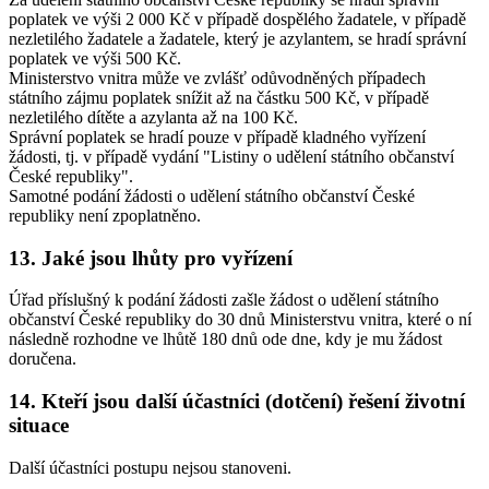
poplatek ve výši 2 000 Kč v případě dospělého žadatele, v případě
nezletilého žadatele a žadatele, který je azylantem, se hradí správní
poplatek ve výši 500 Kč.
Ministerstvo vnitra může ve zvlášť odůvodněných případech
státního zájmu poplatek snížit až na částku 500 Kč, v případě
nezletilého dítěte a azylanta až na 100 Kč.
Správní poplatek se hradí pouze v případě kladného vyřízení
žádosti, tj. v případě vydání "Listiny o udělení státního občanství
České republiky".
Samotné podání žádosti o udělení státního občanství České
republiky není zpoplatněno.
13. Jaké jsou lhůty pro vyřízení
Úřad příslušný k podání žádosti zašle žádost o udělení státního
občanství České republiky do 30 dnů Ministerstvu vnitra, které o ní
následně rozhodne ve lhůtě 180 dnů ode dne, kdy je mu žádost
doručena.
14. Kteří jsou další účastníci (dotčení) řešení životní
situace
Další účastníci postupu nejsou stanoveni.