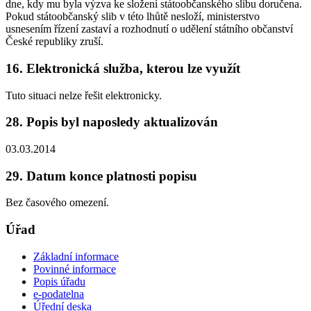
dne, kdy mu byla výzva ke složení státoobčanského slibu doručena.
Pokud státoobčanský slib v této lhůtě nesloží, ministerstvo
usnesením řízení zastaví a rozhodnutí o udělení státního občanství
České republiky zruší.
16. Elektronická služba, kterou lze využít
Tuto situaci nelze řešit elektronicky.
28. Popis byl naposledy aktualizován
03.03.2014
29. Datum konce platnosti popisu
Bez časového omezení.
Úřad
Základní informace
Povinné informace
Popis úřadu
e-podatelna
Úřední deska