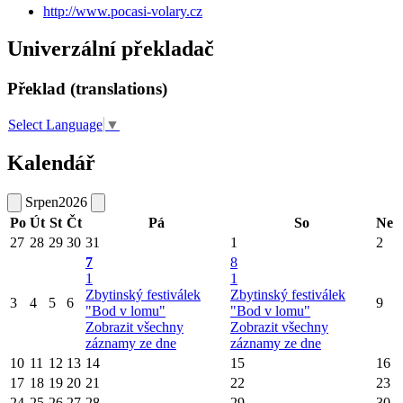
http://www.pocasi-volary.cz
Univerzální překladač
Překlad (translations)
Select Language
▼
Kalendář
Srpen
2026
Po
Út
St
Čt
Pá
So
Ne
27
28
29
30
31
1
2
7
8
1
1
Zbytinský festiválek
Zbytinský festiválek
3
4
5
6
9
"Bod v lomu"
"Bod v lomu"
Zobrazit všechny
Zobrazit všechny
záznamy ze dne
záznamy ze dne
10
11
12
13
14
15
16
17
18
19
20
21
22
23
24
25
26
27
28
29
30