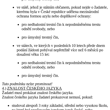
ve státě, jehož je státním občanem, pokud nejde o žadatele,
kterému byla v České republice udělena mezinárodní
ochrana formou azylu nebo doplňkové ochrany:
pro nedbalostní trestní čin k nepodmíněnému trestu
odnětí svobody, nebo
pro úmyslný trestný čin,
ve státech, ve kterých v posledních 10 letech přede dnem
podání žádosti pobýval nepřetržitě více než 6 měsíců po
dosažení věku 15 let:
pro nedbalostní trestní čin k nepodmíněnému trestu
odnětí svobody, nebo
pro úmyslný trestný čin.
Tuto podmínku nelze prominout!
4.)
ZNALOST ČESKÉHO JAZYKA
Žadatel musí prokázat znalost českého jazyka.
Znalost českého jazyka žadatel prokazovat nemusí, pokud:
studoval alespoň 3 roky základní, střední nebo vysokou školu,
na které byl vyučovacím jazykem jazyk český, nebo