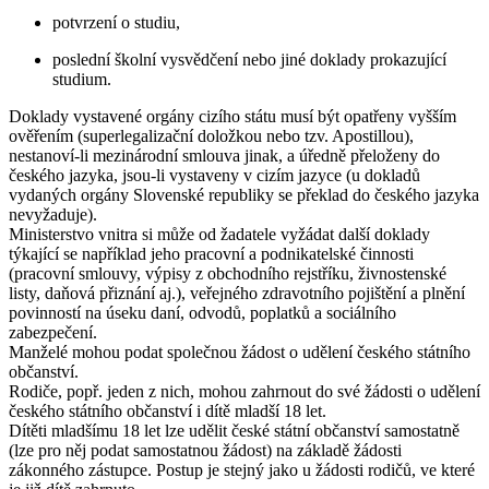
potvrzení o studiu,
poslední školní vysvědčení nebo jiné doklady prokazující
studium.
Doklady vystavené orgány cizího státu musí být opatřeny vyšším
ověřením (superlegalizační doložkou nebo tzv. Apostillou),
nestanoví-li mezinárodní smlouva jinak, a úředně přeloženy do
českého jazyka, jsou-li vystaveny v cizím jazyce (u dokladů
vydaných orgány Slovenské republiky se překlad do českého jazyka
nevyžaduje).
Ministerstvo vnitra si může od žadatele vyžádat další doklady
týkající se například jeho pracovní a podnikatelské činnosti
(pracovní smlouvy, výpisy z obchodního rejstříku, živnostenské
listy, daňová přiznání aj.), veřejného zdravotního pojištění a plnění
povinností na úseku daní, odvodů, poplatků a sociálního
zabezpečení.
Manželé mohou podat společnou žádost o udělení českého státního
občanství.
Rodiče, popř. jeden z nich, mohou zahrnout do své žádosti o udělení
českého státního občanství i dítě mladší 18 let.
Dítěti mladšímu 18 let lze udělit české státní občanství samostatně
(lze pro něj podat samostatnou žádost) na základě žádosti
zákonného zástupce. Postup je stejný jako u žádosti rodičů, ve které