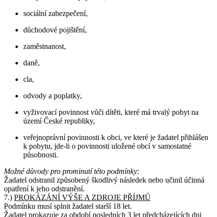
sociální zabezpečení,
důchodové pojištění,
zaměstnanost,
daně,
cla,
odvody a poplatky,
vyživovací povinnost vůči dítěti, které má trvalý pobyt na
území České republiky,
veřejnoprávní povinnosti k obci, ve které je žadatel přihlášen
k pobytu, jde-li o povinnosti uložené obcí v samostatné
působnosti.
Možné důvody pro prominutí této podmínky:
Žadatel odstranil způsobený škodlivý následek nebo učinil účinná
opatření k jeho odstranění.
7.)
PROKÁZÁNÍ VÝŠE A ZDROJE PŘÍJMŮ
Podmínku musí splnit žadatel starší 18 let.
Žadatel prokazuje za období posledních 3 let předcházejících dni