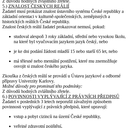
Z důvodů hodných zvláštního zřetele.
5.)
ZNALOST ČESKÝCH REÁLIÍ
Žadatel musí prokázat znalost ústavního systému České republiky a
základní orientaci v kulturně-společenských, zeměpisných a
historických reáliích České republiky.
Znalost českých reálií žadatel prokazovat nemusí, pokud:
studoval alespoň 3 roky základní, střední nebo vysokou školu,
na které byl vyučovacím jazykem jazyk český, nebo
je ke dni podání žádosti mladší 15 nebo starší 65 let, nebo
má tělesné nebo mentální postižení, které mu znemožňuje
osvojit si znalost českého jazyka.
Zkouška z českých reálií se provádí u Ústavu jazykové a odborné
přípravy Univerzity Karlovy.
Možné důvody pro prominutí této podmínky:
Z důvodů hodných zvláštního zřetele.
6.)
POVINNOSTI VYPLÝVAJÍCÍ Z PRÁVNÍCH PŘEDPISŮ
Žadatel v posledních 3 letech neporušil závažným způsobem
povinnosti vyplývající z právních předpisů, které upravují:
vstup a pobyt cizinců na území České republiky,
veřejné zdravotní pojištění,