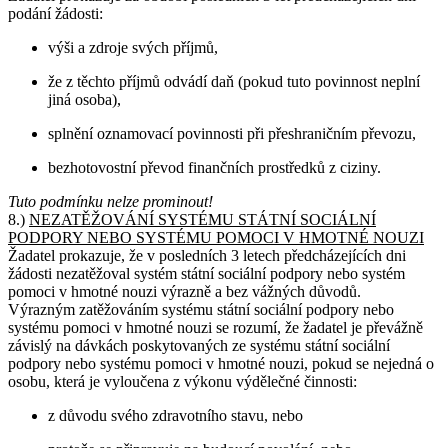
podání žádosti:
výši a zdroje svých příjmů,
že z těchto příjmů odvádí daň (pokud tuto povinnost neplní
jiná osoba),
splnění oznamovací povinnosti při přeshraničním převozu,
bezhotovostní převod finančních prostředků z ciziny.
Tuto podmínku nelze prominout!
8.)
NEZATĚŽOVÁNÍ SYSTÉMU STÁTNÍ SOCIÁLNÍ
PODPORY NEBO SYSTÉMU POMOCI V HMOTNÉ NOUZI
Žadatel prokazuje, že v posledních 3 letech předcházejících dni
žádosti nezatěžoval systém státní sociální podpory nebo systém
pomoci v hmotné nouzi výrazně a bez vážných důvodů.
Výrazným zatěžováním systému státní sociální podpory nebo
systému pomoci v hmotné nouzi se rozumí, že žadatel je převážně
závislý na dávkách poskytovaných ze systému státní sociální
podpory nebo systému pomoci v hmotné nouzi, pokud se nejedná o
osobu, která je vyloučena z výkonu výdělečné činnosti:
z důvodu svého zdravotního stavu, nebo