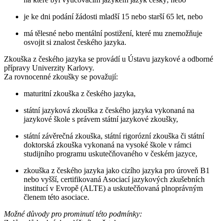
je ke dni podání žádosti mladší 15 nebo starší 65 let, nebo
má tělesné nebo mentální postižení, které mu znemožňuje
osvojit si znalost českého jazyka.
Zkouška z českého jazyka se provádí u Ústavu jazykové a odborné
přípravy Univerzity Karlovy.
Za rovnocenné zkoušky se považují:
maturitní zkouška z českého jazyka,
státní jazyková zkouška z českého jazyka vykonaná na
jazykové škole s právem státní jazykové zkoušky,
státní závěrečná zkouška, státní rigorózní zkouška či státní
doktorská zkouška vykonaná na vysoké škole v rámci
studijního programu uskutečňovaného v českém jazyce,
zkouška z českého jazyka jako cizího jazyka pro úroveň B1
nebo vyšší, certifikovaná Asociací jazykových zkušebních
institucí v Evropě (ALTE) a uskutečňovaná plnoprávným
členem této asociace.
Možné důvody pro prominutí této podmínky: