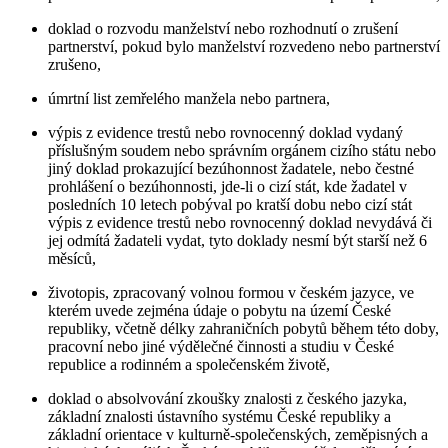
doklad o rozvodu manželství nebo rozhodnutí o zrušení
partnerství, pokud bylo manželství rozvedeno nebo partnerství
zrušeno,
úmrtní list zemřelého manžela nebo partnera,
výpis z evidence trestů nebo rovnocenný doklad vydaný
příslušným soudem nebo správním orgánem cizího státu nebo
jiný doklad prokazující bezúhonnost žadatele, nebo čestné
prohlášení o bezúhonnosti, jde-li o cizí stát, kde žadatel v
posledních 10 letech pobýval po kratší dobu nebo cizí stát
výpis z evidence trestů nebo rovnocenný doklad nevydává či
jej odmítá žadateli vydat, tyto doklady nesmí být starší než 6
měsíců,
životopis, zpracovaný volnou formou v českém jazyce, ve
kterém uvede zejména údaje o pobytu na území České
republiky, včetně délky zahraničních pobytů během této doby,
pracovní nebo jiné výdělečné činnosti a studiu v České
republice a rodinném a společenském životě,
doklad o absolvování zkoušky znalosti z českého jazyka,
základní znalosti ústavního systému České republiky a
základní orientace v kulturně-společenských, zeměpisných a