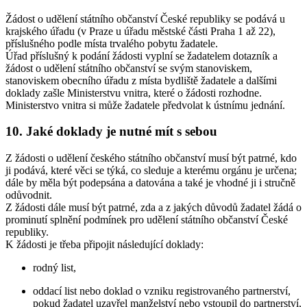
Žádost o udělení státního občanství České republiky se podává u
krajského úřadu (v Praze u úřadu městské části Praha 1 až 22),
příslušného podle místa trvalého pobytu žadatele.
Úřad příslušný k podání žádosti vyplní se žadatelem dotazník a
žádost o udělení státního občanství se svým stanoviskem,
stanoviskem obecního úřadu z místa bydliště žadatele a dalšími
doklady zašle Ministerstvu vnitra, které o žádosti rozhodne.
Ministerstvo vnitra si může žadatele předvolat k ústnímu jednání.
10. Jaké doklady je nutné mít s sebou
Z žádosti o udělení českého státního občanství musí být patrné, kdo
ji podává, které věci se týká, co sleduje a kterému orgánu je určena;
dále by měla být podepsána a datována a také je vhodné ji i stručně
odůvodnit.
Z žádosti dále musí být patrné, zda a z jakých důvodů žadatel žádá o
prominutí splnění podmínek pro udělení státního občanství České
republiky.
K žádosti je třeba připojit následující doklady:
rodný list,
oddací list nebo doklad o vzniku registrovaného partnerství,
pokud žadatel uzavřel manželství nebo vstoupil do partnerství,