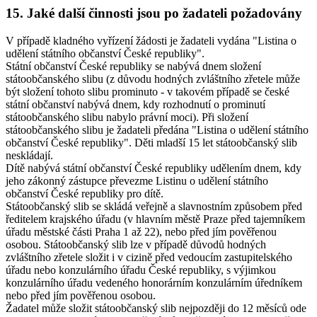
15. Jaké další činnosti jsou po žadateli požadovány
V případě kladného vyřízení žádosti je žadateli vydána "Listina o
udělení státního občanství České republiky".
Státní občanství České republiky se nabývá dnem složení
státoobčanského slibu (z důvodu hodných zvláštního zřetele může
být složení tohoto slibu prominuto - v takovém případě se české
státní občanství nabývá dnem, kdy rozhodnutí o prominutí
státoobčanského slibu nabylo právní moci). Při složení
státoobčanského slibu je žadateli předána "Listina o udělení státního
občanství České republiky". Děti mladší 15 let státoobčanský slib
neskládají.
Dítě nabývá státní občanství České republiky udělením dnem, kdy
jeho zákonný zástupce převezme Listinu o udělení státního
občanství České republiky pro dítě.
Státoobčanský slib se skládá veřejně a slavnostním způsobem před
ředitelem krajského úřadu (v hlavním městě Praze před tajemníkem
úřadu městské části Praha 1 až 22), nebo před jím pověřenou
osobou. Státoobčanský slib lze v případě důvodů hodných
zvláštního zřetele složit i v cizině před vedoucím zastupitelského
úřadu nebo konzulárního úřadu České republiky, s výjimkou
konzulárního úřadu vedeného honorárním konzulárním úředníkem
nebo před jím pověřenou osobou.
Žadatel může složit státoobčanský slib nejpozději do 12 měsíců ode