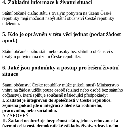
4. Základní informace k životní situaci
Státní občané cizího státu s trvalým pobytem na území České
republiky mají možnost nabýt státní občanství České republiky
udělením.
5. Kdo je oprávněn v této věci jednat (podat žádost
apod.)
Státní občané cizího státu nebo osoby bez státního občanství s
trvalým pobytem na území České republiky.
6. Jaké jsou podmínky a postup pro řešení životní
situace
Státní občanství České republiky může (nikoli musí) Ministerstvo
vnitra na žádost udělit pouze osobě (cizinci nebo osobě bez státního
občanství), která splňuje současně následující předpoklady:
I. Žadatel je integrován do společnosti v České republice,
zejména pokud jde o integraci z hlediska rodinného,
pracovního, nebo sociálního.
A ZÁROVEŇ
II. Žadatel neohrožuje bezpečnost státu, jeho svrchovanost a
územní celistvost, demokratické základy, životy, zdraví, nebo