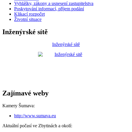
Vyhlášky, zákony a usnesení zastupitelstva
Poskytování informací, příjem podání
Klikací rozpočet
Životní situace
Inženýrské sítě
Inženýrské sítě
Zajímavé weby
Kamery Šumava:
http://www.sumava.eu
Aktuální počasí ve Zbytinách a okolí: