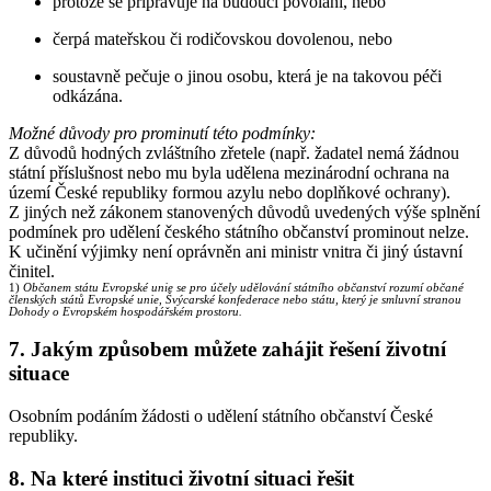
protože se připravuje na budoucí povolání, nebo
čerpá mateřskou či rodičovskou dovolenou, nebo
soustavně pečuje o jinou osobu, která je na takovou péči
odkázána.
Možné důvody pro prominutí této podmínky:
Z důvodů hodných zvláštního zřetele (např. žadatel nemá žádnou
státní příslušnost nebo mu byla udělena mezinárodní ochrana na
území České republiky formou azylu nebo doplňkové ochrany).
Z jiných než zákonem stanovených důvodů uvedených výše splnění
podmínek pro udělení českého státního občanství prominout nelze.
K učinění výjimky není oprávněn ani ministr vnitra či jiný ústavní
činitel.
1)
Občanem státu Evropské unie se pro účely udělování státního občanství rozumí občané
členských států Evropské unie, Švýcarské konfederace nebo státu, který je smluvní stranou
Dohody o Evropském hospodářském prostoru.
7. Jakým způsobem můžete zahájit řešení životní
situace
Osobním podáním žádosti o udělení státního občanství České
republiky.
8. Na které instituci životní situaci řešit