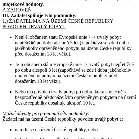
majetkové hodnoty.
A ZÁROVEŇ
III. Žadatel splňuje tyto podmínky:
1.)
ŽADATEL MÁ NA ÚZEMÍ ČESKÉ REPUBLIKY
POVOLEN TRVALÝ POBYT
Není-li občanem státu Evropské unie
1)
-> trvalý pobyt
nepřetržitě po dobu alespoň 5 let (započítává se zde i doba
jakéhokoliv oprávněného pobytu na území České republiky
před dosažením 18 let věku).
Je-li občanem státu Evropské unie -> trvalý pobyt nepřetržitě
po dobu alespoň 3 let (započítává se zde i doba jakéhokoliv
oprávněného pobytu na území České republiky před
dosažením 18 let věku).
Nebo má povolen trvalý pobyt po dobu, která společně s
bezprostředně předcházejícím oprávněným pobytem na území
České republiky dosahuje alespoň 10 let.
Možné důvody pro prominutí této podmínky:
Žadatel má na území České republiky povolen trvalý pobyt a:
narodil se na území České republiky, nebo