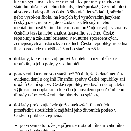
historických reáliích České republiky pro účely udělování
státního občanství nebo doklady, které prokáží, že v minulosti
absolvoval alespoň po dobu 3 školních let základní, střední
nebo vysokou školu, na kterých byl vyučovacím jazykem
český jazyk, nebo že jde o žadatele s tělesným nebo
mentálním postižením, které mu znemožňuje osvojit si znalost
českého jazyka nebo znalost ústavního systému České
republiky a základní orientaci v kulturně-společenských,
zeměpisných a historických reáliích České republiky, nejedná-
li se o žadatele mladšího 15 nebo staršího 65 let,
doklady, které prokazují pobyt žadatele na území České
republiky a jeho pobyty v zahraničí,
potvrzení, která nejsou starší než 30 dnů, že žadatel nemá v
evidenci daní u orgánů Finanční správy České republiky ani
orgánů Celní správy České republiky evidován nedoplatek s
výjimkou nedoplatku, u kterého je povoleno posečkání jeho
úhrady nebo rozložení jeho úhrady na splátky,
doklady prokazující zdroje žadatelových finančních
prostředků sloužících k zajištění jeho životních potřeb v
České republice, zejména:
potvrzení o tom, že je příjemcem starobního, invalidního
nebo jiného důchodu,