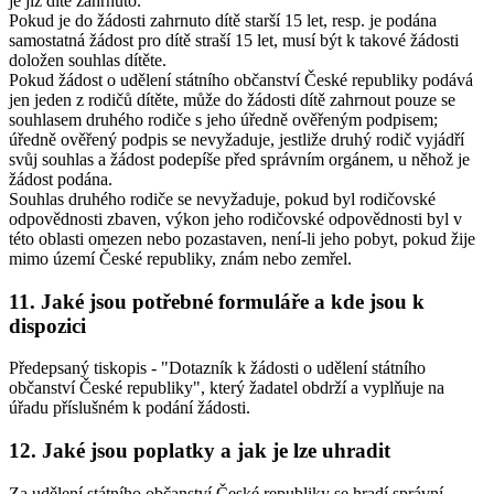
je již dítě zahrnuto.
Pokud je do žádosti zahrnuto dítě starší 15 let, resp. je podána
samostatná žádost pro dítě straší 15 let, musí být k takové žádosti
doložen souhlas dítěte.
Pokud žádost o udělení státního občanství České republiky podává
jen jeden z rodičů dítěte, může do žádosti dítě zahrnout pouze se
souhlasem druhého rodiče s jeho úředně ověřeným podpisem;
úředně ověřený podpis se nevyžaduje, jestliže druhý rodič vyjádří
svůj souhlas a žádost podepíše před správním orgánem, u něhož je
žádost podána.
Souhlas druhého rodiče se nevyžaduje, pokud byl rodičovské
odpovědnosti zbaven, výkon jeho rodičovské odpovědnosti byl v
této oblasti omezen nebo pozastaven, není-li jeho pobyt, pokud žije
mimo území České republiky, znám nebo zemřel.
11. Jaké jsou potřebné formuláře a kde jsou k
dispozici
Předepsaný tiskopis - "Dotazník k žádosti o udělení státního
občanství České republiky", který žadatel obdrží a vyplňuje na
úřadu příslušném k podání žádosti.
12. Jaké jsou poplatky a jak je lze uhradit
Za udělení státního občanství České republiky se hradí správní