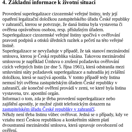
4. Základní informace k životní situaci
Provedení superlegalizace cizozemské veřejné listiny, tedy její
opatření legalizační doložkou zastupitelského úřadu České republiky
v zahraničí, kterou se potvrzuje, že daná listina byla vystavena či
ověřena oprávněnou osobou, resp. příslušným úřadem.
Superlegalizace cizozemské veřejné listiny spočívá v ověřování
pravosti podpisů a otisků úředních razítek a pečetí na této veřejné
listině.
Superlegalizace se nevyžaduje v případě, že tak stanoví mezinárodní
smlouva, kterou je Česká republika vázána. Takovou mezinárodní
smlouvou je například Úmluva o zrušení požadavku ověřování
cizích veřejných listin (ze dne 5. října 1961), která odstranila mezi
smluvními státy požadavek superlegalizace a nahradila jej zvláštní
doložkou, která se nazývá apostila. V tomto případě tedy listina
nemusí být ověřena zastupitelským úřadem České republiky v
zahraničí, ale konečné ověření provádí v zemi, ve které byla listina
vystavena, tzv. apostilní orgán.
Informaci o tom, zda je třeba provedení superlegalizace nebo
zajištění apostily, je možné zjistit telefonickým dotazem na
zastupitelském úřadu České republiky v zahraničí
.
Někdy není třeba listinu vůbec ověřovat. Jedná se o případy, kdy ve
vztahu mezi Českou republikou a konkrétním státem platí
dvoustranná mezinárodní smlouva, která upravuje osvobození od
ověření.