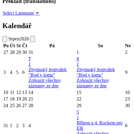
Překlad (translations)
Select Language
▼
Kalendář
Srpen
2026
Po
Út
St
Čt
Pá
So
Ne
27
28
29
30
31
1
2
7
8
1
1
Zbytinský festiválek
Zbytinský festiválek
3
4
5
6
9
"Bod v lomu"
"Bod v lomu"
Zobrazit všechny
Zobrazit všechny
záznamy ze dne
záznamy ze dne
10
11
12
13
14
15
16
17
18
19
20
21
22
23
24
25
26
27
28
29
30
5
1
Během a 4. Rockem pro
31
1
2
3
4
6
Elli
Zobrazit všechny