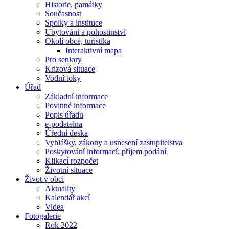
Historie, památky
Současnost
Spolky a instituce
Ubytování a pohostinství
Okolí obce, turistika
Interaktivní mapa
Pro seniory
Krizová situace
Vodní toky
Úřad
Základní informace
Povinné informace
Popis úřadu
e-podatelna
Úřední deska
Vyhlášky, zákony a usnesení zastupitelstva
Poskytování informací, příjem podání
Klikací rozpočet
Životní situace
Život v obci
Aktuality
Kalendář akcí
Videa
Fotogalerie
Rok 2022