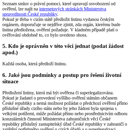
Seznam smluv o právní pomoci, které upravují osvobození od
ověření, lze najít na
internetových stránkách Ministerstva
spravedlnosti České republiky
.
Pokud je třeba v cizím státě předložit listinu vydanou českým
orgánem, doporučuje se nejdříve zjistit, zda orgán, kterému bude
listina předložena, ověření požaduje. V kladném případě platí o
ověřování obdobně to, co bylo uvedeno shora.
5. Kdo je oprávněn v této věci jednat (podat žádost
apod.)
Každá osoba, která předloží listinu.
6. Jaké jsou podmínky a postup pro řešení životní
situace
Předložení listiny, která má být ověřena či superlegalizována.
Pokud je žadatel o provedení vyššího ověření státním občanem
České republiky a nemá možnost požádat o předchozí ověření přímo
příslušné úřady cizího státu nebo by jeho žádost byla spojena s
velkými potížemi, může požádat přímo nebo prostřednictvím odboru
konzulárních činností Ministerstva zahraničních věcí České
republiky příslušný zastupitelský úřad České republiky v zahraničí o
zajištění potřebného ověření u cizích úřadů a o superlegalizaci