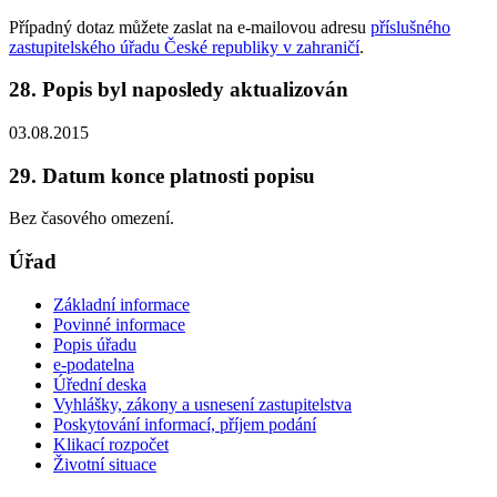
Případný dotaz můžete zaslat na e-mailovou adresu
příslušného
zastupitelského úřadu České republiky v zahraničí
.
28. Popis byl naposledy aktualizován
03.08.2015
29. Datum konce platnosti popisu
Bez časového omezení.
Úřad
Základní informace
Povinné informace
Popis úřadu
e-podatelna
Úřední deska
Vyhlášky, zákony a usnesení zastupitelstva
Poskytování informací, příjem podání
Klikací rozpočet
Životní situace