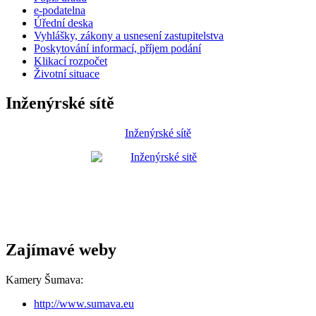
e-podatelna
Úřední deska
Vyhlášky, zákony a usnesení zastupitelstva
Poskytování informací, příjem podání
Klikací rozpočet
Životní situace
Inženýrské sítě
Inženýrské sítě
Zajímavé weby
Kamery Šumava:
http://www.sumava.eu