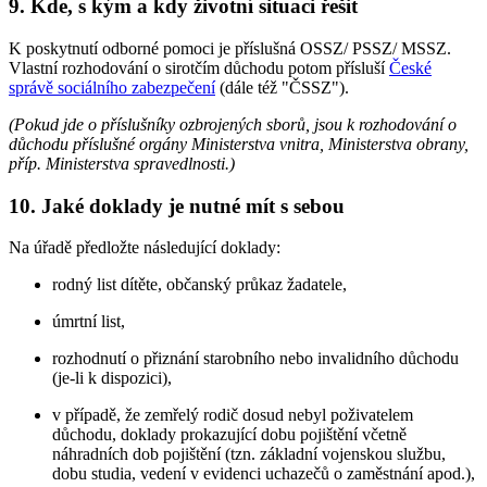
9. Kde, s kým a kdy životní situaci řešit
K poskytnutí odborné pomoci je příslušná OSSZ/ PSSZ/ MSSZ.
Vlastní rozhodování o sirotčím důchodu potom přísluší
České
správě sociálního zabezpečení
(dále též "ČSSZ").
(Pokud jde o příslušníky ozbrojených sborů, jsou k rozhodování o
důchodu příslušné orgány Ministerstva vnitra, Ministerstva obrany,
příp. Ministerstva spravedlnosti.)
10. Jaké doklady je nutné mít s sebou
Na úřadě předložte následující doklady:
rodný list dítěte, občanský průkaz žadatele,
úmrtní list,
rozhodnutí o přiznání starobního nebo invalidního důchodu
(je-li k dispozici),
v případě, že zemřelý rodič dosud nebyl poživatelem
důchodu, doklady prokazující dobu pojištění včetně
náhradních dob pojištění (tzn. základní vojenskou službu,
dobu studia, vedení v evidenci uchazečů o zaměstnání apod.),