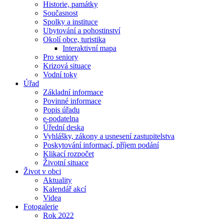
Historie, památky
Současnost
Spolky a instituce
Ubytování a pohostinství
Okolí obce, turistika
Interaktivní mapa
Pro seniory
Krizová situace
Vodní toky
Úřad
Základní informace
Povinné informace
Popis úřadu
e-podatelna
Úřední deska
Vyhlášky, zákony a usnesení zastupitelstva
Poskytování informací, příjem podání
Klikací rozpočet
Životní situace
Život v obci
Aktuality
Kalendář akcí
Videa
Fotogalerie
Rok 2022