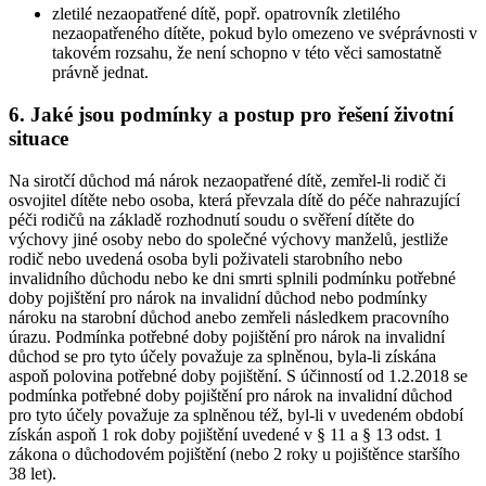
zletilé nezaopatřené dítě, popř. opatrovník zletilého
nezaopatřeného dítěte, pokud bylo omezeno ve svéprávnosti v
takovém rozsahu, že není schopno v této věci samostatně
právně jednat.
6. Jaké jsou podmínky a postup pro řešení životní
situace
Na sirotčí důchod má nárok nezaopatřené dítě, zemřel-li rodič či
osvojitel dítěte nebo osoba, která převzala dítě do péče nahrazující
péči rodičů na základě rozhodnutí soudu o svěření dítěte do
výchovy jiné osoby nebo do společné výchovy manželů, jestliže
rodič nebo uvedená osoba byli poživateli starobního nebo
invalidního důchodu nebo ke dni smrti splnili podmínku potřebné
doby pojištění pro nárok na invalidní důchod nebo podmínky
nároku na starobní důchod anebo zemřeli následkem pracovního
úrazu. Podmínka potřebné doby pojištění pro nárok na invalidní
důchod se pro tyto účely považuje za splněnou, byla-li získána
aspoň polovina potřebné doby pojištění. S účinností od 1.2.2018 se
podmínka potřebné doby pojištění pro nárok na invalidní důchod
pro tyto účely považuje za splněnou též, byl-li v uvedeném období
získán aspoň 1 rok doby pojištění uvedené v § 11 a § 13 odst. 1
zákona o důchodovém pojištění (nebo 2 roky u pojištěnce staršího
38 let).