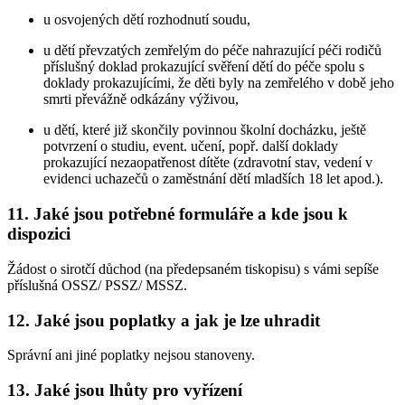
u osvojených dětí rozhodnutí soudu,
u dětí převzatých zemřelým do péče nahrazující péči rodičů
příslušný doklad prokazující svěření dětí do péče spolu s
doklady prokazujícími, že děti byly na zemřelého v době jeho
smrti převážně odkázány výživou,
u dětí, které již skončily povinnou školní docházku, ještě
potvrzení o studiu, event. učení, popř. další doklady
prokazující nezaopatřenost dítěte (zdravotní stav, vedení v
evidenci uchazečů o zaměstnání dětí mladších 18 let apod.).
11. Jaké jsou potřebné formuláře a kde jsou k
dispozici
Žádost o sirotčí důchod (na předepsaném tiskopisu) s vámi sepíše
příslušná OSSZ/ PSSZ/ MSSZ.
12. Jaké jsou poplatky a jak je lze uhradit
Správní ani jiné poplatky nejsou stanoveny.
13. Jaké jsou lhůty pro vyřízení