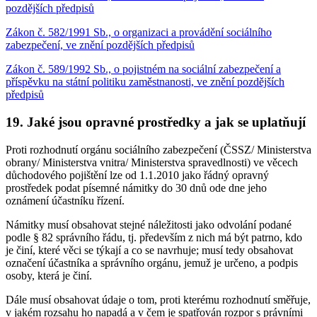
pozdějších předpisů
Zákon č. 582/1991 Sb., o organizaci a provádění sociálního
zabezpečení, ve znění pozdějších předpisů
Zákon č. 589/1992 Sb., o pojistném na sociální zabezpečení a
příspěvku na státní politiku zaměstnanosti, ve znění pozdějších
předpisů
19. Jaké jsou opravné prostředky a jak se uplatňují
Proti rozhodnutí orgánu sociálního zabezpečení (ČSSZ/ Ministerstva
obrany/ Ministerstva vnitra/ Ministerstva spravedlnosti) ve věcech
důchodového pojištění lze od 1.1.2010 jako řádný opravný
prostředek podat písemné námitky do 30 dnů ode dne jeho
oznámení účastníku řízení.
Námitky musí obsahovat stejné náležitosti jako odvolání podané
podle § 82 správního řádu, tj. především z nich má být patrno, kdo
je činí, které věci se týkají a co se navrhuje; musí tedy obsahovat
označení účastníka a správního orgánu, jemuž je určeno, a podpis
osoby, která je činí.
Dále musí obsahovat údaje o tom, proti kterému rozhodnutí směřuje,
v jakém rozsahu ho napadá a v čem je spatřován rozpor s právními