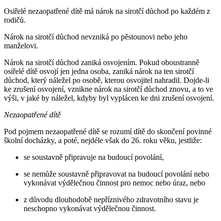
Osiřelé nezaopatřené dítě má nárok na sirotčí důchod po každém z
rodičů.
Nárok na sirotčí důchod nevzniká po pěstounovi nebo jeho
manželovi.
Nárok na sirotčí důchod zaniká osvojením. Pokud oboustranně
osiřelé dítě osvojí jen jedna osoba, zaniká nárok na ten sirotčí
důchod, který náležel po osobě, kterou osvojitel nahradil. Dojde-li
ke zrušení osvojení, vznikne nárok na sirotčí důchod znovu, a to ve
výši, v jaké by náležel, kdyby byl vyplácen ke dni zrušení osvojení.
Nezaopatřené dítě
Pod pojmem nezaopatřené dítě se rozumí dítě do skončení povinné
školní docházky, a poté, nejdéle však do 26. roku věku, jestliže:
se soustavně připravuje na budoucí povolání,
se nemůže soustavně připravovat na budoucí povolání nebo
vykonávat výdělečnou činnost pro nemoc nebo úraz, nebo
z důvodu dlouhodobě nepříznivého zdravotního stavu je
neschopno vykonávat výdělečnou činnost.