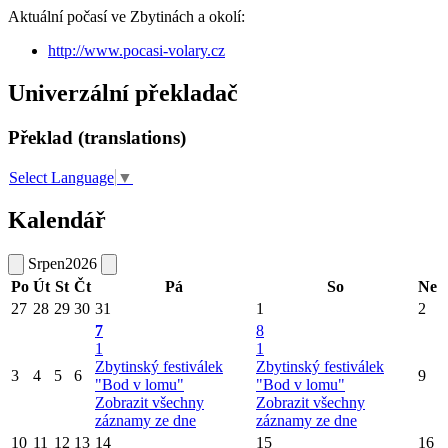
Aktuální počasí ve Zbytinách a okolí:
http://www.pocasi-volary.cz
Univerzální překladač
Překlad (translations)
Select Language
▼
Kalendář
Srpen
2026
Po
Út
St
Čt
Pá
So
Ne
27
28
29
30
31
1
2
7
8
1
1
Zbytinský festiválek
Zbytinský festiválek
3
4
5
6
9
"Bod v lomu"
"Bod v lomu"
Zobrazit všechny
Zobrazit všechny
záznamy ze dne
záznamy ze dne
10
11
12
13
14
15
16