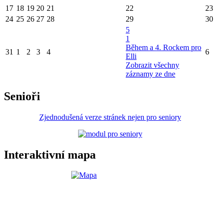
17
18
19
20
21
22
23
24
25
26
27
28
29
30
5
1
Během a 4. Rockem pro
31
1
2
3
4
6
Elli
Zobrazit všechny
záznamy ze dne
Senioři
Zjednodušená verze stránek nejen pro seniory
Interaktivní mapa