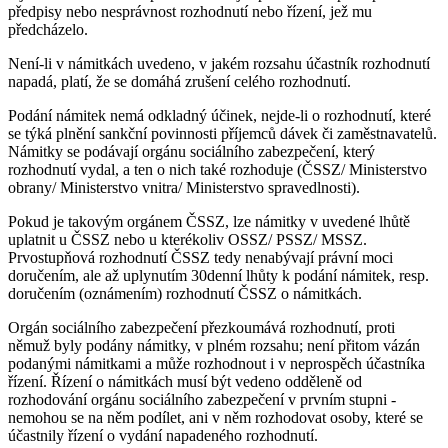
předpisy nebo nesprávnost rozhodnutí nebo řízení, jež mu
předcházelo.
Není-li v námitkách uvedeno, v jakém rozsahu účastník rozhodnutí
napadá, platí, že se domáhá zrušení celého rozhodnutí.
Podání námitek nemá odkladný účinek, nejde-li o rozhodnutí, které
se týká plnění sankční povinnosti příjemců dávek či zaměstnavatelů.
Námitky se podávají orgánu sociálního zabezpečení, který
rozhodnutí vydal, a ten o nich také rozhoduje (ČSSZ/ Ministerstvo
obrany/ Ministerstvo vnitra/ Ministerstvo spravedlnosti).
Pokud je takovým orgánem ČSSZ, lze námitky v uvedené lhůtě
uplatnit u ČSSZ nebo u kterékoliv OSSZ/ PSSZ/ MSSZ.
Prvostupňová rozhodnutí ČSSZ tedy nenabývají právní moci
doručením, ale až uplynutím 30denní lhůty k podání námitek, resp.
doručením (oznámením) rozhodnutí ČSSZ o námitkách.
Orgán sociálního zabezpečení přezkoumává rozhodnutí, proti
němuž byly podány námitky, v plném rozsahu; není přitom vázán
podanými námitkami a může rozhodnout i v neprospěch účastníka
řízení. Řízení o námitkách musí být vedeno odděleně od
rozhodování orgánu sociálního zabezpečení v prvním stupni -
nemohou se na něm podílet, ani v něm rozhodovat osoby, které se
účastnily řízení o vydání napadeného rozhodnutí.