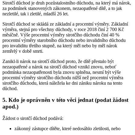
Sirotčí důchod je druh pozůstalostního důchodu, na který má nárok,
za podmínek stanovených zákonem, nezaopatřené dítě, a to jak
nezletilé, tak i zletilé, mladší 26 let.
Sirotčí důchod se skládá ze základní a procentní výměry. Základní
výměra, stejná pro všechny důchody, v roce 2018 činí 2 700 Kč
měsíčně. Výše procentní výměry sirotčího důchodu činí 40 %
procentní výměry starobního důchodu nebo invalidního důchodu
pro invaliditu třetího stupně, na který měl nebo by měl nárok
zemřelý v době smrti.
Zanikl-li nárok na sirotčí důchod proto, že dítě přestalo být
nezaopatřené a nárok na sirotčí důchod vznikl znovu, neboť
podmínka nezaopatřenosti byla znovu splněna, nesmí být výše
procentní výměry sirotčího důchodu nižší než procentní výměra
sirotčího důchodu, která náležela ke dni zániku nároku na tento
důchod.
5. Kdo je oprávněn v této věci jednat (podat žádost
apod.)
Žádost o sirotčí důchod podává:
zákonný zástupce dítěte, které nedosáhlo zletilosti, nebo