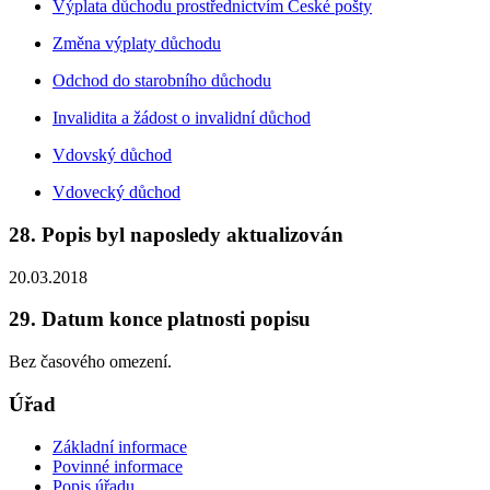
Výplata důchodu prostřednictvím České pošty
Změna výplaty důchodu
Odchod do starobního důchodu
Invalidita a žádost o invalidní důchod
Vdovský důchod
Vdovecký důchod
28. Popis byl naposledy aktualizován
20.03.2018
29. Datum konce platnosti popisu
Bez časového omezení.
Úřad
Základní informace
Povinné informace
Popis úřadu