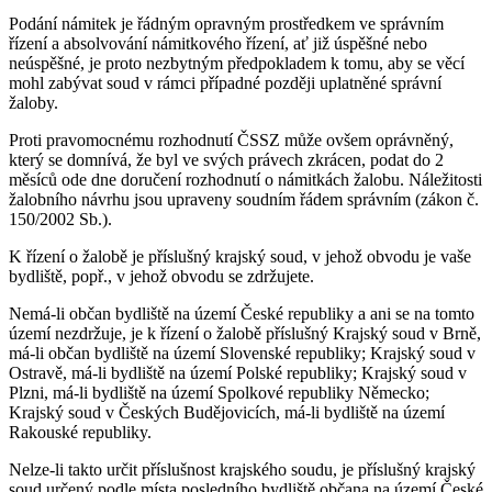
Podání námitek je řádným opravným prostředkem ve správním
řízení a absolvování námitkového řízení, ať již úspěšné nebo
neúspěšné, je proto nezbytným předpokladem k tomu, aby se věcí
mohl zabývat soud v rámci případné později uplatněné správní
žaloby.
Proti pravomocnému rozhodnutí ČSSZ může ovšem oprávněný,
který se domnívá, že byl ve svých právech zkrácen, podat do 2
měsíců ode dne doručení rozhodnutí o námitkách žalobu. Náležitosti
žalobního návrhu jsou upraveny soudním řádem správním (zákon č.
150/2002 Sb.).
K řízení o žalobě je příslušný krajský soud, v jehož obvodu je vaše
bydliště, popř., v jehož obvodu se zdržujete.
Nemá-li občan bydliště na území České republiky a ani se na tomto
území nezdržuje, je k řízení o žalobě příslušný Krajský soud v Brně,
má-li občan bydliště na území Slovenské republiky; Krajský soud v
Ostravě, má-li bydliště na území Polské republiky; Krajský soud v
Plzni, má-li bydliště na území Spolkové republiky Německo;
Krajský soud v Českých Budějovicích, má-li bydliště na území
Rakouské republiky.
Nelze-li takto určit příslušnost krajského soudu, je příslušný krajský
soud určený podle místa posledního bydliště občana na území České