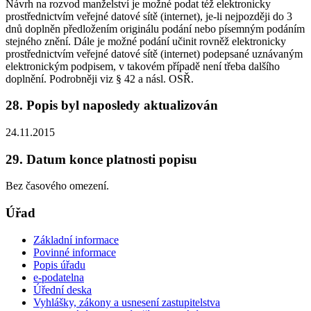
Návrh na rozvod manželství je možné podat též elektronicky
prostřednictvím veřejné datové sítě (internet), je-li nejpozději do 3
dnů doplněn předložením originálu podání nebo písemným podáním
stejného znění. Dále je možné podání učinit rovněž elektronicky
prostřednictvím veřejné datové sítě (internet) podepsané uznávaným
elektronickým podpisem, v takovém případě není třeba dalšího
doplnění. Podrobněji viz § 42 a násl. OSŘ.
28. Popis byl naposledy aktualizován
24.11.2015
29. Datum konce platnosti popisu
Bez časového omezení.
Úřad
Základní informace
Povinné informace
Popis úřadu
e-podatelna
Úřední deska
Vyhlášky, zákony a usnesení zastupitelstva