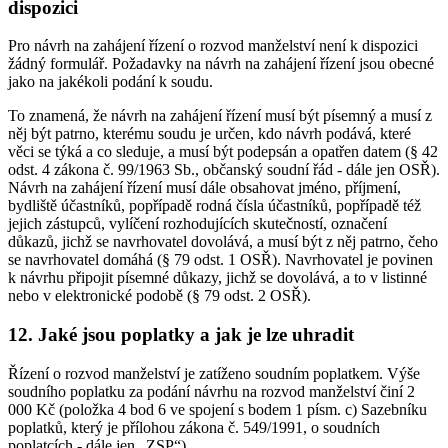
dispozici
Pro návrh na zahájení řízení o rozvod manželství není k dispozici
žádný formulář. Požadavky na návrh na zahájení řízení jsou obecné
jako na jakékoli podání k soudu.
To znamená, že návrh na zahájení řízení musí být písemný a musí z
něj být patrno, kterému soudu je určen, kdo návrh podává, které
věci se týká a co sleduje, a musí být podepsán a opatřen datem (§ 42
odst. 4 zákona č. 99/1963 Sb., občanský soudní řád - dále jen OSŘ).
Návrh na zahájení řízení musí dále obsahovat jméno, příjmení,
bydliště účastníků, popřípadě rodná čísla účastníků, popřípadě též
jejich zástupců, vylíčení rozhodujících skutečností, označení
důkazů, jichž se navrhovatel dovolává, a musí být z něj patrno, čeho
se navrhovatel domáhá (§ 79 odst. 1 OSŘ). Navrhovatel je povinen
k návrhu připojit písemné důkazy, jichž se dovolává, a to v listinné
nebo v elektronické podobě (§ 79 odst. 2 OSŘ).
12. Jaké jsou poplatky a jak je lze uhradit
Řízení o rozvod manželství je zatíženo soudním poplatkem. Výše
soudního poplatku za podání návrhu na rozvod manželství činí 2
000 Kč (položka 4 bod 6 ve spojení s bodem 1 písm. c) Sazebníku
poplatků, který je přílohou zákona č. 549/1991, o soudních
poplatcích - dále jen „ZSP“).