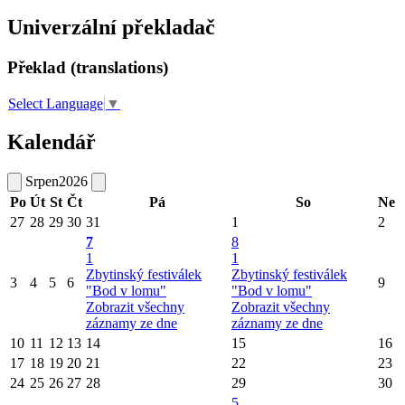
Univerzální překladač
Překlad (translations)
Select Language
▼
Kalendář
Srpen
2026
Po
Út
St
Čt
Pá
So
Ne
27
28
29
30
31
1
2
7
8
1
1
Zbytinský festiválek
Zbytinský festiválek
3
4
5
6
9
"Bod v lomu"
"Bod v lomu"
Zobrazit všechny
Zobrazit všechny
záznamy ze dne
záznamy ze dne
10
11
12
13
14
15
16
17
18
19
20
21
22
23
24
25
26
27
28
29
30
5