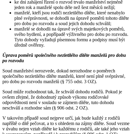
ke dni zahájení řízení o rozvod trvalo manželství nejméně
jeden rok a manželé spolu déle než šest měsíců nežijí;
manželé, kteří jsou rodiči nezletilého dítěte, které nenabylo
plné svéprávnosti, se dohodli na úpravě poměrů tohoto dítěte
pro dobu po rozvodu a soud jejich dohodu schválil;
manželé se dohodli na úpravě svých majetkových poměrů,
svého bydlení, a popřípadě výživného pro dobu po rozvodu.
Tyto dohody vyžadují písemnou formu a podpisy musí být
úředně ověřeny.
Úprava poměrů společného nezletilého dítěte manželů pro dobu
po rozvodu
Soud manželství nerozvede, dokud nerozhodne o poměrech
společného nezletilého dítěte manželů, které není plně svéprávné,
pro dobu po rozvodu manželů (§ 755 odst. 3 OZ).
Soud může rozhodnout tak, že schválí dohodu rodičů. Pokud je
ovšem zřejmé, že dohodnutý způsob výkonu rodičovské
odpovědnosti není v souladu se zájmem dítěte, tuto dohodu
neschválí a rozhodne sám (§ 906 odst. 2 OZ).
V takovém případě soud nejprve určí, jak bude každý z rodičů
napříště o dítě pečovat, a to s ohledem na zájmy dítěte. Soud vezme
v úvahu nejen vztah dítěte ke každému z rodičů, ale také jeho vztah