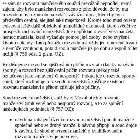
se sám na rozvratu manželského soužití převážně nepodílel, nemá
zájem, aby bylo manželství rozvedeno z toho důvodu, že by mu
rozvodem byla způsobena zvlášť závažná újma, která by byla
především osobní, ale jistě také majetková. Kromě toho musí ovšem
existovat ještě další objektivní mimořádné okolnosti, které svědčí ve
prospěch zachování manželství. Jde například o vyšší věk manžela,
nemoc manžela, která vyžaduje pomoc jiné osoby, nebo zvýšené
životní náklady. Tato překážka rozvodu má vždy jen omezené trvání
a nemůže vzniknout, pokud spolu manželé již po dobu alespoň tří let
nežijí (§ 755 odst. 2 písm. OZ).
Rozlišujeme rozvod se zjišťováním příčin rozvratu (laicky nazýván
sporný) a rozvod bez zjišťování příčin rozvratu (někdy také
označován jako smluvený či nesporný). Pokud jde o rozvod sporný,
soud, který rozhoduje o rozvodu manželství, zjišťuje existenci
rozvratu manželství a přitom zjišťuje jeho příčiny.
Soud rozvede manželství, aniž by zjišťoval příčiny rozvratu
manželství (smluvený nebo nesporný rozvod), a to za splnění
následujících podmínek (§ 757 OZ):
návrh na zahájení řízení o rozvod manželství podali manželé
společně nebo se druhý manžel k návrhu připojil a soud dojde
k závěru, že shodné tvrzení manželů o kvalifikovaném
rozvratu manželství je pravdivé;