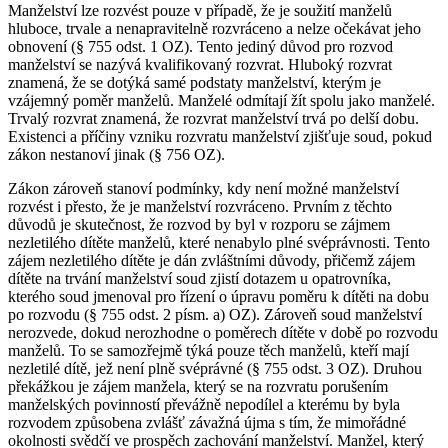
Manželství lze rozvést pouze v případě, že je soužití manželů
hluboce, trvale a nenapravitelně rozvráceno a nelze očekávat jeho
obnovení (§ 755 odst. 1 OZ). Tento jediný důvod pro rozvod
manželství se nazývá kvalifikovaný rozvrat. Hluboký rozvrat
znamená, že se dotýká samé podstaty manželství, kterým je
vzájemný poměr manželů. Manželé odmítají žít spolu jako manželé.
Trvalý rozvrat znamená, že rozvrat manželství trvá po delší dobu.
Existenci a příčiny vzniku rozvratu manželství zjišťuje soud, pokud
zákon nestanoví jinak (§ 756 OZ).
Zákon zároveň stanoví podmínky, kdy není možné manželství
rozvést i přesto, že je manželství rozvráceno. Prvním z těchto
důvodů je skutečnost, že rozvod by byl v rozporu se zájmem
nezletilého dítěte manželů, které nenabylo plné svéprávnosti. Tento
zájem nezletilého dítěte je dán zvláštními důvody, přičemž zájem
dítěte na trvání manželství soud zjistí dotazem u opatrovníka,
kterého soud jmenoval pro řízení o úpravu poměru k dítěti na dobu
po rozvodu (§ 755 odst. 2 písm. a) OZ). Zároveň soud manželství
nerozvede, dokud nerozhodne o poměrech dítěte v době po rozvodu
manželů. To se samozřejmě týká pouze těch manželů, kteří mají
nezletilé dítě, jež není plně svéprávné (§ 755 odst. 3 OZ). Druhou
překážkou je zájem manžela, který se na rozvratu porušením
manželských povinností převážně nepodílel a kterému by byla
rozvodem způsobena zvlášť závažná újma s tím, že mimořádné
okolnosti svědčí ve prospěch zachování manželství. Manžel, který