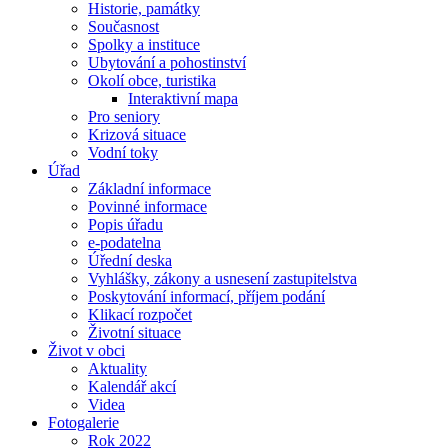
Historie, památky
Současnost
Spolky a instituce
Ubytování a pohostinství
Okolí obce, turistika
Interaktivní mapa
Pro seniory
Krizová situace
Vodní toky
Úřad
Základní informace
Povinné informace
Popis úřadu
e-podatelna
Úřední deska
Vyhlášky, zákony a usnesení zastupitelstva
Poskytování informací, příjem podání
Klikací rozpočet
Životní situace
Život v obci
Aktuality
Kalendář akcí
Videa
Fotogalerie
Rok 2022