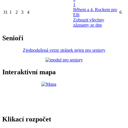
1
Během a 4. Rockem pro
31
1
2
3
4
6
Elli
Zobrazit všechny
záznamy ze dne
Senioři
Zjednodušená verze stránek nejen pro seniory
Interaktivní mapa
Klikací rozpočet