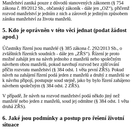
Manželství zaniká pouze z důvodů stanovených zákonem (§ 754
zákona č. 89/2012 Sb., občanský zákoník - dále jen „OZ“), přičemž
rozvod manželství je jedním z nich a zároveň je jediným způsobem
zániku manželství za života manželů.
5. Kdo je oprávněn v této věci jednat (podat žádost
apod.)
Účastníky řízení jsou manželé (§ 385 zákona č. 292/2013 Sb., o
zvláštních řízeních soudních - dále jen „ZŘS“). Řízení je proto
možné zahájit jen na návrh jednoho z manželů nebo společným
návrhem obou manželů, pokud navrhují rozvod bez zjišťování
příčin rozvratu manželství (§ 384 odst. 1 věta první ZŘS). Pokud
návrh na zahájení řízení podá jeden z manželů a druhý z manželů se
k návrhu připojí, postupuje soud stejně, jako by bylo řízení zahájeno
návrhem společným (§ 384 odst. 2 ZŘS).
V případě, že návrh na rozvod manželství podá někdo jiný než
manželé nebo jeden z manželů, soud jej odmítne (§ 384 odst. 1 věta
druhá ZŘS).
6. Jaké jsou podmínky a postup pro řešení životní
situace