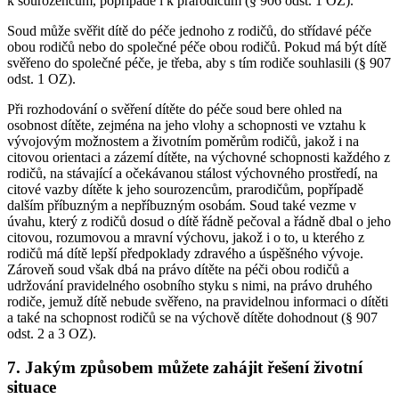
k sourozencům, popřípadě i k prarodičům (§ 906 odst. 1 OZ).
Soud může svěřit dítě do péče jednoho z rodičů, do střídavé péče
obou rodičů nebo do společné péče obou rodičů. Pokud má být dítě
svěřeno do společné péče, je třeba, aby s tím rodiče souhlasili (§ 907
odst. 1 OZ).
Při rozhodování o svěření dítěte do péče soud bere ohled na
osobnost dítěte, zejména na jeho vlohy a schopnosti ve vztahu k
vývojovým možnostem a životním poměrům rodičů, jakož i na
citovou orientaci a zázemí dítěte, na výchovné schopnosti každého z
rodičů, na stávající a očekávanou stálost výchovného prostředí, na
citové vazby dítěte k jeho sourozencům, prarodičům, popřípadě
dalším příbuzným a nepříbuzným osobám. Soud také vezme v
úvahu, který z rodičů dosud o dítě řádně pečoval a řádně dbal o jeho
citovou, rozumovou a mravní výchovu, jakož i o to, u kterého z
rodičů má dítě lepší předpoklady zdravého a úspěšného vývoje.
Zároveň soud však dbá na právo dítěte na péči obou rodičů a
udržování pravidelného osobního styku s nimi, na právo druhého
rodiče, jemuž dítě nebude svěřeno, na pravidelnou informaci o dítěti
a také na schopnost rodičů se na výchově dítěte dohodnout (§ 907
odst. 2 a 3 OZ).
7. Jakým způsobem můžete zahájit řešení životní
situace