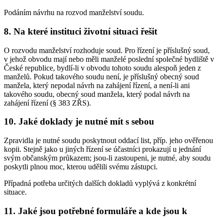
Podáním návrhu na rozvod manželství soudu.
8. Na které instituci životní situaci řešit
O rozvodu manželství rozhoduje soud. Pro řízení je příslušný soud,
v jehož obvodu mají nebo měli manželé poslední společné bydliště v
České republice, bydlí-li v obvodu tohoto soudu alespoň jeden z
manželů. Pokud takového soudu není, je příslušný obecný soud
manžela, který nepodal návrh na zahájení řízení, a není-li ani
takového soudu, obecný soud manžela, který podal návrh na
zahájení řízení (§ 383 ZŘS).
10. Jaké doklady je nutné mít s sebou
Zpravidla je nutné soudu poskytnout oddací list, příp. jeho ověřenou
kopii. Stejně jako u jiných řízení se účastníci prokazují u jednání
svým občanským průkazem; jsou-li zastoupeni, je nutné, aby soudu
poskytli plnou moc, kterou udělili svému zástupci.
Případná potřeba určitých dalších dokladů vyplývá z konkrétní
situace.
11. Jaké jsou potřebné formuláře a kde jsou k