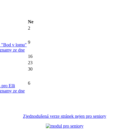
Ne
2
9
k "Bod v lomu"
áznamy ze dne
16
23
30
6
pro Elli
áznamy ze dne
Zjednodušená verze stránek nejen pro seniory