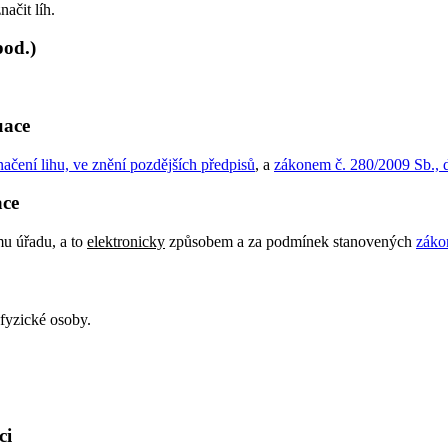
ačit líh.
pod.)
uace
čení lihu, ve znění pozdějších předpisů
, a
zákonem č. 280/2009 Sb., d
ace
mu úřadu, a to
elektronicky
způsobem a za podmínek stanovených
záko
fyzické osoby.
ci