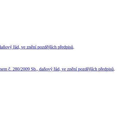
aňový řád, ve znění pozdějších předpisů
.
nem č. 280/2009 Sb., daňový řád, ve znění pozdějších předpisů
.