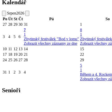
Kalendář
Srpen
2026
Po
Út
St
Čt
Pá
So
27
28
29
30
31
1
7
8
1
1
3
4
5
6
Zbytinský festiválek "Bod v lomu"
Zbytinský festivále
Zobrazit všechny záznamy ze dne
Zobrazit všechny z
10
11
12
13
14
15
17
18
19
20
21
22
24
25
26
27
28
29
5
1
31
1
2
3
4
Během a 4. Rockem 
Zobrazit všechny z
Senioři