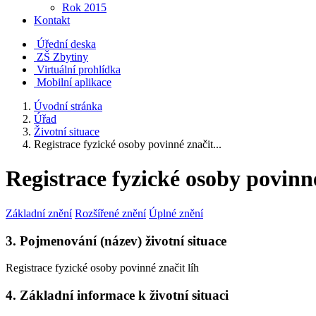
Rok 2015
Kontakt
Úřední deska
ZŠ Zbytiny
Virtuální prohlídka
Mobilní aplikace
Úvodní stránka
Úřad
Životní situace
Registrace fyzické osoby povinné značit...
Registrace fyzické osoby povinné
Základní znění
Rozšířené znění
Úplné znění
3. Pojmenování (název) životní situace
Registrace fyzické osoby povinné značit líh
4. Základní informace k životní situaci