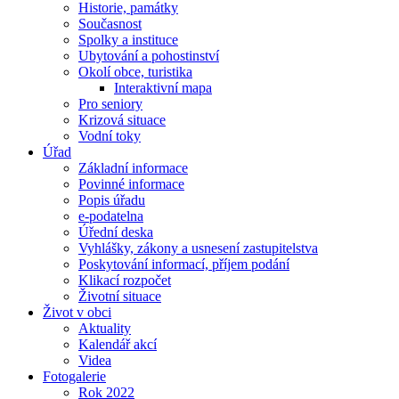
Historie, památky
Současnost
Spolky a instituce
Ubytování a pohostinství
Okolí obce, turistika
Interaktivní mapa
Pro seniory
Krizová situace
Vodní toky
Úřad
Základní informace
Povinné informace
Popis úřadu
e-podatelna
Úřední deska
Vyhlášky, zákony a usnesení zastupitelstva
Poskytování informací, příjem podání
Klikací rozpočet
Životní situace
Život v obci
Aktuality
Kalendář akcí
Videa
Fotogalerie
Rok 2022