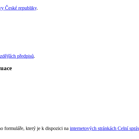
ávy České republiky
.
zdějších předpisů
.
ituace
ho formuláře, který je k dispozici na
internetových stránkách Celní sprá