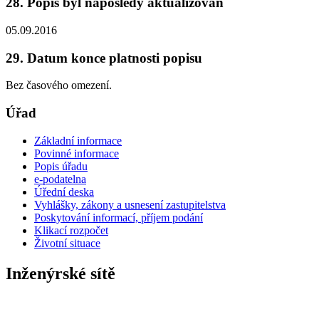
28. Popis byl naposledy aktualizován
05.09.2016
29. Datum konce platnosti popisu
Bez časového omezení.
Úřad
Základní informace
Povinné informace
Popis úřadu
e-podatelna
Úřední deska
Vyhlášky, zákony a usnesení zastupitelstva
Poskytování informací, příjem podání
Klikací rozpočet
Životní situace
Inženýrské sítě