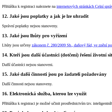
Přihlášku k registraci naleznete na
internetových stránkách Celní spr
12. Jaké jsou poplatky a jak je lze uhradit
Správní poplatky nejsou stanoveny.
13. Jaké jsou lhůty pro vyřízení
Lhůty jsou určeny
zákonem č. 280/2009 Sb., daňový řád, ve znění po
14. Kteří jsou další účastníci (dotčení) řešení životní s
Další účastníci nejsou stanoveni.
15. Jaké další činnosti jsou po žadateli požadovány
Další činnosti nejsou stanoveny.
16. Elektronická služba, kterou lze využít
Přihlášku k registraci je možné učinit prostřednictvím tzv. inteligentní