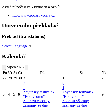
Aktuální počasí ve Zbytinách a okolí:
http://www.pocasi-volary.cz
Univerzální překladač
Překlad (translations)
Select Language
▼
Kalendář
Srpen
2026
Po
Út
St
Čt
Pá
So
Ne
27
28
29
30
31
1
2
7
8
1
1
Zbytinský festiválek
Zbytinský festiválek
3
4
5
6
9
"Bod v lomu"
"Bod v lomu"
Zobrazit všechny
Zobrazit všechny
záznamy ze dne
záznamy ze dne