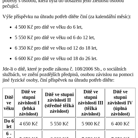
potřeby s osobou, která byla do dosažení jeho zletilosti osobou
pečující.
Výše příspěvku na úhradu potřeb dítěte činí (za kalendářní měsíc):
4 500 Kč pro dítě ve věku do 6 let,
5 550 Kč pro dítě ve věku od 6 do 12 let,
6 350 Kč pro dítě ve věku od 12 do 18 let,
6 600 Kč pro dítě ve věku od 18 do 26 let.
Jde-li o dítě, které je podle zákona č. 108/2006 Sb., o sociálních
službách, ve znění pozdějších předpisů, osobou závislou na pomoci
jiné fyzické osoby, činí příspěvek na úhradu potřeb dítěte:
Dítě ve
Dítě ve
Dítě ve
Dítě ve stupni
Dítě
stupni
stupni
stupni
závislosti II
ve
závislosti I
závislosti III
závislosti IV
(středně těžká
věku
(lehká
(těžká
(úplná
závislost)
závislost)
závislost)
závislost)
Do 6
4 650 Kč
5 550 Kč
5 900 Kč
6 400 Kč
let
6 -