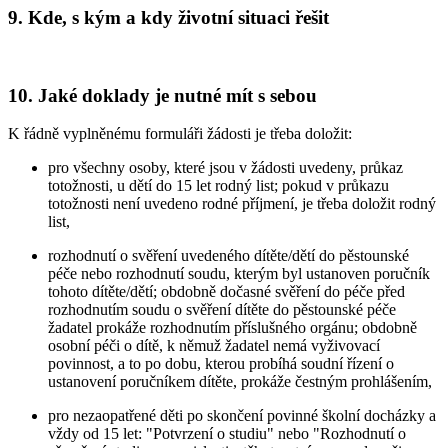
9. Kde, s kým a kdy životní situaci řešit
10. Jaké doklady je nutné mít s sebou
K řádně vyplněnému formuláři žádosti je třeba doložit:
pro všechny osoby, které jsou v žádosti uvedeny, průkaz
totožnosti, u dětí do 15 let rodný list; pokud v průkazu
totožnosti není uvedeno rodné příjmení, je třeba doložit rodný
list,
rozhodnutí o svěření uvedeného dítěte/dětí do pěstounské
péče nebo rozhodnutí soudu, kterým byl ustanoven poručník
tohoto dítěte/dětí; obdobně dočasné svěření do péče před
rozhodnutím soudu o svěření dítěte do pěstounské péče
žadatel prokáže rozhodnutím příslušného orgánu; obdobně
osobní péči o dítě, k němuž žadatel nemá vyživovací
povinnost, a to po dobu, kterou probíhá soudní řízení o
ustanovení poručníkem dítěte, prokáže čestným prohlášením,
pro nezaopatřené děti po skončení povinné školní docházky a
vždy od 15 let: "Potvrzení o studiu" nebo "Rozhodnutí o