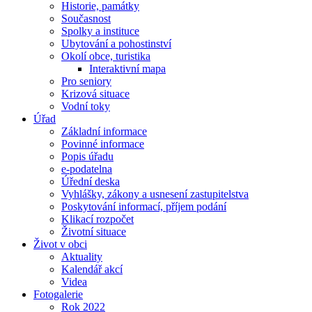
Historie, památky
Současnost
Spolky a instituce
Ubytování a pohostinství
Okolí obce, turistika
Interaktivní mapa
Pro seniory
Krizová situace
Vodní toky
Úřad
Základní informace
Povinné informace
Popis úřadu
e-podatelna
Úřední deska
Vyhlášky, zákony a usnesení zastupitelstva
Poskytování informací, příjem podání
Klikací rozpočet
Životní situace
Život v obci
Aktuality
Kalendář akcí
Videa
Fotogalerie
Rok 2022