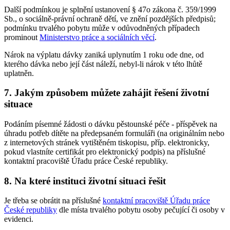
Další podmínkou je splnění ustanovení § 47o zákona č. 359/1999
Sb., o sociálně-právní ochraně dětí, ve znění pozdějších předpisů;
podmínku trvalého pobytu může v odůvodněných případech
prominout
Ministerstvo práce a sociálních věcí
.
Nárok na výplatu dávky zaniká uplynutím 1 roku ode dne, od
kterého dávka nebo její část náleží, nebyl-li nárok v této lhůtě
uplatněn.
7. Jakým způsobem můžete zahájit řešení životní
situace
Podáním písemné žádosti o dávku pěstounské péče - příspěvek na
úhradu potřeb dítěte na předepsaném formuláři (na originálním nebo
z internetových stránek vytištěném tiskopisu, příp. elektronicky,
pokud vlastníte certifikát pro elektronický podpis) na příslušné
kontaktní pracoviště Úřadu práce České republiky.
8. Na které instituci životní situaci řešit
Je třeba se obrátit na příslušné
kontaktní pracoviště Úřadu práce
České republiky
dle místa trvalého pobytu osoby pečující či osoby v
evidenci.