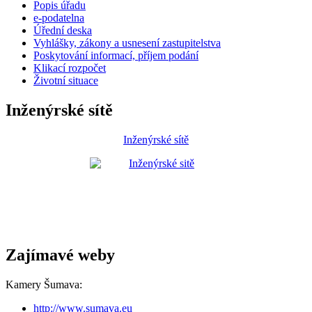
Popis úřadu
e-podatelna
Úřední deska
Vyhlášky, zákony a usnesení zastupitelstva
Poskytování informací, příjem podání
Klikací rozpočet
Životní situace
Inženýrské sítě
Inženýrské sítě
Zajímavé weby
Kamery Šumava:
http://www.sumava.eu