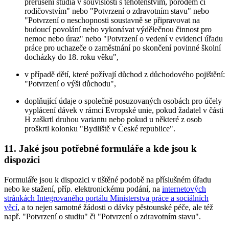
přerušení studia v souvislosti s těhotenstvím, porodem či
rodičovstvím" nebo "Potvrzení o zdravotním stavu" nebo
"Potvrzení o neschopnosti soustavně se připravovat na
budoucí povolání nebo vykonávat výdělečnou činnost pro
nemoc nebo úraz" nebo "Potvrzení o vedení v evidenci úřadu
práce pro uchazeče o zaměstnání po skončení povinné školní
docházky do 18. roku věku",
v případě dětí, které požívají důchod z důchodového pojištění:
"Potvrzení o výši důchodu",
doplňující údaje o společně posuzovaných osobách pro účely
vyplácení dávek v rámci Evropské unie, pokud žadatel v části
H zaškrtl druhou variantu nebo pokud u některé z osob
proškrtl kolonku "Bydliště v České republice".
11. Jaké jsou potřebné formuláře a kde jsou k
dispozici
Formuláře jsou k dispozici v tištěné podobě na příslušném úřadu
nebo ke stažení, příp. elektronickému podání, na
internetových
stránkách Integrovaného portálu Ministerstva práce a sociálních
věcí
, a to nejen samotné žádosti o dávky pěstounské péče, ale též
např. "Potvrzení o studiu" či "Potvrzení o zdravotním stavu".