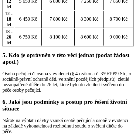
12
5 650 Kč
6 800 Kč
7 250 Kč
7 850 Kč
let
12 -
18
6 450 Kč
7 800 Kč
8 300 Kč
8 700 Kč
let
18 -
26
6 750 Kč
8 100 Kč
8 600 Kč
9 000 Kč
let
5. Kdo je oprávněn v této věci jednat (podat žádost
apod.)
Osoba pečující či osoba v evidenci (§ 4a zákona č. 359/1999 Sb., o
sociálně-právní ochraně dětí, ve znění pozdějších předpisů), zletilé
nezaopatřené dítěte do 26 let, které bylo do zletilosti svěřeno do
péče osoby pečující.
6. Jaké jsou podmínky a postup pro řešení životní
situace
Nárok na výplatu dávky vzniká osobě pečující a osobě v evidenci
na základě vykonatelnosti rozhodnutí soudu o svěření dítěte do
péče.