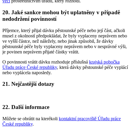
věcí
prostřednictvím úřadu, který rozhodl.
20. Jaké sankce mohou být uplatněny v případě
nedodržení povinností
Příjemce, který přijal dávku pěstounské péče nebo její část, ačkoli
musel z okolností předpokládat, že byly vyplaceny neprávem nebo
ve vyšší částce, než náležely, nebo jinak způsobil, že dávky
pěstounské péče byly vyplaceny neprávem nebo v nesprávné výši,
je povinen neprávem přijaté částky vrátit.
O povinnosti vrátit dávku rozhoduje příslušná
krajská pobočka
Úřadu práce České republiky
, která dávky pěstounské péče vyplácí
nebo vyplácela naposledy.
21. Nejčastější dotazy
22. Další informace
Můžete se obrátit na kterékoli
kontaktní pracoviště Úřadu práce
České republiky
.