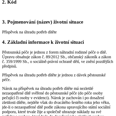
2. Kód
3. Pojmenování (název) životní situace
Příspěvek na úhradu potřeb dítěte
4. Základní informace k životní situaci
Pěstounská péče je jednou z forem náhradní rodinné péče o dítě.
Úpravu obsahuje zákon č. 89/2012 Sb., občanský zákoník a zákon
č. 359/1999 Sb., o sociálně-právní ochraně dětí, ve znění pozdějších
předpisů.
Příspěvek na úhradu potřeb dítěte je jednou z dávek pěstounské
péče.
Nárok na příspěvek na úhradu potřeb dítěte má nezletilé
nezaopatřené dítě svěřené do pěstounské péče (do péče osoby
pečující či osoby v evidenci). Nárok je zachován i po dosažení
zletilosti dítěte, nejdéle však do dvacátého šestého roku jeho věku,
jde-li o nezaopatřené dítě podle zákona upravujícího státní sociální
podporu, které trvale žije a společně uhrazuje náklady na své