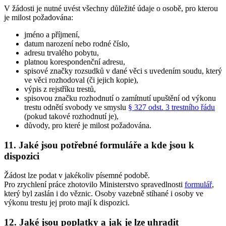
V žádosti je nutné uvést všechny důležité údaje o osobě, pro kterou
je milost požadována:
jméno a příjmení,
datum narození nebo rodné číslo,
adresu trvalého pobytu,
platnou korespondenční adresu,
spisové značky rozsudků v dané věci s uvedením soudu, který
ve věci rozhodoval (či jejich kopie),
výpis z rejstříku trestů,
spisovou značku rozhodnutí o zamítnutí upuštění od výkonu
trestu odnětí svobody ve smyslu
§ 327 odst. 3 trestního řádu
(pokud takové rozhodnutí je),
důvody, pro které je milost požadována.
11. Jaké jsou potřebné formuláře a kde jsou k
dispozici
Žádost lze podat v jakékoliv písemné podobě.
Pro zrychlení práce zhotovilo Ministerstvo spravedlnosti
formulář
,
který byl zaslán i do věznic. Osoby vazebně stíhané i osoby ve
výkonu trestu jej proto mají k dispozici.
12. Jaké jsou poplatky a jak je lze uhradit