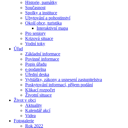
Historie, památky
Současnost
Spolky a instituce
Ubytování a pohostinství
Okolí obce, turistika
Interaktivní mapa
Pro seniory
Krizová situace
Vodní toky
Úřad
Základní informace
Povinné informace
Popis úřadu
e-podatelna
Úřední deska
Vyhlášky, zákony a usnesení zastupitelstva
Poskytování informací, příjem podání
Klikací rozpočet
Životní situace
Život v obci
Aktuality
Kalendář akcí
Videa
Fotogalerie
Rok 2022