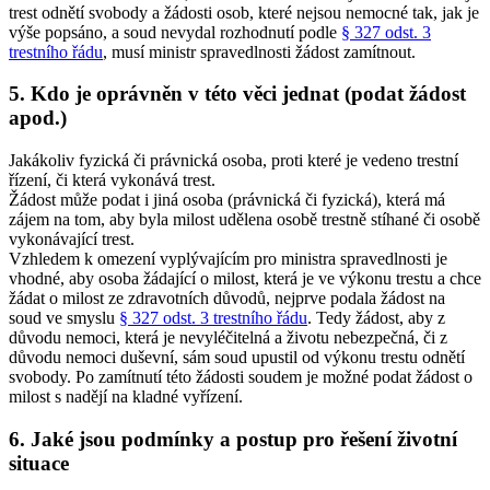
trest odnětí svobody a žádosti osob, které nejsou nemocné tak, jak je
výše popsáno, a soud nevydal rozhodnutí podle
§ 327 odst. 3
trestního řádu
, musí ministr spravedlnosti žádost zamítnout.
5. Kdo je oprávněn v této věci jednat (podat žádost
apod.)
Jakákoliv fyzická či právnická osoba, proti které je vedeno trestní
řízení, či která vykonává trest.
Žádost může podat i jiná osoba (právnická či fyzická), která má
zájem na tom, aby byla milost udělena osobě trestně stíhané či osobě
vykonávající trest.
Vzhledem k omezení vyplývajícím pro ministra spravedlnosti je
vhodné, aby osoba žádající o milost, která je ve výkonu trestu a chce
žádat o milost ze zdravotních důvodů, nejprve podala žádost na
soud ve smyslu
§ 327 odst. 3 trestního řádu
. Tedy žádost, aby z
důvodu nemoci, která je nevyléčitelná a životu nebezpečná, či z
důvodu nemoci duševní, sám soud upustil od výkonu trestu odnětí
svobody. Po zamítnutí této žádosti soudem je možné podat žádost o
milost s nadějí na kladné vyřízení.
6. Jaké jsou podmínky a postup pro řešení životní
situace