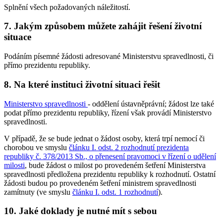
Splnění všech požadovaných náležitostí.
7. Jakým způsobem můžete zahájit řešení životní
situace
Podáním písemné žádosti adresované Ministerstvu spravedlnosti, či
přímo prezidentu republiky.
8. Na které instituci životní situaci řešit
Ministerstvo spravedlnosti
- oddělení ústavněprávní; žádost lze také
podat přímo prezidentu republiky, řízení však provádí Ministerstvo
spravedlnosti.
V případě, že se bude jednat o žádost osoby, která trpí nemocí či
chorobou ve smyslu
článku I. odst. 2 rozhodnutí prezidenta
republiky č. 378/2013 Sb., o přenesení pravomoci v řízení o udělení
milosti
, bude žádost o milost po provedeném šetření Ministerstva
spravedlnosti předložena prezidentu republiky k rozhodnutí. Ostatní
žádosti budou po provedeném šetření ministrem spravedlnosti
zamítnuty (ve smyslu
článku I. odst. 1 rozhodnutí
).
10. Jaké doklady je nutné mít s sebou