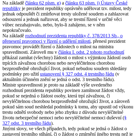
Na základě
článku 62 písm. g)
a
článku 63 písm. j) Ústavy České
republiky
je prezident republiky oprávněn udělovat tzv. milost, tedy
jednak odpouštět či zmírňovat tresty uložené soudem a zahlazovat
odsouzení a jednak nařizovat, aby se trestní řízení v určité věci
vůbec nezahajovalo, nebo, bylo-li zahájeno, se v něm
nepokračovalo.
Na základě
rozhodnutí prezidenta republiky č. 378/2013 Sb., o
přenesení pravomoci v řízení o udělení milosti
, přenesl prezident
pravomoc provádět řízení o žádostech o milost na ministra
spravedlnosti. Zároveň mu v
článku I. odst. 2 tohoto rozhodnutí
přikázal zamítat (všechny) žádosti o milost s výjimkou žádostí osob
trpících závažnou chorobou nebo nevyléčitelnou chorobou
bezprostředně ohrožující život, pokud nebudou soudem shledány
podmínky pro užití
ustanovení § 327 odst. 4 trestního řádu
(v
aktuálním účinném znění se jedná o odst. 3 trestního řádu).
Ministr spravedlnosti je proto na základě výše uvedeného
rozhodnutí prezidenta republiky povinen zamítnout žádost vždy,
pokud se nejedná o žádost osoby, která trpí závažnou, či
nevyléčitelnou chorobou bezprostředně ohrožující život, a zároveň
pokud sám soud neshledal podmínky k tomu, aby upustil od výkonu
trestu odnětí svobody nebo jeho zbytku z důvodu nevyléčitelné
životu nebezpečné nemoci nebo nevyléčitelné nemoci duševní (
§
327 odst. 3 trestního řádu
).
Jinými slovy, ve všech případech, tedy pokud se jedná o žádost o
zastavení trestního stíhání, či o žádost o zmírnění jiného trestu než je