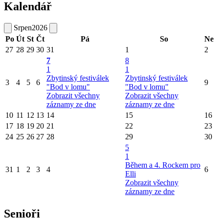
Kalendář
Srpen
2026
Po
Út
St
Čt
Pá
So
Ne
27
28
29
30
31
1
2
7
8
1
1
Zbytinský festiválek
Zbytinský festiválek
3
4
5
6
9
"Bod v lomu"
"Bod v lomu"
Zobrazit všechny
Zobrazit všechny
záznamy ze dne
záznamy ze dne
10
11
12
13
14
15
16
17
18
19
20
21
22
23
24
25
26
27
28
29
30
5
1
Během a 4. Rockem pro
31
1
2
3
4
6
Elli
Zobrazit všechny
záznamy ze dne
Senioři