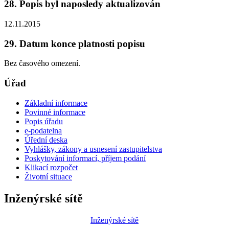
28. Popis byl naposledy aktualizován
12.11.2015
29. Datum konce platnosti popisu
Bez časového omezení.
Úřad
Základní informace
Povinné informace
Popis úřadu
e-podatelna
Úřední deska
Vyhlášky, zákony a usnesení zastupitelstva
Poskytování informací, příjem podání
Klikací rozpočet
Životní situace
Inženýrské sítě
Inženýrské sítě