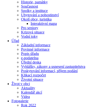
Historie, památky
Současnost
Spolky a instituce
Ubytování a pohostinství
Okolí obce, turistika
Interaktivní mapa
Pro seniory
Krizová situace
Vodní toky
Úřad
Základní informace
Povinné informace
Popis úřadu
e-podatelna
Úřední deska
Vyhlášky, zákony a usnesení zastupitelstva
Poskytování informací, příjem podání
Klikací rozpočet
Životní situace
Život v obci
Aktuality
Kalendář akcí
Videa
Fotogalerie
Rok 2022