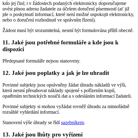
kdo jej činí; i v žádostech podaných elektronicky doporučujeme
uvést plnou adresu žadatele za účelem doručení písemností (ať již
jde o poskytnutí informací, které není možné uspokojit elektronicky,
nebo o doručení rozhodnutí ve správním řízení).
Žádost musí být srozumitelná, nesmí být formulována příliš obecně.
11. Jaké jsou potřebné formuláře a kde jsou k
dispozici
Předepsané formuláře nejsou stanoveny.
12. Jaké jsou poplatky a jak je lze uhradit
Povinné subjekty jsou oprávněny žádat úhradu nákladů ve výši,
která nesmí přesahovat náklady spojené s pořízením kopií,
opatřením technických nosičů dat a s odesláním informací žadateli.
Povinné subjekty si mohou vyžádat rovněž úhradu za mimořádně
rozsáhlé vyhledání informací.
Stanovení výše úhrady se řídí
sazebníkem
.
13. Jaké jsou lhůty pro vyřízení