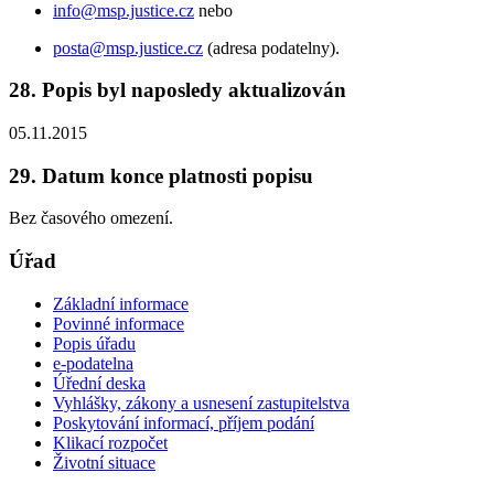
info@msp.justice.cz
nebo
posta@msp.justice.cz
(adresa podatelny).
28. Popis byl naposledy aktualizován
05.11.2015
29. Datum konce platnosti popisu
Bez časového omezení.
Úřad
Základní informace
Povinné informace
Popis úřadu
e-podatelna
Úřední deska
Vyhlášky, zákony a usnesení zastupitelstva
Poskytování informací, příjem podání
Klikací rozpočet
Životní situace