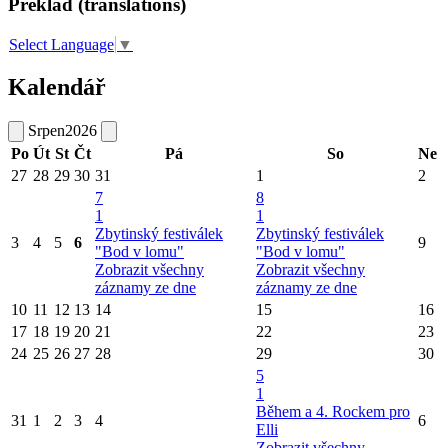
Překlad (translations)
Select Language
▼
Kalendář
Srpen
2026
Po
Út
St
Čt
Pá
So
Ne
27
28
29
30
31
1
2
7
8
1
1
Zbytinský festiválek
Zbytinský festiválek
3
4
5
6
9
"Bod v lomu"
"Bod v lomu"
Zobrazit všechny
Zobrazit všechny
záznamy ze dne
záznamy ze dne
10
11
12
13
14
15
16
17
18
19
20
21
22
23
24
25
26
27
28
29
30
5
1
Během a 4. Rockem pro
31
1
2
3
4
6
Elli
Zobrazit všechny