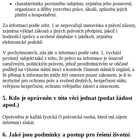
charakteristiky povinného subjektu, zejména jeho postavení,
organizace a dělby (rozvrhu) práce, úkolů, způsobu jejich
plnění a hospodaření.
Za informaci podle odst. 1 se nepovažují stanoviska a právní názory,
zejména výklad zákonů a jiných právních předpisů, jakož i
hodnotící zprávy a ucelené databáze v jakékoli, zejména
elektronické podobě.
V pochybnostech, zda jde o informaci podle odst. 1, vychází
povinný subjekt také z toho, že právo na informace je ústavně
zaručeným, politickým právem, jehož prostřednictvím se občané
podílejí na výkonu státní moci a kontrole činnosti státních orgánů, a
že přístup k informacím může být omezen pouze zákonem, je-li to
nezbytné pro ochranu práv a svobod druhých, bezpečnost státu,
veřejnou bezpečnost, ochranu veřejného zdraví a mravnosti.
5. Kdo je oprávněn v této věci jednat (podat žádost
apod.)
Oprávněna je každá fyzická či právnická osoba, která má zájem
informaci získat.
6. Jaké jsou podmínky a postup pro řešení životní