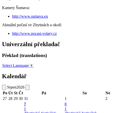
Kamery Šumava:
http://www.sumava.eu
Aktuální počasí ve Zbytinách a okolí:
http://www.pocasi-volary.cz
Univerzální překladač
Překlad (translations)
Select Language
▼
Kalendář
Srpen
2026
Po
Út
St
Čt
Pá
So
Ne
27
28
29
30
31
1
2
7
8
1
1