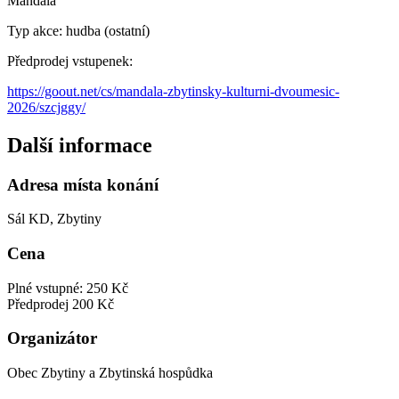
Mandala
Typ akce: hudba (ostatní)
Předprodej vstupenek:
https://goout.net/cs/mandala-zbytinsky-kulturni-dvoumesic-
2026/szcjggy/
Další informace
Adresa místa konání
Sál KD, Zbytiny
Cena
Plné vstupné: 250 Kč
Předprodej 200 Kč
Organizátor
Obec Zbytiny a Zbytinská hospůdka