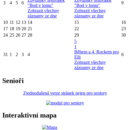
Zbytinský festiválek
Zbytinský festiválek
3
4
5
6
9
"Bod v lomu"
"Bod v lomu"
Zobrazit všechny
Zobrazit všechny
záznamy ze dne
záznamy ze dne
10
11
12
13
14
15
16
17
18
19
20
21
22
23
24
25
26
27
28
29
30
5
1
Během a 4. Rockem pro
31
1
2
3
4
6
Elli
Zobrazit všechny
záznamy ze dne
Senioři
Zjednodušená verze stránek nejen pro seniory
Interaktivní mapa