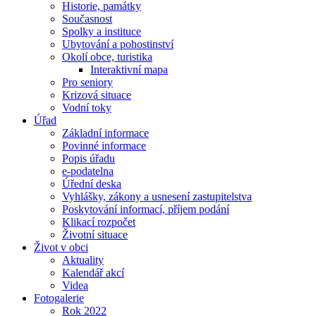
Historie, památky
Současnost
Spolky a instituce
Ubytování a pohostinství
Okolí obce, turistika
Interaktivní mapa
Pro seniory
Krizová situace
Vodní toky
Úřad
Základní informace
Povinné informace
Popis úřadu
e-podatelna
Úřední deska
Vyhlášky, zákony a usnesení zastupitelstva
Poskytování informací, příjem podání
Klikací rozpočet
Životní situace
Život v obci
Aktuality
Kalendář akcí
Videa
Fotogalerie
Rok 2022