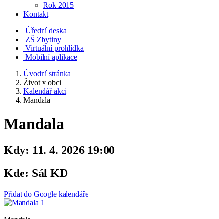
Rok 2015
Kontakt
Úřední deska
ZŠ Zbytiny
Virtuální prohlídka
Mobilní aplikace
Úvodní stránka
Život v obci
Kalendář akcí
Mandala
Mandala
Kdy:
11. 4. 2026 19:00
Kde:
Sál KD
Přidat do Google kalendáře