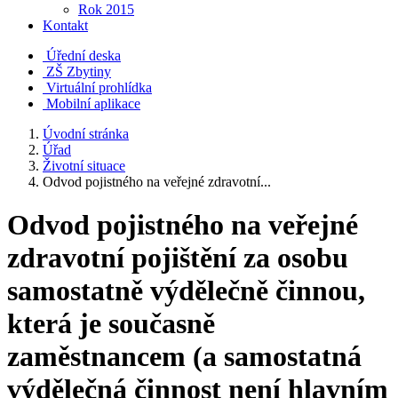
Rok 2015
Kontakt
Úřední deska
ZŠ Zbytiny
Virtuální prohlídka
Mobilní aplikace
Úvodní stránka
Úřad
Životní situace
Odvod pojistného na veřejné zdravotní...
Odvod pojistného na veřejné
zdravotní pojištění za osobu
samostatně výdělečně činnou,
která je současně
zaměstnancem (a samostatná
výdělečná činnost není hlavním