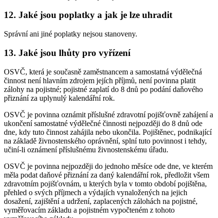
12. Jaké jsou poplatky a jak je lze uhradit
Správní ani jiné poplatky nejsou stanoveny.
13. Jaké jsou lhůty pro vyřízení
OSVČ, která je současně zaměstnancem a samostatná výdělečná
činnost není hlavním zdrojem jejích příjmů, není povinna platit
zálohy na pojistné; pojistné zaplatí do 8 dnů po podání daňového
přiznání za uplynulý kalendářní rok.
OSVČ je povinna oznámit příslušné zdravotní pojišťovně zahájení a
ukončení samostatné výdělečné činnosti nejpozději do 8 dnů ode
dne, kdy tuto činnost zahájila nebo ukončila. Pojištěnec, podnikající
na základě živnostenského oprávnění, splní tuto povinnost i tehdy,
učiní-li oznámení příslušnému živnostenskému úřadu.
OSVČ je povinna nejpozději do jednoho měsíce ode dne, ve kterém
měla podat daňové přiznání za daný kalendářní rok, předložit všem
zdravotním pojišťovnám, u kterých byla v tomto období pojištěna,
přehled o svých příjmech a výdajích vynaložených na jejich
dosažení, zajištění a udržení, zaplacených zálohách na pojistné,
vyměřovacím základu a pojistném vypočteném z tohoto