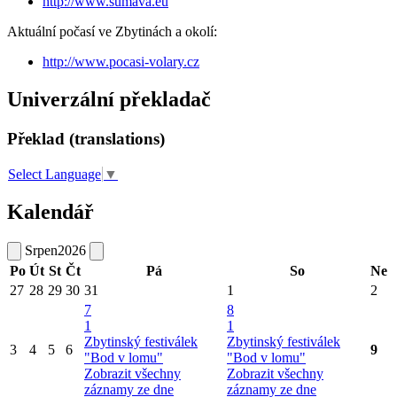
http://www.sumava.eu
Aktuální počasí ve Zbytinách a okolí:
http://www.pocasi-volary.cz
Univerzální překladač
Překlad (translations)
Select Language
▼
Kalendář
Srpen
2026
Po
Út
St
Čt
Pá
So
Ne
27
28
29
30
31
1
2
7
8
1
1
Zbytinský festiválek
Zbytinský festiválek
3
4
5
6
9
"Bod v lomu"
"Bod v lomu"
Zobrazit všechny
Zobrazit všechny
záznamy ze dne
záznamy ze dne