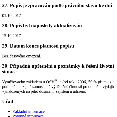
27. Popis je zpracován podle právního stavu ke dni
01.10.2017
28. Popis byl naposledy aktualizován
15.10.2017
29. Datum konce platnosti popisu
Bez časového omezení.
30. Případná upřesnění a poznámky k řešení životní
situace
Vyměřovacím základem u OSVČ je (od roku 2006) 50 % příjmu z
podnikání a z jiné samostatné výdělečné činnosti po odpočtu výdajů
vynaložených na jeho dosažení, zajištění a udržení.
Úřad
Základní informace
Povinné informace