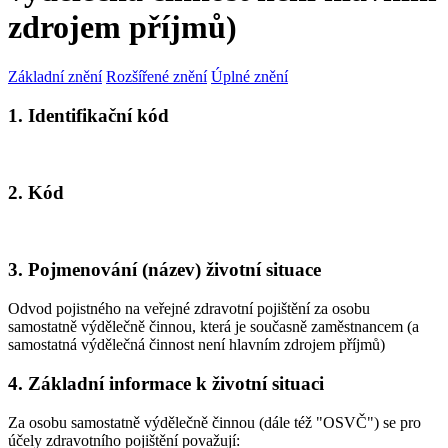
zdrojem příjmů)
Základní znění
Rozšířené znění
Úplné znění
1. Identifikační kód
2. Kód
3. Pojmenování (název) životní situace
Odvod pojistného na veřejné zdravotní pojištění za osobu
samostatně výdělečně činnou, která je současně zaměstnancem (a
samostatná výdělečná činnost není hlavním zdrojem příjmů)
4. Základní informace k životní situaci
Za osobu samostatně výdělečně činnou (dále též "OSVČ") se pro
účely zdravotního pojištění považují: