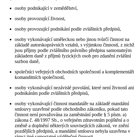
osoby podnikající v zemědělství,
osoby provozující živnost,
osoby provozující podnikání podle zvláštních předpisů,
osoby vykonávající uměleckou nebo jinou tvůrčí činnost na
základě autorskoprávních vztahů, s výjimkou činností, z nichž
jsou příjmy podle zvláštního právního předpisu samostatným
základem daně z příjmů fyzických osob pro zdanění zvláštní
sazbou daně,
společníci veřejných obchodních společností a komplementáři
komanditních společností,
osoby vykonávající nezávislé povolání, které není živností ani
podnikáním podle zvláštních předpisů,
osoby vykonávající činnost mandatáře na základě mandátní
smlouvy uzavřené podle obchodního zákoníku, pokud tato
činnost není považována za zaměstnání podle § 5 písm. a)
zákona č. 48/1997 Sb., o veřejném zdravotním pojištění a o
změně a doplnění některých souvisejících zákonů, ve znění
pozdějších předpisů, a mandátní smlouva nebyla uzavřena v
rámci jiné samostatné výdělečné činnosti,