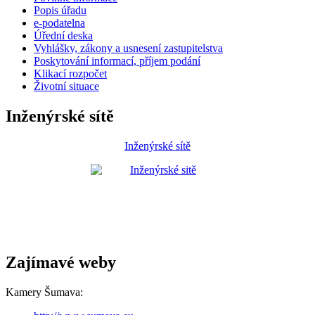
Popis úřadu
e-podatelna
Úřední deska
Vyhlášky, zákony a usnesení zastupitelstva
Poskytování informací, příjem podání
Klikací rozpočet
Životní situace
Inženýrské sítě
Inženýrské sítě
Zajímavé weby
Kamery Šumava: