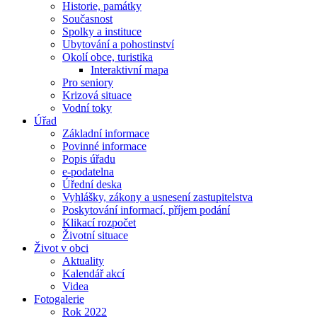
Historie, památky
Současnost
Spolky a instituce
Ubytování a pohostinství
Okolí obce, turistika
Interaktivní mapa
Pro seniory
Krizová situace
Vodní toky
Úřad
Základní informace
Povinné informace
Popis úřadu
e-podatelna
Úřední deska
Vyhlášky, zákony a usnesení zastupitelstva
Poskytování informací, příjem podání
Klikací rozpočet
Životní situace
Život v obci
Aktuality
Kalendář akcí
Videa
Fotogalerie
Rok 2022