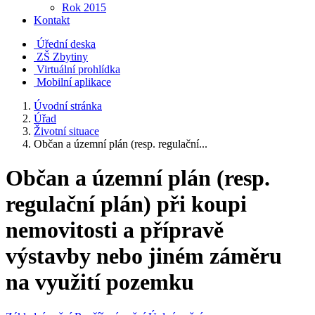
Rok 2015
Kontakt
Úřední deska
ZŠ Zbytiny
Virtuální prohlídka
Mobilní aplikace
Úvodní stránka
Úřad
Životní situace
Občan a územní plán (resp. regulační...
Občan a územní plán (resp.
regulační plán) při koupi
nemovitosti a přípravě
výstavby nebo jiném záměru
na využití pozemku