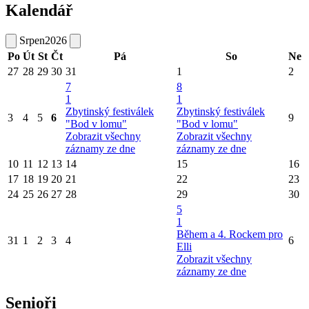
Kalendář
Srpen
2026
Po
Út
St
Čt
Pá
So
Ne
27
28
29
30
31
1
2
7
8
1
1
Zbytinský festiválek
Zbytinský festiválek
3
4
5
6
9
"Bod v lomu"
"Bod v lomu"
Zobrazit všechny
Zobrazit všechny
záznamy ze dne
záznamy ze dne
10
11
12
13
14
15
16
17
18
19
20
21
22
23
24
25
26
27
28
29
30
5
1
Během a 4. Rockem pro
31
1
2
3
4
6
Elli
Zobrazit všechny
záznamy ze dne
Senioři