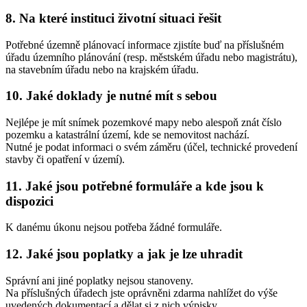
8. Na které instituci životní situaci řešit
Potřebné územně plánovací informace zjistíte buď na příslušném
úřadu územního plánování (resp. městském úřadu nebo magistrátu),
na stavebním úřadu nebo na krajském úřadu.
10. Jaké doklady je nutné mít s sebou
Nejlépe je mít snímek pozemkové mapy nebo alespoň znát číslo
pozemku a katastrální území, kde se nemovitost nachází.
Nutné je podat informaci o svém záměru (účel, technické provedení
stavby či opatření v území).
11. Jaké jsou potřebné formuláře a kde jsou k
dispozici
K danému úkonu nejsou potřeba žádné formuláře.
12. Jaké jsou poplatky a jak je lze uhradit
Správní ani jiné poplatky nejsou stanoveny.
Na příslušných úřadech jste oprávněni zdarma nahlížet do výše
uvedených dokumentací a dělat si z nich výpisky.