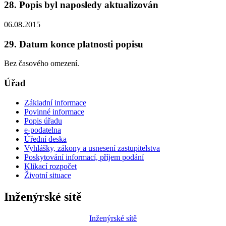
28. Popis byl naposledy aktualizován
06.08.2015
29. Datum konce platnosti popisu
Bez časového omezení.
Úřad
Základní informace
Povinné informace
Popis úřadu
e-podatelna
Úřední deska
Vyhlášky, zákony a usnesení zastupitelstva
Poskytování informací, příjem podání
Klikací rozpočet
Životní situace
Inženýrské sítě
Inženýrské sítě