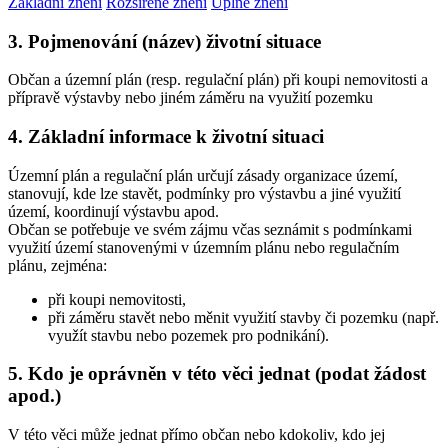
Základní znění
Rozšířené znění
Úplné znění
3. Pojmenování (název) životní situace
Občan a územní plán (resp. regulační plán) při koupi nemovitosti a
přípravě výstavby nebo jiném záměru na využití pozemku
4. Základní informace k životní situaci
Územní plán a regulační plán určují zásady organizace území,
stanovují, kde lze stavět, podmínky pro výstavbu a jiné využití
území, koordinují výstavbu apod.
Občan se potřebuje ve svém zájmu včas seznámit s podmínkami
využití území stanovenými v územním plánu nebo regulačním
plánu, zejména:
při koupi nemovitosti,
při záměru stavět nebo měnit využití stavby či pozemku (např.
využít stavbu nebo pozemek pro podnikání).
5. Kdo je oprávněn v této věci jednat (podat žádost
apod.)
V této věci může jednat přímo občan nebo kdokoliv, kdo jej