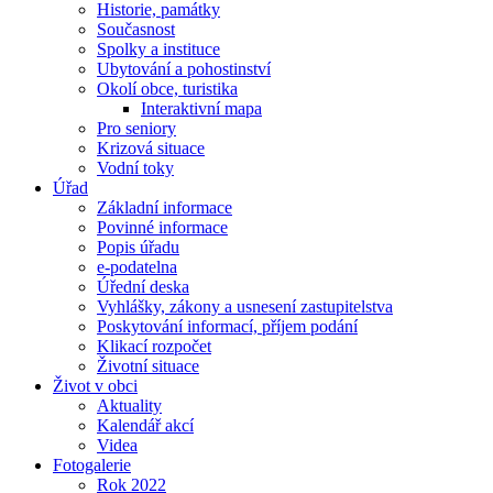
Historie, památky
Současnost
Spolky a instituce
Ubytování a pohostinství
Okolí obce, turistika
Interaktivní mapa
Pro seniory
Krizová situace
Vodní toky
Úřad
Základní informace
Povinné informace
Popis úřadu
e-podatelna
Úřední deska
Vyhlášky, zákony a usnesení zastupitelstva
Poskytování informací, příjem podání
Klikací rozpočet
Životní situace
Život v obci
Aktuality
Kalendář akcí
Videa
Fotogalerie
Rok 2022