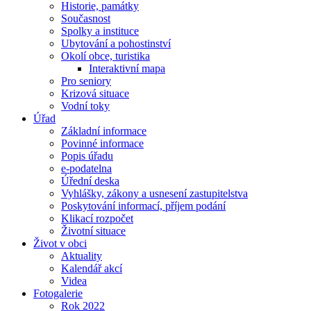
Historie, památky
Současnost
Spolky a instituce
Ubytování a pohostinství
Okolí obce, turistika
Interaktivní mapa
Pro seniory
Krizová situace
Vodní toky
Úřad
Základní informace
Povinné informace
Popis úřadu
e-podatelna
Úřední deska
Vyhlášky, zákony a usnesení zastupitelstva
Poskytování informací, příjem podání
Klikací rozpočet
Životní situace
Život v obci
Aktuality
Kalendář akcí
Videa
Fotogalerie
Rok 2022