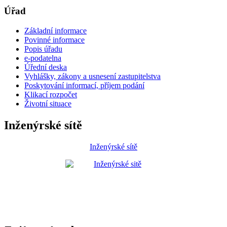
Úřad
Základní informace
Povinné informace
Popis úřadu
e-podatelna
Úřední deska
Vyhlášky, zákony a usnesení zastupitelstva
Poskytování informací, příjem podání
Klikací rozpočet
Životní situace
Inženýrské sítě
Inženýrské sítě