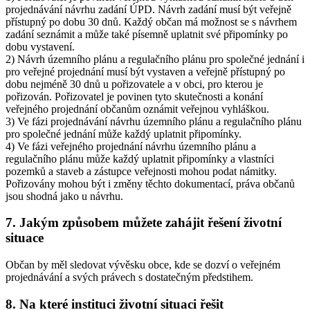
projednávání návrhu zadání ÚPD. Návrh zadání musí být veřejně
přístupný po dobu 30 dnů. Každý občan má možnost se s návrhem
zadání seznámit a může také písemně uplatnit své připomínky po
dobu vystavení.
2) Návrh územního plánu a regulačního plánu pro společné jednání i
pro veřejné projednání musí být vystaven a veřejně přístupný po
dobu nejméně 30 dnů u pořizovatele a v obci, pro kterou je
pořizován. Pořizovatel je povinen tyto skutečnosti a konání
veřejného projednání občanům oznámit veřejnou vyhláškou.
3) Ve fázi projednávání návrhu územního plánu a regulačního plánu
pro společné jednání může každý uplatnit připomínky.
4) Ve fázi veřejného projednání návrhu územního plánu a
regulačního plánu může každý uplatnit připomínky a vlastníci
pozemků a staveb a zástupce veřejnosti mohou podat námitky.
Pořizovány mohou být i změny těchto dokumentací, práva občanů
jsou shodná jako u návrhu.
7. Jakým způsobem můžete zahájit řešení životní
situace
Občan by měl sledovat vývěsku obce, kde se dozví o veřejném
projednávání a svých právech s dostatečným předstihem.
8. Na které instituci životní situaci řešit