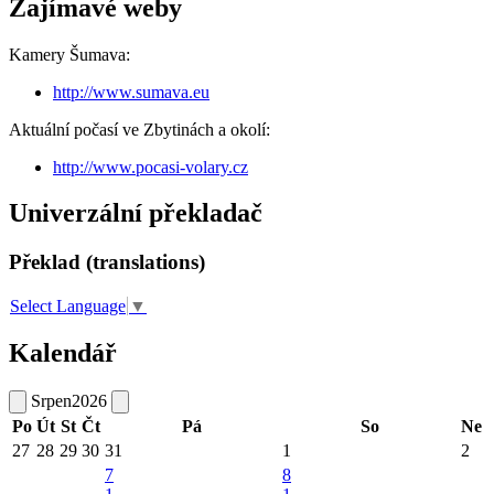
Zajímavé weby
Kamery Šumava:
http://www.sumava.eu
Aktuální počasí ve Zbytinách a okolí:
http://www.pocasi-volary.cz
Univerzální překladač
Překlad (translations)
Select Language
▼
Kalendář
Srpen
2026
Po
Út
St
Čt
Pá
So
Ne
27
28
29
30
31
1
2
7
8