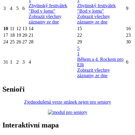
1
1
Zbytinský festiválek
Zbytinský festiválek
3
4
5
6
9
"Bod v lomu"
"Bod v lomu"
Zobrazit všechny
Zobrazit všechny
záznamy ze dne
záznamy ze dne
10
11
12
13
14
15
16
17
18
19
20
21
22
23
24
25
26
27
28
29
30
5
1
Během a 4. Rockem pro
31
1
2
3
4
6
Elli
Zobrazit všechny
záznamy ze dne
Senioři
Zjednodušená verze stránek nejen pro seniory
Interaktivní mapa