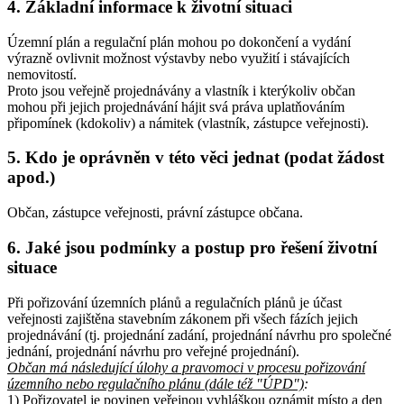
4. Základní informace k životní situaci
Územní plán a regulační plán mohou po dokončení a vydání
výrazně ovlivnit možnost výstavby nebo využití i stávajících
nemovitostí.
Proto jsou veřejně projednávány a vlastník i kterýkoliv občan
mohou při jejich projednávání hájit svá práva uplatňováním
připomínek (kdokoliv) a námitek (vlastník, zástupce veřejnosti).
5. Kdo je oprávněn v této věci jednat (podat žádost
apod.)
Občan, zástupce veřejnosti, právní zástupce občana.
6. Jaké jsou podmínky a postup pro řešení životní
situace
Při pořizování územních plánů a regulačních plánů je účast
veřejnosti zajištěna stavebním zákonem při všech fázích jejich
projednávání (tj. projednání zadání, projednání návrhu pro společné
jednání, projednání návrhu pro veřejné projednání).
Občan má následující úlohy a pravomoci v procesu pořizování
územního nebo regulačního plánu (dále též "ÚPD")
:
1) Pořizovatel je povinen veřejnou vyhláškou oznámit místo a den