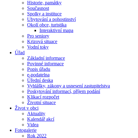
Historie, památky
Současnost
Spolky a instituce
Ubytování a pohostinství
Okolí obce, turistika
Interaktivní mapa
Pro seniory
Krizová situace
Vodní toky
Úřad
Základní informace
Povinné informace
Popis úřadu
e-podatelna
Úřední deska
Vyhlášky, zákony a usnesení zastupitelstva
Poskytování informací, příjem podání
Klikací rozpočet
Životní situace
Život v obci
Aktuality
Kalendář akcí
Videa
Fotogalerie
Rok 2022