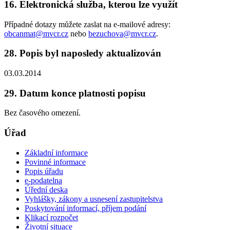
16. Elektronická služba, kterou lze využít
Případné dotazy můžete zaslat na e-mailové adresy:
obcanmat@mvcr.cz
nebo
bezuchova@mvcr.cz
.
28. Popis byl naposledy aktualizován
03.03.2014
29. Datum konce platnosti popisu
Bez časového omezení.
Úřad
Základní informace
Povinné informace
Popis úřadu
e-podatelna
Úřední deska
Vyhlášky, zákony a usnesení zastupitelstva
Poskytování informací, příjem podání
Klikací rozpočet
Životní situace