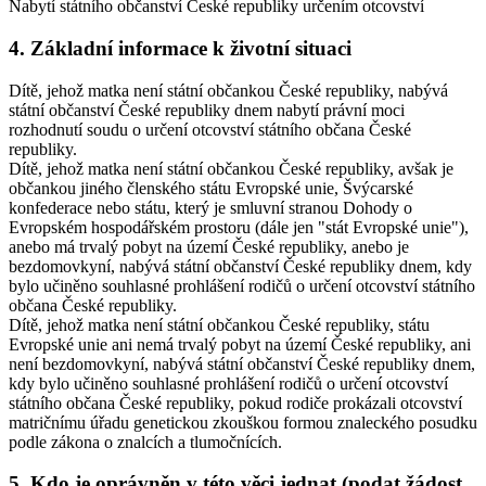
Nabytí státního občanství České republiky určením otcovství
4. Základní informace k životní situaci
Dítě, jehož matka není státní občankou České republiky, nabývá
státní občanství České republiky dnem nabytí právní moci
rozhodnutí soudu o určení otcovství státního občana České
republiky.
Dítě, jehož matka není státní občankou České republiky, avšak je
občankou jiného členského státu Evropské unie, Švýcarské
konfederace nebo státu, který je smluvní stranou Dohody o
Evropském hospodářském prostoru (dále jen "stát Evropské unie"),
anebo má trvalý pobyt na území České republiky, anebo je
bezdomovkyní, nabývá státní občanství České republiky dnem, kdy
bylo učiněno souhlasné prohlášení rodičů o určení otcovství státního
občana České republiky.
Dítě, jehož matka není státní občankou České republiky, státu
Evropské unie ani nemá trvalý pobyt na území České republiky, ani
není bezdomovkyní, nabývá státní občanství České republiky dnem,
kdy bylo učiněno souhlasné prohlášení rodičů o určení otcovství
státního občana České republiky, pokud rodiče prokázali otcovství
matričnímu úřadu genetickou zkouškou formou znaleckého posudku
podle zákona o znalcích a tlumočnících.
5. Kdo je oprávněn v této věci jednat (podat žádost