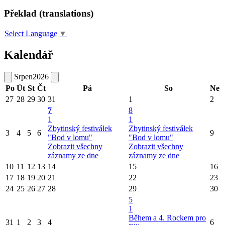
Překlad (translations)
Select Language
▼
Kalendář
Srpen
2026
Po
Út
St
Čt
Pá
So
Ne
27
28
29
30
31
1
2
7
8
1
1
Zbytinský festiválek
Zbytinský festiválek
3
4
5
6
9
"Bod v lomu"
"Bod v lomu"
Zobrazit všechny
Zobrazit všechny
záznamy ze dne
záznamy ze dne
10
11
12
13
14
15
16
17
18
19
20
21
22
23
24
25
26
27
28
29
30
5
1
Během a 4. Rockem pro
31
1
2
3
4
6