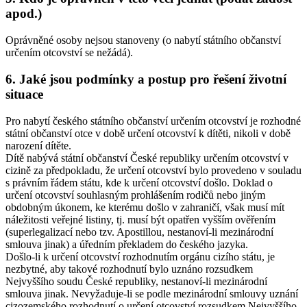
apod.)
Oprávněné osoby nejsou stanoveny (o nabytí státního občanství
určením otcovství se nežádá).
6. Jaké jsou podmínky a postup pro řešení životní
situace
Pro nabytí českého státního občanství určením otcovství je rozhodné
státní občanství otce v době určení otcovství k dítěti, nikoli v době
narození dítěte.
Dítě nabývá státní občanství České republiky určením otcovství v
cizině za předpokladu, že určení otcovství bylo provedeno v souladu
s právním řádem státu, kde k určení otcovství došlo. Doklad o
určení otcovství souhlasným prohlášením rodičů nebo jiným
obdobným úkonem, ke kterému došlo v zahraničí, však musí mít
náležitosti veřejné listiny, tj. musí být opatřen vyšším ověřením
(superlegalizací nebo tzv. Apostillou, nestanoví-li mezinárodní
smlouva jinak) a úředním překladem do českého jazyka.
Došlo-li k určení otcovství rozhodnutím orgánu cizího státu, je
nezbytné, aby takové rozhodnutí bylo uznáno rozsudkem
Nejvyššího soudu České republiky, nestanoví-li mezinárodní
smlouva jinak. Nevyžaduje-li se podle mezinárodní smlouvy uznání
cizozemského rozhodnutí o určení otcovství rozsudkem Nejvyššího