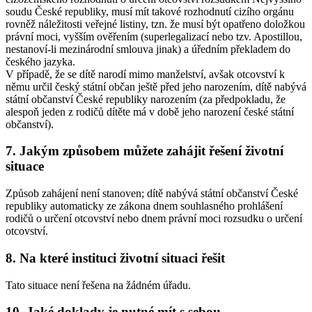
soudu České republiky, musí mít takové rozhodnutí cizího orgánu
rovněž náležitosti veřejné listiny, tzn. že musí být opatřeno doložkou
právní moci, vyšším ověřením (superlegalizací nebo tzv. Apostillou,
nestanoví-li mezinárodní smlouva jinak) a úředním překladem do
českého jazyka.
V případě, že se dítě narodí mimo manželství, avšak otcovství k
němu určil český státní občan ještě před jeho narozením, dítě nabývá
státní občanství České republiky narozením (za předpokladu, že
alespoň jeden z rodičů dítěte má v době jeho narození české státní
občanství).
7. Jakým způsobem můžete zahájit řešení životní
situace
Způsob zahájení není stanoven; dítě nabývá státní občanství České
republiky automaticky ze zákona dnem souhlasného prohlášení
rodičů o určení otcovství nebo dnem právní moci rozsudku o určení
otcovství.
8. Na které instituci životní situaci řešit
Tato situace není řešena na žádném úřadu.
10. Jaké doklady je nutné mít s sebou