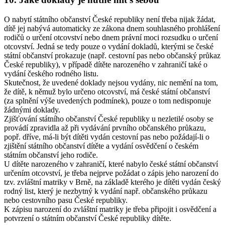
O nabytí státního občanství České republiky není třeba nijak žádat,
dítě jej nabývá automaticky ze zákona dnem souhlasného prohlášení
rodičů o určení otcovství nebo dnem právní moci rozsudku o určení
otcovství. Jedná se tedy pouze o vydání dokladů, kterými se české
státní občanství prokazuje (např. cestovní pas nebo občanský průkaz
České republiky), v případě dítěte narozeného v zahraničí také o
vydání českého rodného listu.
Skutečnost, že uvedené doklady nejsou vydány, nic nemění na tom,
že dítě, k němuž bylo určeno otcovství, má české státní občanství
(za splnění výše uvedených podmínek), pouze o tom nedisponuje
žádnými doklady.
Zjišťování státního občanství České republiky u nezletilé osoby se
provádí zpravidla až při vydávání prvního občanského průkazu,
popř. dříve, má-li být dítěti vydán cestovní pas nebo požádají-li o
zjištění státního občanství dítěte a vydání osvědčení o českém
státním občanství jeho rodiče.
U dítěte narozeného v zahraničí, které nabylo české státní občanství
určením otcovství, je třeba nejprve požádat o zápis jeho narození do
tzv. zvláštní matriky v Brně, na základě kterého je dítěti vydán český
rodný list, který je nezbytný k vydání např. občanského průkazu
nebo cestovního pasu České republiky.
K zápisu narození do zvláštní matriky je třeba připojit i osvědčení a
potvrzení o státním občanství České republiky dítěte.