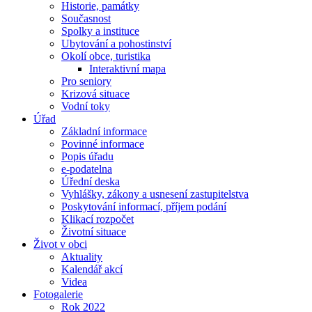
Historie, památky
Současnost
Spolky a instituce
Ubytování a pohostinství
Okolí obce, turistika
Interaktivní mapa
Pro seniory
Krizová situace
Vodní toky
Úřad
Základní informace
Povinné informace
Popis úřadu
e-podatelna
Úřední deska
Vyhlášky, zákony a usnesení zastupitelstva
Poskytování informací, příjem podání
Klikací rozpočet
Životní situace
Život v obci
Aktuality
Kalendář akcí
Videa
Fotogalerie
Rok 2022