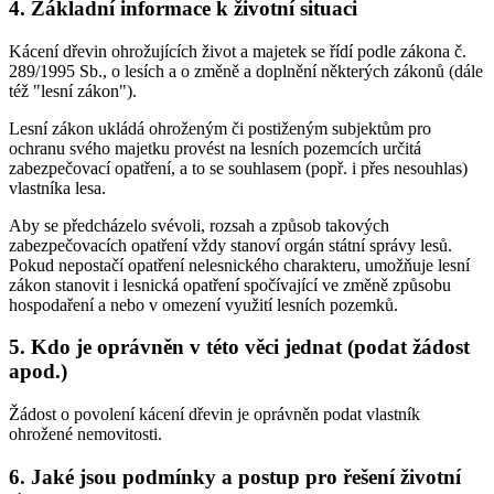
4. Základní informace k životní situaci
Kácení dřevin ohrožujících život a majetek se řídí podle zákona č.
289/1995 Sb., o lesích a o změně a doplnění některých zákonů (dále
též "lesní zákon").
Lesní zákon ukládá ohroženým či postiženým subjektům pro
ochranu svého majetku provést na lesních pozemcích určitá
zabezpečovací opatření, a to se souhlasem (popř. i přes nesouhlas)
vlastníka lesa.
Aby se předcházelo svévoli, rozsah a způsob takových
zabezpečovacích opatření vždy stanoví orgán státní správy lesů.
Pokud nepostačí opatření nelesnického charakteru, umožňuje lesní
zákon stanovit i lesnická opatření spočívající ve změně způsobu
hospodaření a nebo v omezení využití lesních pozemků.
5. Kdo je oprávněn v této věci jednat (podat žádost
apod.)
Žádost o povolení kácení dřevin je oprávněn podat vlastník
ohrožené nemovitosti.
6. Jaké jsou podmínky a postup pro řešení životní