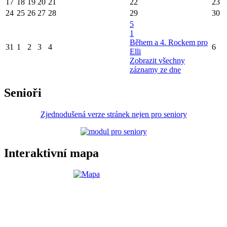
17
18
19
20
21
22
23
24
25
26
27
28
29
30
5
1
Během a 4. Rockem pro
31
1
2
3
4
6
Elli
Zobrazit všechny
záznamy ze dne
Senioři
Zjednodušená verze stránek nejen pro seniory
Interaktivní mapa