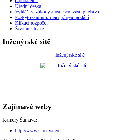
e-podatelna
Úřední deska
Vyhlášky, zákony a usnesení zastupitelstva
Poskytování informací, příjem podání
Klikací rozpočet
Životní situace
Inženýrské sítě
Inženýrské sítě
Zajímavé weby
Kamery Šumava:
http://www.sumava.eu