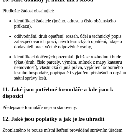
Předložte žádost obsahující:
identifikaci žadatele (jméno, adresu a číslo občanského
průkazu),
odůvodnění, druh opatření, rozsah, účel a technický popis
zabezpečovacích prací, návrh lesnických opatření, údaje o
dodavateli prací včetně odpovědné osoby,
identifikaci dotčených pozemků, jichž se rozhodnutí bude
týkat (druh, číslo parcely, výměra, snímek z mapy katastru
nemovitostí), vlastnická či jiná práva, vyjádření odborného
lesního hospodáře, popřípadě i vyjádření příslušného orgánu
státní správy lesů.
11. Jaké jsou potřebné formuláře a kde jsou k
dispozici
Předepsané formuláře nejsou stanoveny.
12. Jaké jsou poplatky a jak je lze uhradit
Zpoplatněno je pouze místní šetření prováděné správním úřadem