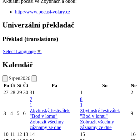
Aktuální počasí ve Zbytinách a okolí:
http://www.pocasi-volary.cz
Univerzální překladač
Překlad (translations)
Select Language
▼
Kalendář
Srpen
2026
Po
Út
St
Čt
Pá
So
Ne
27
28
29
30
31
1
2
7
8
1
1
Zbytinský festiválek
Zbytinský festiválek
3
4
5
6
9
"Bod v lomu"
"Bod v lomu"
Zobrazit všechny
Zobrazit všechny
záznamy ze dne
záznamy ze dne
10
11
12
13
14
15
16