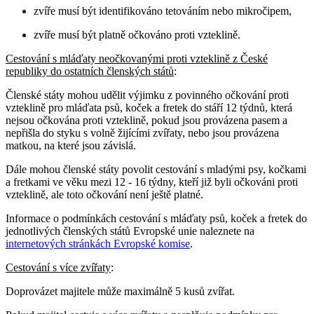
zvíře musí být identifikováno tetováním nebo mikročipem,
zvíře musí být platně očkováno proti vzteklině.
Cestování s mláďaty neočkovanými proti vzteklině z České
republiky do ostatních členských států
:
Členské státy mohou udělit výjimku z povinného očkování proti
vzteklině pro mláďata psů, koček a fretek do stáří 12 týdnů, která
nejsou očkována proti vzteklině, pokud jsou provázena pasem a
nepřišla do styku s volně žijícími zvířaty, nebo jsou provázena
matkou, na které jsou závislá.
Dále mohou členské státy povolit cestování s mladými psy, kočkami
a fretkami ve věku mezi 12 - 16 týdny, kteří již byli očkováni proti
vzteklině, ale toto očkování není ještě platné.
Informace o podmínkách cestování s mláďaty psů, koček a fretek do
jednotlivých členských států Evropské unie naleznete na
internetových stránkách Evropské komise
.
Cestování s více zvířaty
:
Doprovázet majitele může maximálně 5 kusů zvířat.