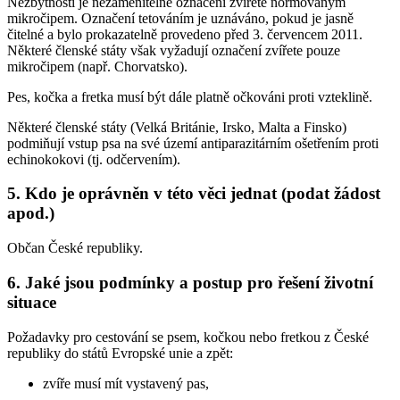
Nezbytností je nezaměnitelné označení zvířete normovaným
mikročipem. Označení tetováním je uznáváno, pokud je jasně
čitelné a bylo prokazatelně provedeno před 3. červencem 2011.
Některé členské státy však vyžadují označení zvířete pouze
mikročipem (např. Chorvatsko).
Pes, kočka a fretka musí být dále platně očkováni proti vzteklině.
Některé členské státy (Velká Británie, Irsko, Malta a Finsko)
podmiňují vstup psa na své území antiparazitárním ošetřením proti
echinokokovi (tj. odčervením).
5. Kdo je oprávněn v této věci jednat (podat žádost
apod.)
Občan České republiky.
6. Jaké jsou podmínky a postup pro řešení životní
situace
Požadavky pro cestování se psem, kočkou nebo fretkou z České
republiky do států Evropské unie a zpět:
zvíře musí mít vystavený pas,