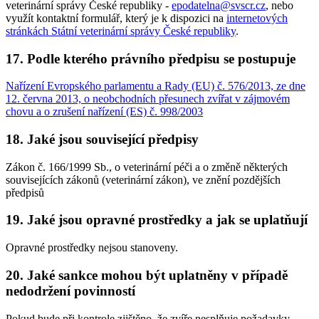
veterinární správy České republiky -
epodatelna@svscr.cz
, nebo
využít kontaktní formulář, který je k dispozici na
internetových
stránkách Státní veterinární správy České republiky
.
17. Podle kterého právního předpisu se postupuje
Nařízení Evropského parlamentu a Rady (EU) č. 576/2013, ze dne
12. června 2013, o neobchodních přesunech zvířat v zájmovém
chovu a o zrušení nařízení (ES) č. 998/2003
18. Jaké jsou související předpisy
Zákon č. 166/1999 Sb., o veterinární péči a o změně některých
souvisejících zákonů (veterinární zákon), ve znění pozdějších
předpisů
19. Jaké jsou opravné prostředky a jak se uplatňují
Opravné prostředky nejsou stanoveny.
20. Jaké sankce mohou být uplatněny v případě
nedodržení povinností
Pokud bude při kontrole zjištěno, že zvíře nesplňuje požadavky