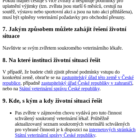
Pokud majitel cestuje s více zvířaty a nesplňuje podmínky pro
uplatnění výjimky (tzn. zvířata jsou starší 6 měsíců, cestují na
soutěž, výstavu nebo sportovní akci a jsou na tuto akci přihlášena),
musí být splněny veterinární požadavky pro obchodní přesuny.
7. Jakým způsobem můžete zahájit řešení životní
situace
Navštivte se svým zvířetem soukromého veterinárního lékaře.
8. Na které instituci životní situaci řešit
V případě, že budete chtít zjistit přesné podmínky vstupu do
konkrétní země, obraťte se na
zastupitelský úřad této země v České
republice
, případně
zastupitelský úřad České republiky v zahraničí
,
nebo na
Státní veterinární správu České republiky
.
9. Kde, s kým a kdy životní situaci řešit
Pas zvířete v zájmovém chovu vydává pro tuto činnost
schválený soukromý veterinární lékař. Průběžně
aktualizovaný seznam soukromých veterinářů schválených
pro vybrané činnosti je k dispozici na
internetových stránkách
Státní veterinární správy České republiky
.