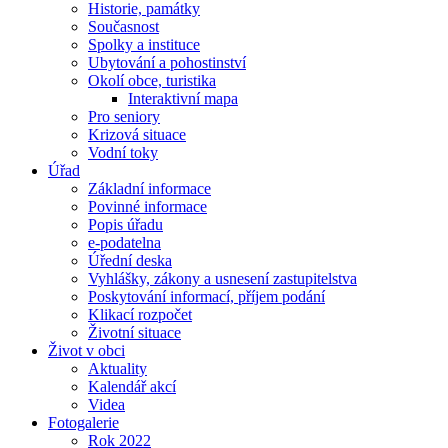
Historie, památky
Současnost
Spolky a instituce
Ubytování a pohostinství
Okolí obce, turistika
Interaktivní mapa
Pro seniory
Krizová situace
Vodní toky
Úřad
Základní informace
Povinné informace
Popis úřadu
e-podatelna
Úřední deska
Vyhlášky, zákony a usnesení zastupitelstva
Poskytování informací, příjem podání
Klikací rozpočet
Životní situace
Život v obci
Aktuality
Kalendář akcí
Videa
Fotogalerie
Rok 2022