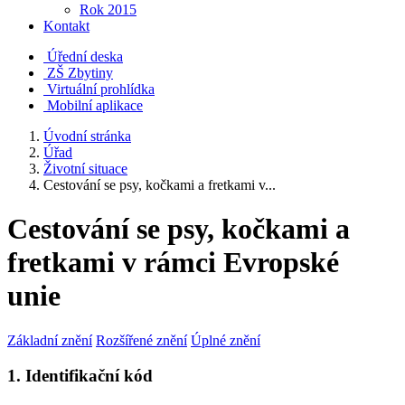
Rok 2015
Kontakt
Úřední deska
ZŠ Zbytiny
Virtuální prohlídka
Mobilní aplikace
Úvodní stránka
Úřad
Životní situace
Cestování se psy, kočkami a fretkami v...
Cestování se psy, kočkami a
fretkami v rámci Evropské
unie
Základní znění
Rozšířené znění
Úplné znění
1. Identifikační kód