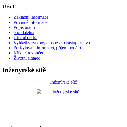
Úřad
Základní informace
Povinné informace
Popis úřadu
e-podatelna
Úřední deska
Vyhlášky, zákony a usnesení zastupitelstva
Poskytování informací, příjem podání
Klikací rozpočet
Životní situace
Inženýrské sítě
Inženýrské sítě