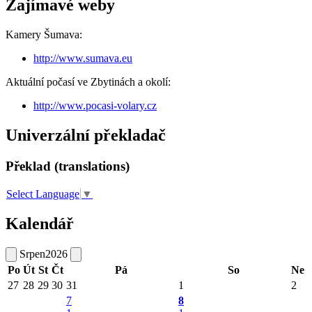
Zajímavé weby
Kamery Šumava:
http://www.sumava.eu
Aktuální počasí ve Zbytinách a okolí:
http://www.pocasi-volary.cz
Univerzální překladač
Překlad (translations)
Select Language
▼
Kalendář
Srpen
2026
Po
Út
St
Čt
Pá
So
Ne
27
28
29
30
31
1
2
7
8