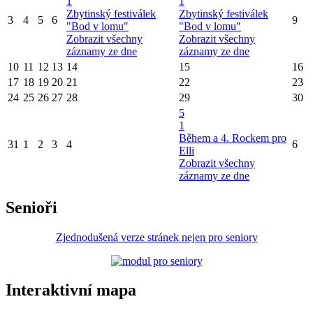
1
1
Zbytinský festiválek
Zbytinský festiválek
3
4
5
6
9
"Bod v lomu"
"Bod v lomu"
Zobrazit všechny
Zobrazit všechny
záznamy ze dne
záznamy ze dne
10
11
12
13
14
15
16
17
18
19
20
21
22
23
24
25
26
27
28
29
30
5
1
Během a 4. Rockem pro
31
1
2
3
4
6
Elli
Zobrazit všechny
záznamy ze dne
Senioři
Zjednodušená verze stránek nejen pro seniory
Interaktivní mapa