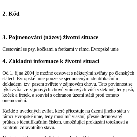
2. Kód
3. Pojmenování (název) životní situace
Cestování se psy, kočkami a fretkami v rámci Evropské unie
4. Základní informace k životní situaci
Od 1. října 2004 je možné cestovat s některými zvířaty po členských
státech Evropské unie pouze se sjednoceným identifikačním
dokladem, tzv. pasem zvířete v zájmovém chovu. Tato povinnost se
týká zvířat ze zájmových chovů vnímavých vůči vzteklině, tedy psů,
koček a fretek, a souvisí s ochranou území států proti tomuto
onemocnění.
Každé z uvedených zvířat, které přicestuje na území jiného státu v
rámci Evropské unie, tedy musí mít vlastní, přesně definovaný
průkaz s identifikačním číslem, umožňující prokázání totožnosti a
kontrolu zdravotního stavu.