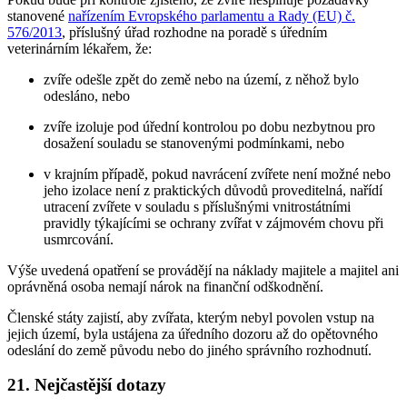
stanovené
nařízením Evropského parlamentu a Rady (EU) č.
576/2013
, příslušný úřad rozhodne na poradě s úředním
veterinárním lékařem, že:
zvíře odešle zpět do země nebo na území, z něhož bylo
odesláno, nebo
zvíře izoluje pod úřední kontrolou po dobu nezbytnou pro
dosažení souladu se stanovenými podmínkami, nebo
v krajním případě, pokud navrácení zvířete není možné nebo
jeho izolace není z praktických důvodů proveditelná, nařídí
utracení zvířete v souladu s příslušnými vnitrostátními
pravidly týkajícími se ochrany zvířat v zájmovém chovu při
usmrcování.
Výše uvedená opatření se provádějí na náklady majitele a majitel ani
oprávněná osoba nemají nárok na finanční odškodnění.
Členské státy zajistí, aby zvířata, kterým nebyl povolen vstup na
jejich území, byla ustájena za úředního dozoru až do opětovného
odeslání do země původu nebo do jiného správního rozhodnutí.
21. Nejčastější dotazy