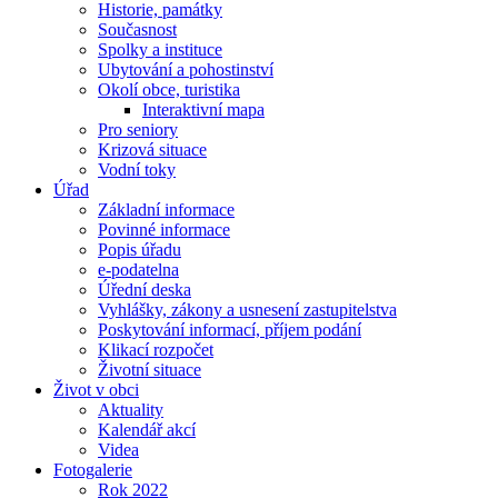
Historie, památky
Současnost
Spolky a instituce
Ubytování a pohostinství
Okolí obce, turistika
Interaktivní mapa
Pro seniory
Krizová situace
Vodní toky
Úřad
Základní informace
Povinné informace
Popis úřadu
e-podatelna
Úřední deska
Vyhlášky, zákony a usnesení zastupitelstva
Poskytování informací, příjem podání
Klikací rozpočet
Životní situace
Život v obci
Aktuality
Kalendář akcí
Videa
Fotogalerie
Rok 2022