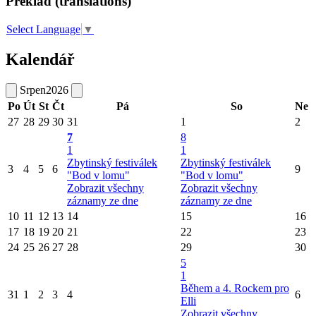
Překlad (translations)
Select Language
▼
Kalendář
Srpen
2026
Po
Út
St
Čt
Pá
So
Ne
27
28
29
30
31
1
2
7
8
1
1
Zbytinský festiválek
Zbytinský festiválek
3
4
5
6
9
"Bod v lomu"
"Bod v lomu"
Zobrazit všechny
Zobrazit všechny
záznamy ze dne
záznamy ze dne
10
11
12
13
14
15
16
17
18
19
20
21
22
23
24
25
26
27
28
29
30
5
1
Během a 4. Rockem pro
31
1
2
3
4
6
Elli
Zobrazit všechny