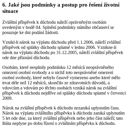
6. Jaké jsou podmínky a postup pro řešení životní
situace
Zvláštní příspěvek k důchodu náleží oprávněným osobám
uvedeným v bodě 04. Splnění podmínky státního občanství se
posuzuje ke dni podání žádosti.
Vznikl-li nárok na výplatu důchodu před 1.1.2006, náleží zvláštní
příspěvek od splátky důchodu splatné v lednu 2006. Vznikne-li
nárok na výplatu důchodu po 31.12.2005, náleží zvláštní příspěvek
ode dne přiznání důchodu.
Osobám, které nesplnily podmínku 12 měsíců neoprávněného
omezení osobní svobody a u nichž toto neoprávněné omezení
osobní svobody, které nebylo časově vymezeno anebo které mělo
trvat déle než 12 měsíců, skončilo ze zdravotních důvodů, a
vdovcům a vdovám po těchto osobách vzniká nárok na zvláštní
příspěvek k důchodu nejdříve od splátky důchodu splatné v červenci
2009.
Nárok na zvláštní příspěvek k důchodu nezaniká uplynutím času.
Nárok na výplatu zvláštního příspěvku k důchodu zaniká uplynutím
5 let ode dne, za který zvláštní příspěvek nebo jeho část náleží; tato
lhůta neplyne po dobu řízení o zvláštním příspěvku k důchodu.