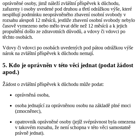
oprávněné osoby, jimž náleží zvláštní příspěvek k důchodu,
zařazeny i osoby uvedené pod druhou a třetí odrážkou výše, které
nesplňují podmínku neoprávněného zbavení osobní svobody v
rozsahu alespoň 12 měsíců, jestliže zbavení osobní svobody nebylo
časově vymezeno nebo mělo trvat déle než 12 měsíců a k jejich
propuštění došlo ze zdravotních důvodů, a vdovy či vdovci po
těchto osobách.
Vdovy či vdovci po osobách uvedených pod pátou odrážkou výše
nárok na zvláštní příspěvek k důchodu nemají.
5. Kdo je oprávněn v této věci jednat (podat žádost
apod.)
Žádost o zvláštní příspěvek k důchodu může podat:
oprávněná osoba,
osoba jednající za oprávněnou osobu na základě plné moci
(zmocněnec),
opatrovník oprávněné osoby (jejíž svéprávnost byla omezena
v takovém rozsahu, že není schopna v této věci samostatně
právně jednat).