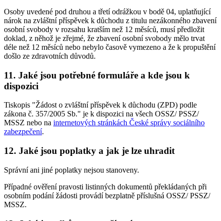
Osoby uvedené pod druhou a třetí odrážkou v bodě 04, uplatňující
nárok na zvláštní příspěvek k důchodu z titulu nezákonného zbavení
osobní svobody v rozsahu kratším než 12 měsíců, musí předložit
doklad, z něhož je zřejmé, že zbavení osobní svobody mělo trvat
déle než 12 měsíců nebo nebylo časově vymezeno a že k propuštění
došlo ze zdravotních důvodů.
11. Jaké jsou potřebné formuláře a kde jsou k
dispozici
Tiskopis "Žádost o zvláštní příspěvek k důchodu (ZPD) podle
zákona č. 357/2005 Sb." je k dispozici na všech OSSZ/ PSSZ/
MSSZ nebo na
internetových stránkách České správy sociálního
zabezpečení
.
12. Jaké jsou poplatky a jak je lze uhradit
Správní ani jiné poplatky nejsou stanoveny.
Případné ověření pravosti listinných dokumentů překládaných při
osobním podání žádosti provádí bezplatně příslušná OSSZ/ PSSZ/
MSSZ.