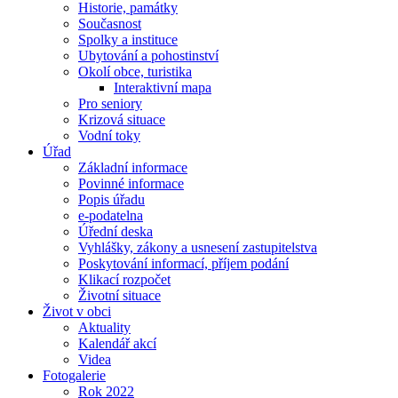
Historie, památky
Současnost
Spolky a instituce
Ubytování a pohostinství
Okolí obce, turistika
Interaktivní mapa
Pro seniory
Krizová situace
Vodní toky
Úřad
Základní informace
Povinné informace
Popis úřadu
e-podatelna
Úřední deska
Vyhlášky, zákony a usnesení zastupitelstva
Poskytování informací, příjem podání
Klikací rozpočet
Životní situace
Život v obci
Aktuality
Kalendář akcí
Videa
Fotogalerie
Rok 2022