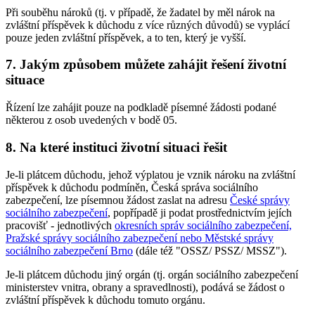
Při souběhu nároků (tj. v případě, že žadatel by měl nárok na
zvláštní příspěvek k důchodu z více různých důvodů) se vyplácí
pouze jeden zvláštní příspěvek, a to ten, který je vyšší.
7. Jakým způsobem můžete zahájit řešení životní
situace
Řízení lze zahájit pouze na podkladě písemné žádosti podané
některou z osob uvedených v bodě 05.
8. Na které instituci životní situaci řešit
Je-li plátcem důchodu, jehož výplatou je vznik nároku na zvláštní
příspěvek k důchodu podmíněn, Česká správa sociálního
zabezpečení, lze písemnou žádost zaslat na adresu
České správy
sociálního zabezpečení
, popřípadě ji podat prostřednictvím jejích
pracovišť - jednotlivých
okresních správ sociálního zabezpečení,
Pražské správy sociálního zabezpečení nebo Městské správy
sociálního zabezpečení Brno
(dále též "OSSZ/ PSSZ/ MSSZ").
Je-li plátcem důchodu jiný orgán (tj. orgán sociálního zabezpečení
ministerstev vnitra, obrany a spravedlnosti), podává se žádost o
zvláštní příspěvek k důchodu tomuto orgánu.