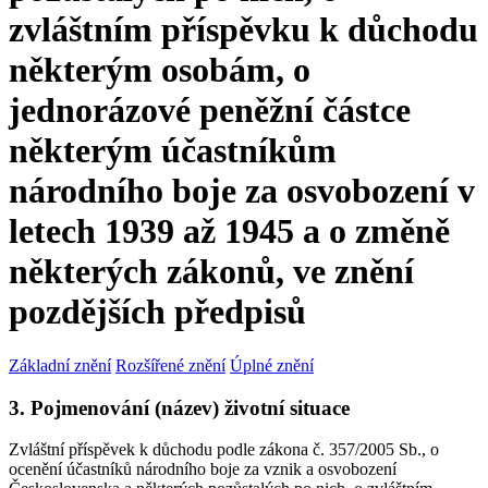
zvláštním příspěvku k důchodu
některým osobám, o
jednorázové peněžní částce
některým účastníkům
národního boje za osvobození v
letech 1939 až 1945 a o změně
některých zákonů, ve znění
pozdějších předpisů
Základní znění
Rozšířené znění
Úplné znění
3. Pojmenování (název) životní situace
Zvláštní příspěvek k důchodu podle zákona č. 357/2005 Sb., o
ocenění účastníků národního boje za vznik a osvobození