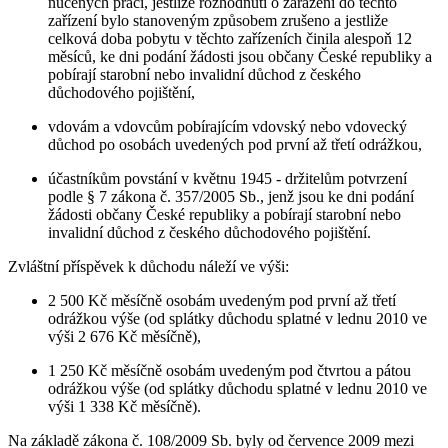
nucených prací, jestliže rozhodnutí o zařazení do těchto
zařízení bylo stanoveným způsobem zrušeno a jestliže
celková doba pobytu v těchto zařízeních činila alespoň 12
měsíců, ke dni podání žádosti jsou občany České republiky a
pobírají starobní nebo invalidní důchod z českého
důchodového pojištění,
vdovám a vdovcům pobírajícím vdovský nebo vdovecký
důchod po osobách uvedených pod první až třetí odrážkou,
účastníkům povstání v květnu 1945 - držitelům potvrzení
podle § 7 zákona č. 357/2005 Sb., jenž jsou ke dni podání
žádosti občany České republiky a pobírají starobní nebo
invalidní důchod z českého důchodového pojištění.
Zvláštní příspěvek k důchodu náleží ve výši:
2 500 Kč měsíčně osobám uvedeným pod první až třetí
odrážkou výše (od splátky důchodu splatné v lednu 2010 ve
výši 2 676 Kč měsíčně),
1 250 Kč měsíčně osobám uvedeným pod čtvrtou a pátou
odrážkou výše (od splátky důchodu splatné v lednu 2010 ve
výši 1 338 Kč měsíčně).
Na základě zákona č. 108/2009 Sb. byly od července 2009 mezi