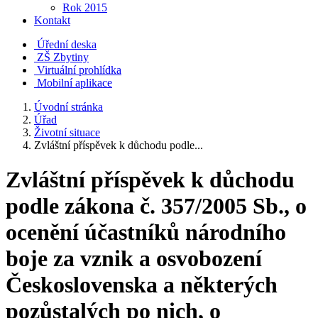
Rok 2015
Kontakt
Úřední deska
ZŠ Zbytiny
Virtuální prohlídka
Mobilní aplikace
Úvodní stránka
Úřad
Životní situace
Zvláštní příspěvek k důchodu podle...
Zvláštní příspěvek k důchodu
podle zákona č. 357/2005 Sb., o
ocenění účastníků národního
boje za vznik a osvobození
Československa a některých
pozůstalých po nich, o