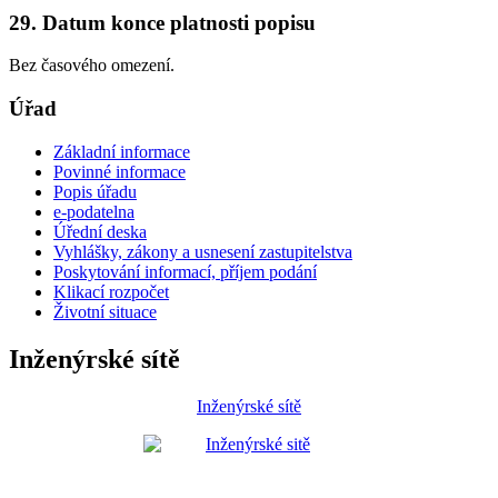
29. Datum konce platnosti popisu
Bez časového omezení.
Úřad
Základní informace
Povinné informace
Popis úřadu
e-podatelna
Úřední deska
Vyhlášky, zákony a usnesení zastupitelstva
Poskytování informací, příjem podání
Klikací rozpočet
Životní situace
Inženýrské sítě
Inženýrské sítě