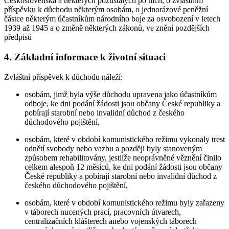
Československa a některých pozůstalých po nich, o zvláštním
příspěvku k důchodu některým osobám, o jednorázové peněžní
částce některým účastníkům národního boje za osvobození v letech
1939 až 1945 a o změně některých zákonů, ve znění pozdějších
předpisů
4. Základní informace k životní situaci
Zvláštní příspěvek k důchodu náleží:
osobám, jimž byla výše důchodu upravena jako účastníkům
odboje, ke dni podání žádosti jsou občany České republiky a
pobírají starobní nebo invalidní důchod z českého
důchodového pojištění,
osobám, které v období komunistického režimu vykonaly trest
odnětí svobody nebo vazbu a později byly stanoveným
způsobem rehabilitovány, jestliže neoprávněné věznění činilo
celkem alespoň 12 měsíců, ke dni podání žádosti jsou občany
České republiky a pobírají starobní nebo invalidní důchod z
českého důchodového pojištění,
osobám, které v období komunistického režimu byly zařazeny
v táborech nucených prací, pracovních útvarech,
centralizačních klášterech anebo vojenských táborech