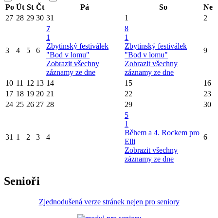
Po
Út
St
Čt
Pá
So
Ne
27
28
29
30
31
1
2
7
8
1
1
Zbytinský festiválek
Zbytinský festiválek
3
4
5
6
9
"Bod v lomu"
"Bod v lomu"
Zobrazit všechny
Zobrazit všechny
záznamy ze dne
záznamy ze dne
10
11
12
13
14
15
16
17
18
19
20
21
22
23
24
25
26
27
28
29
30
5
1
Během a 4. Rockem pro
31
1
2
3
4
6
Elli
Zobrazit všechny
záznamy ze dne
Senioři
Zjednodušená verze stránek nejen pro seniory