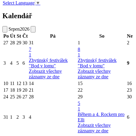
Select Language
▼
Kalendář
Srpen
2026
Po
Út
St
Čt
Pá
So
Ne
27
28
29
30
31
1
2
7
8
1
1
Zbytinský festiválek
Zbytinský festiválek
3
4
5
6
9
"Bod v lomu"
"Bod v lomu"
Zobrazit všechny
Zobrazit všechny
záznamy ze dne
záznamy ze dne
10
11
12
13
14
15
16
17
18
19
20
21
22
23
24
25
26
27
28
29
30
5
1
Během a 4. Rockem pro
31
1
2
3
4
6
Elli
Zobrazit všechny
záznamy ze dne