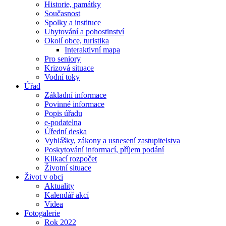
Historie, památky
Současnost
Spolky a instituce
Ubytování a pohostinství
Okolí obce, turistika
Interaktivní mapa
Pro seniory
Krizová situace
Vodní toky
Úřad
Základní informace
Povinné informace
Popis úřadu
e-podatelna
Úřední deska
Vyhlášky, zákony a usnesení zastupitelstva
Poskytování informací, příjem podání
Klikací rozpočet
Životní situace
Život v obci
Aktuality
Kalendář akcí
Videa
Fotogalerie
Rok 2022