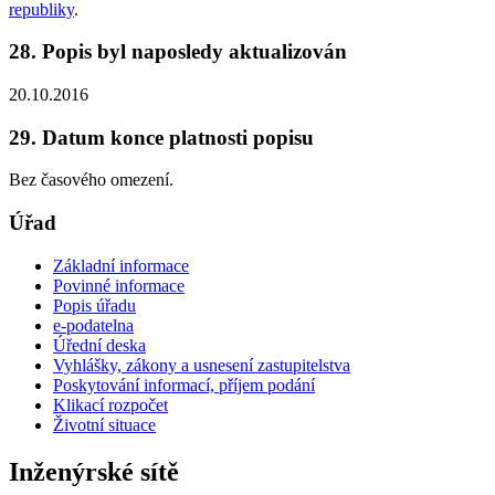
republiky
.
28. Popis byl naposledy aktualizován
20.10.2016
29. Datum konce platnosti popisu
Bez časového omezení.
Úřad
Základní informace
Povinné informace
Popis úřadu
e-podatelna
Úřední deska
Vyhlášky, zákony a usnesení zastupitelstva
Poskytování informací, příjem podání
Klikací rozpočet
Životní situace
Inženýrské sítě