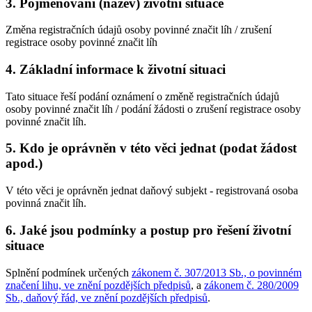
3. Pojmenování (název) životní situace
Změna registračních údajů osoby povinné značit líh / zrušení
registrace osoby povinné značit líh
4. Základní informace k životní situaci
Tato situace řeší podání oznámení o změně registračních údajů
osoby povinné značit líh / podání žádosti o zrušení registrace osoby
povinné značit líh.
5. Kdo je oprávněn v této věci jednat (podat žádost
apod.)
V této věci je oprávněn jednat daňový subjekt - registrovaná osoba
povinná značit líh.
6. Jaké jsou podmínky a postup pro řešení životní
situace
Splnění podmínek určených
zákonem č. 307/2013 Sb., o povinném
značení lihu, ve znění pozdějších předpisů
, a
zákonem č. 280/2009
Sb., daňový řád, ve znění pozdějších předpisů
.