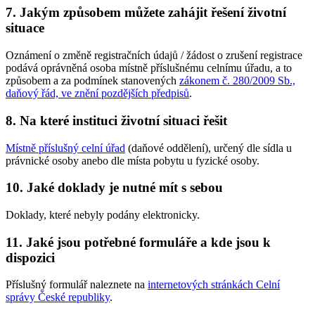
7. Jakým způsobem můžete zahájit řešení životní
situace
Oznámení o změně registračních údajů / žádost o zrušení registrace
podává oprávněná osoba místně příslušnému celnímu úřadu, a to
způsobem a za podmínek stanovených
zákonem č. 280/2009 Sb.,
daňový řád, ve znění pozdějších předpisů
.
8. Na které instituci životní situaci řešit
Místně příslušný celní úřad
(daňové oddělení), určený dle sídla u
právnické osoby anebo dle místa pobytu u fyzické osoby.
10. Jaké doklady je nutné mít s sebou
Doklady, které nebyly podány elektronicky.
11. Jaké jsou potřebné formuláře a kde jsou k
dispozici
Příslušný formulář naleznete na
internetových stránkách Celní
správy České republiky
.