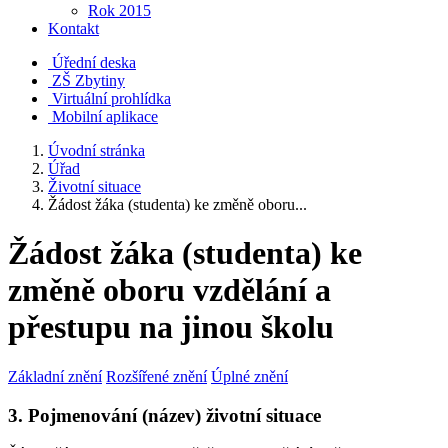
Rok 2015
Kontakt
Úřední deska
ZŠ Zbytiny
Virtuální prohlídka
Mobilní aplikace
Úvodní stránka
Úřad
Životní situace
Žádost žáka (studenta) ke změně oboru...
Žádost žáka (studenta) ke
změně oboru vzdělání a
přestupu na jinou školu
Základní znění
Rozšířené znění
Úplné znění
3. Pojmenování (název) životní situace