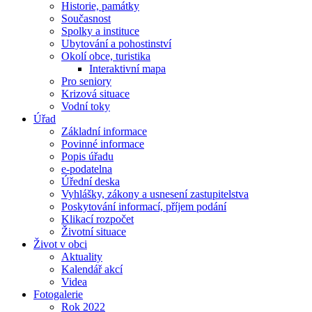
Historie, památky
Současnost
Spolky a instituce
Ubytování a pohostinství
Okolí obce, turistika
Interaktivní mapa
Pro seniory
Krizová situace
Vodní toky
Úřad
Základní informace
Povinné informace
Popis úřadu
e-podatelna
Úřední deska
Vyhlášky, zákony a usnesení zastupitelstva
Poskytování informací, příjem podání
Klikací rozpočet
Životní situace
Život v obci
Aktuality
Kalendář akcí
Videa
Fotogalerie
Rok 2022