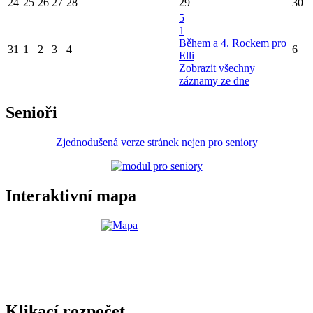
24
25
26
27
28
29
30
5
1
Během a 4. Rockem pro
31
1
2
3
4
6
Elli
Zobrazit všechny
záznamy ze dne
Senioři
Zjednodušená verze stránek nejen pro seniory
Interaktivní mapa
Klikací rozpočet