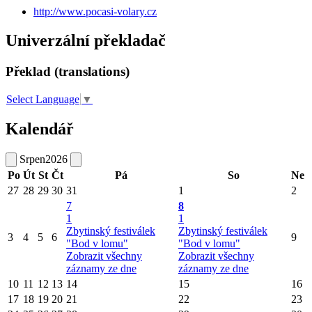
http://www.pocasi-volary.cz
Univerzální překladač
Překlad (translations)
Select Language
▼
Kalendář
Srpen
2026
Po
Út
St
Čt
Pá
So
Ne
27
28
29
30
31
1
2
7
8
1
1
Zbytinský festiválek
Zbytinský festiválek
3
4
5
6
9
"Bod v lomu"
"Bod v lomu"
Zobrazit všechny
Zobrazit všechny
záznamy ze dne
záznamy ze dne
10
11
12
13
14
15
16
17
18
19
20
21
22
23