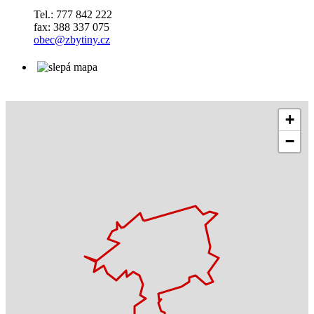
Tel.: 777 842 222
fax: 388 337 075
obec@zbytiny.cz
+
−