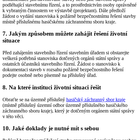
podléhající stavebnímu řízení, a to prostřednictvím osoby oprávněné
k vybraným činnostem ve výstavbě (projektant). Dále předloží
žádost o vydání stanoviska k požárně bezpečnostnímu řešení stavby
místně příslušnému hasičskému záchrannému sboru kraje.
7. Jakým způsobem můžete zahájit řešení životní
situace
Před zahájením stavebního řízení stavebním úřadem si obstarejte
veškerá potřebná stanoviska dotčených orgánů státní správy a
ostatních účastníků stavebního řízení. Žádost o stanovisko k
dokumentaci staveb v rozsahu požárně bezpečnostního řešení
podejte osobně nebo písemně na příslušný úřad.
8. Na které instituci životní situaci řešit
Obraťte se na územně příslušný
hasičský záchranný sbor kraje
(místně příslušný územní odbor územně příslušného hasičského
záchranného sboru kraje), který je dotčeným orgánem státní správy
v této věci.
10. Jaké doklady je nutné mít s sebou