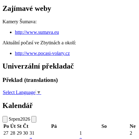
Zajímavé weby
Kamery Šumava:
http://www.sumava.eu
Aktuální počasí ve Zbytinách a okolí:
http://www.pocasi-volary.cz
Univerzální překladač
Překlad (translations)
Select Language
▼
Kalendář
Srpen
2026
Po
Út
St
Čt
Pá
So
Ne
27
28
29
30
31
1
2