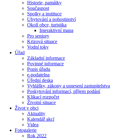
Historie, památky
Současnost
Spolky a instituce
Ubytování a pohostinství
Okolí obce, turistika
Interaktivní mapa
Pro seniory
Krizová situace
Vodní toky
Úřad
Základní informace
Povinné informace
Popis úřadu
e-podatelna
Úřední deska
Vyhlášky, zákony a usnesení zastupitelstva
Poskytování informací, příjem podání
Klikací rozpočet
Životní situace
Život v obci
Aktuality
Kalendář akcí
Videa
Fotogalerie
Rok 2022