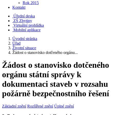
Rok 2015
Kontakt
Úřední deska
ZŠ Zbytiny
Virtuální prohlídka
Mobilní aplikace
Úvodní stránka
Úřad
Životní situace
Žádost o stanovisko dotčeného orgánu...
Žádost o stanovisko dotčeného
orgánu státní správy k
dokumentaci staveb v rozsahu
požárně bezpečnostního řešení
Základní znění
Rozšířené znění
Úplné znění