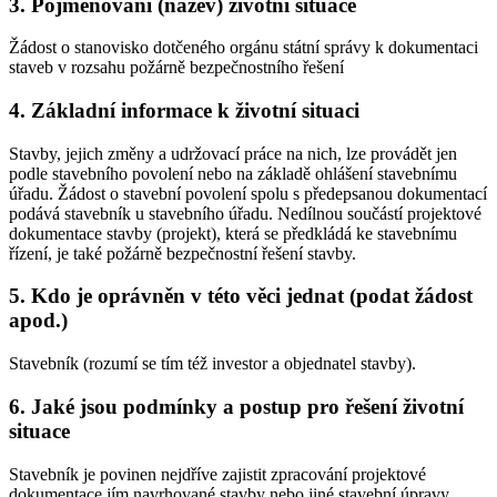
3. Pojmenování (název) životní situace
Žádost o stanovisko dotčeného orgánu státní správy k dokumentaci
staveb v rozsahu požárně bezpečnostního řešení
4. Základní informace k životní situaci
Stavby, jejich změny a udržovací práce na nich, lze provádět jen
podle stavebního povolení nebo na základě ohlášení stavebnímu
úřadu. Žádost o stavební povolení spolu s předepsanou dokumentací
podává stavebník u stavebního úřadu. Nedílnou součástí projektové
dokumentace stavby (projekt), která se předkládá ke stavebnímu
řízení, je také požárně bezpečnostní řešení stavby.
5. Kdo je oprávněn v této věci jednat (podat žádost
apod.)
Stavebník (rozumí se tím též investor a objednatel stavby).
6. Jaké jsou podmínky a postup pro řešení životní
situace
Stavebník je povinen nejdříve zajistit zpracování projektové
dokumentace jím navrhované stavby nebo jiné stavební úpravy