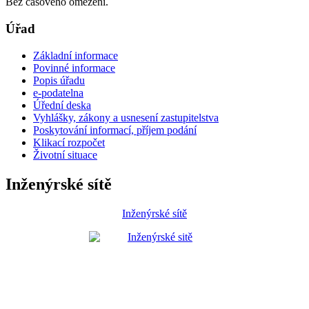
Bez časového omezení.
Úřad
Základní informace
Povinné informace
Popis úřadu
e-podatelna
Úřední deska
Vyhlášky, zákony a usnesení zastupitelstva
Poskytování informací, příjem podání
Klikací rozpočet
Životní situace
Inženýrské sítě
Inženýrské sítě