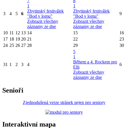
7
8
1
1
Zbytinský festiválek
Zbytinský festiválek
3
4
5
6
9
"Bod v lomu"
"Bod v lomu"
Zobrazit všechny
Zobrazit všechny
záznamy ze dne
záznamy ze dne
10
11
12
13
14
15
16
17
18
19
20
21
22
23
24
25
26
27
28
29
30
5
1
Během a 4. Rockem pro
31
1
2
3
4
6
Elli
Zobrazit všechny
záznamy ze dne
Senioři
Zjednodušená verze stránek nejen pro seniory
Interaktivní mapa