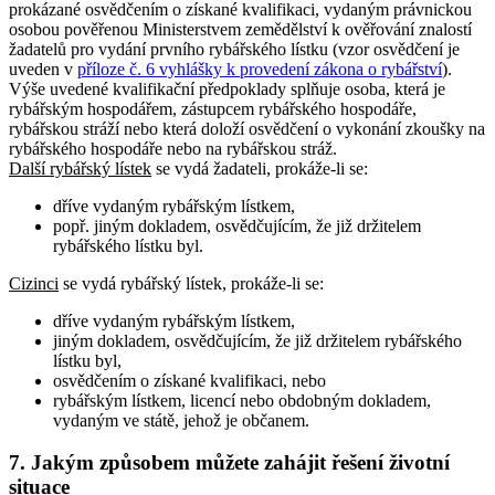
prokázané osvědčením o získané kvalifikaci, vydaným právnickou
osobou pověřenou Ministerstvem zemědělství k ověřování znalostí
žadatelů pro vydání prvního rybářského lístku (vzor osvědčení je
uveden v
příloze č. 6 vyhlášky k provedení zákona o rybářství
).
Výše uvedené kvalifikační předpoklady splňuje osoba, která je
rybářským hospodářem, zástupcem rybářského hospodáře,
rybářskou stráží nebo která doloží osvědčení o vykonání zkoušky na
rybářského hospodáře nebo na rybářskou stráž.
Další rybářský lístek
se vydá žadateli, prokáže-li se:
dříve vydaným rybářským lístkem,
popř. jiným dokladem, osvědčujícím, že již držitelem
rybářského lístku byl.
Cizinci
se vydá rybářský lístek, prokáže-li se:
dříve vydaným rybářským lístkem,
jiným dokladem, osvědčujícím, že již držitelem rybářského
lístku byl,
osvědčením o získané kvalifikaci, nebo
rybářským lístkem, licencí nebo obdobným dokladem,
vydaným ve státě, jehož je občanem.
7. Jakým způsobem můžete zahájit řešení životní
situace