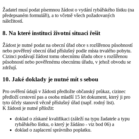
Žadatel musí podat písemnou žádost o vydání rybářského lístku (na
předepsaném formuláři), a to včetně všech požadovaných
náležitostí.
8. Na které instituci životní situaci řešit
Žádost je nutné podat na obecní úřad obce s rozšířenou působností
nebo pověřený obecní úřad příslušný podle místa trvalého pobytu.
Cizinci podávají žádost tomu obecnímu úřadu obce s rozšířenou
působností nebo pověřenému obecnímu úřadu, v jehož obvodu se
zdržují.
10. Jaké doklady je nutné mít s sebou
Pro ověření údajů v žádosti předložte občanský průkaz, cizinec
předloží cestovní pas a osoba mladší 15 let dokument, který ji pro
tyto účely stanovil věcně příslušný úřad (např. rodný list).
K žádosti je nutné přiložit:
doklad o získané kvalifikaci (záleží na typu žadatele a typu
rybářského lístku, o který je žádáno - viz bod 06) a
doklad o zaplacení správního poplatku.