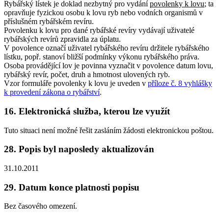
Rybářský lístek je doklad nezbytný pro vydání
povolenky k lovu
; ta
opravňuje fyzickou osobu k lovu ryb nebo vodních organismů v
příslušném rybářském revíru.
Povolenku k lovu pro dané rybářské revíry vydávají uživatelé
rybářských revírů zpravidla za úplatu.
V povolence označí uživatel rybářského revíru držitele rybářského
lístku, popř. stanoví bližší podmínky výkonu rybářského práva.
Osoba provádějící lov je povinna vyznačit v povolence datum lovu,
rybářský revír, počet, druh a hmotnost ulovených ryb.
Vzor formuláře povolenky k lovu je uveden v
příloze č. 8 vyhlášky
k provedení zákona o rybářství
.
16. Elektronická služba, kterou lze využít
Tuto situaci není možné řešit zasláním žádosti elektronickou poštou.
28. Popis byl naposledy aktualizován
31.10.2011
29. Datum konce platnosti popisu
Bez časového omezení.