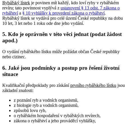
Rybářský lístek
je povinen mít každý, kdo loví ryby v rybářském
revíru; tato povinnost vyplývá z
ustanovení § 13 odst. 7 zákona o
rybářství
a
§ 10 vyhlášky k provedení zákona o rybářství
.
Rybářský lístek se vydává pro celé území České republiky na dobu
10 let, 3 let nebo 1 roku ode dne jeho vydání.
5. Kdo je oprávněn v této věci jednat (podat žádost
apod.)
O vydání rybářského lístku může požádat občan České republiky
nebo cizinec.
6. Jaké jsou podmínky a postup pro řešení životní
situace
Kvalifikační předpoklady pro získání
prvního rybářského lístku
jsou
základní znalosti:
z poznání ryb a vodních organismů,
z biologie ryb a vodních organismů,
způsobů lovu ryb,
o rybářském hospodaření v rybářských revírech,
zákona o rybářství a jeho prováděcí vyhlášky,