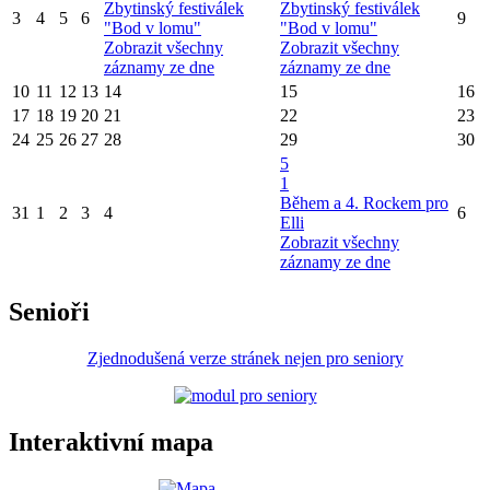
Zbytinský festiválek
Zbytinský festiválek
3
4
5
6
9
"Bod v lomu"
"Bod v lomu"
Zobrazit všechny
Zobrazit všechny
záznamy ze dne
záznamy ze dne
10
11
12
13
14
15
16
17
18
19
20
21
22
23
24
25
26
27
28
29
30
5
1
Během a 4. Rockem pro
31
1
2
3
4
6
Elli
Zobrazit všechny
záznamy ze dne
Senioři
Zjednodušená verze stránek nejen pro seniory
Interaktivní mapa