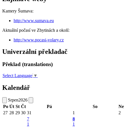
Kamery Šumava:
http://www.sumava.eu
Aktuální počasí ve Zbytinách a okolí:
http://www.pocasi-volary.cz
Univerzální překladač
Překlad (translations)
Select Language
▼
Kalendář
Srpen
2026
Po
Út
St
Čt
Pá
So
Ne
27
28
29
30
31
1
2
7
8
1
1