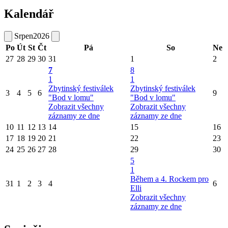
Kalendář
Srpen
2026
Po
Út
St
Čt
Pá
So
Ne
27
28
29
30
31
1
2
7
8
1
1
Zbytinský festiválek
Zbytinský festiválek
3
4
5
6
9
"Bod v lomu"
"Bod v lomu"
Zobrazit všechny
Zobrazit všechny
záznamy ze dne
záznamy ze dne
10
11
12
13
14
15
16
17
18
19
20
21
22
23
24
25
26
27
28
29
30
5
1
Během a 4. Rockem pro
31
1
2
3
4
6
Elli
Zobrazit všechny
záznamy ze dne