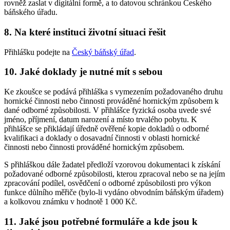
rovněž zaslat v digitální formě, a to datovou schránkou Českého
báňského úřadu.
8. Na které instituci životní situaci řešit
Přihlášku podejte na
Český báňský úřad
.
10. Jaké doklady je nutné mít s sebou
Ke zkoušce se podává přihláška s vymezením požadovaného druhu
hornické činnosti nebo činnosti prováděné hornickým způsobem k
dané odborné způsobilosti. V přihlášce fyzická osoba uvede své
jméno, příjmení, datum narození a místo trvalého pobytu. K
přihlášce se přikládají úředně ověřené kopie dokladů o odborné
kvalifikaci a doklady o dosavadní činnosti v oblasti hornické
činnosti nebo činnosti prováděné hornickým způsobem.
S přihláškou dále žadatel předloží vzorovou dokumentaci k získání
požadované odborné způsobilosti, kterou zpracoval nebo se na jejím
zpracování podílel, osvědčení o odborné způsobilosti pro výkon
funkce důlního měřiče (bylo-li vydáno obvodním báňským úřadem)
a kolkovou známku v hodnotě 1 000 Kč.
11. Jaké jsou potřebné formuláře a kde jsou k