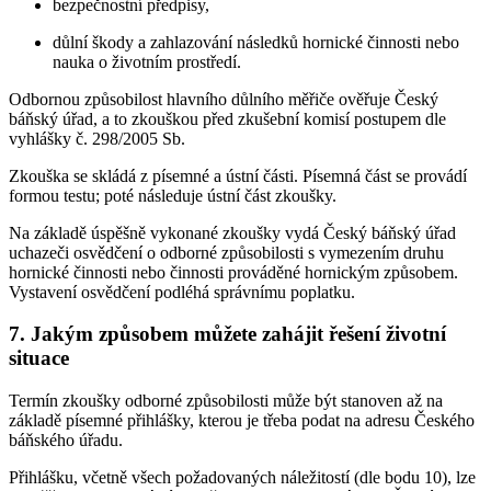
bezpečnostní předpisy,
důlní škody a zahlazování následků hornické činnosti nebo
nauka o životním prostředí.
Odbornou způsobilost hlavního důlního měřiče ověřuje Český
báňský úřad, a to zkouškou před zkušební komisí postupem dle
vyhlášky č. 298/2005 Sb.
Zkouška se skládá z písemné a ústní části. Písemná část se provádí
formou testu; poté následuje ústní část zkoušky.
Na základě úspěšně vykonané zkoušky vydá Český báňský úřad
uchazeči osvědčení o odborné způsobilosti s vymezením druhu
hornické činnosti nebo činnosti prováděné hornickým způsobem.
Vystavení osvědčení podléhá správnímu poplatku.
7. Jakým způsobem můžete zahájit řešení životní
situace
Termín zkoušky odborné způsobilosti může být stanoven až na
základě písemné přihlášky, kterou je třeba podat na adresu Českého
báňského úřadu.
Přihlášku, včetně všech požadovaných náležitostí (dle bodu 10), lze