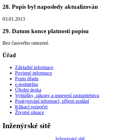
28. Popis byl naposledy aktualizován
03.01.2013
29. Datum konce platnosti popisu
Bez časového omezení.
Úřad
Základní informace
Povinné informace
Popis úřadu
e-podatelna
Úřední deska
Vyhlášky, zákony a usnesení zastupitelstva
Poskytování informací, příjem podání
Klikací rozpočet
Životní situace
Inženýrské sítě
Inženýrské sítě