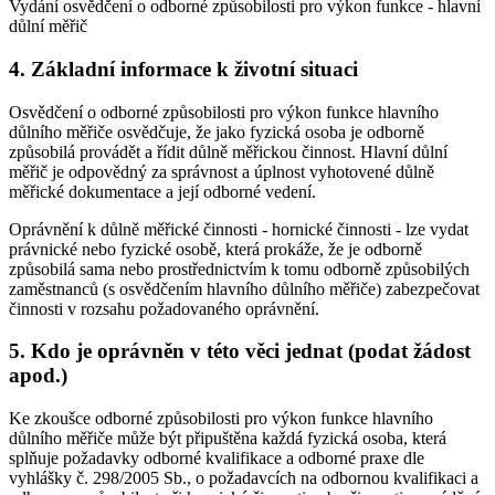
Vydání osvědčení o odborné způsobilosti pro výkon funkce - hlavní
důlní měřič
4. Základní informace k životní situaci
Osvědčení o odborné způsobilosti pro výkon funkce hlavního
důlního měřiče osvědčuje, že jako fyzická osoba je odborně
způsobilá provádět a řídit důlně měřickou činnost. Hlavní důlní
měřič je odpovědný za správnost a úplnost vyhotovené důlně
měřické dokumentace a její odborné vedení.
Oprávnění k důlně měřické činnosti - hornické činnosti - lze vydat
právnické nebo fyzické osobě, která prokáže, že je odborně
způsobilá sama nebo prostřednictvím k tomu odborně způsobilých
zaměstnanců (s osvědčením hlavního důlního měřiče) zabezpečovat
činnosti v rozsahu požadovaného oprávnění.
5. Kdo je oprávněn v této věci jednat (podat žádost
apod.)
Ke zkoušce odborné způsobilosti pro výkon funkce hlavního
důlního měřiče může být připuštěna každá fyzická osoba, která
splňuje požadavky odborné kvalifikace a odborné praxe dle
vyhlášky č. 298/2005 Sb., o požadavcích na odbornou kvalifikaci a