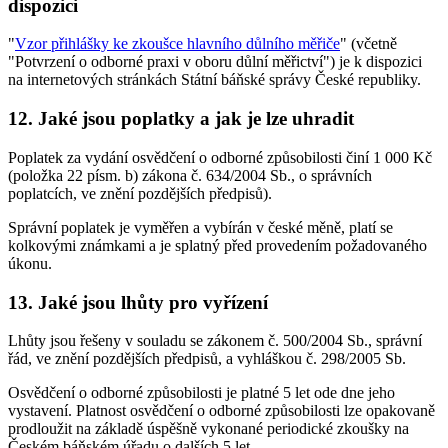
dispozici
"
Vzor přihlášky ke zkoušce hlavního důlního měřiče
" (včetně
"Potvrzení o odborné praxi v oboru důlní měřictví") je k dispozici
na internetových stránkách Státní báňské správy České republiky.
12. Jaké jsou poplatky a jak je lze uhradit
Poplatek za vydání osvědčení o odborné způsobilosti činí 1 000 Kč
(položka 22 písm. b) zákona č. 634/2004 Sb., o správních
poplatcích, ve znění pozdějších předpisů).
Správní poplatek je vyměřen a vybírán v české měně, platí se
kolkovými známkami a je splatný před provedením požadovaného
úkonu.
13. Jaké jsou lhůty pro vyřízení
Lhůty jsou řešeny v souladu se zákonem č. 500/2004 Sb., správní
řád, ve znění pozdějších předpisů, a vyhláškou č. 298/2005 Sb.
Osvědčení o odborné způsobilosti je platné 5 let ode dne jeho
vystavení. Platnost osvědčení o odborné způsobilosti lze opakovaně
prodloužit na základě úspěšně vykonané periodické zkoušky na
Českém báňském úřadu o dalších 5 let.