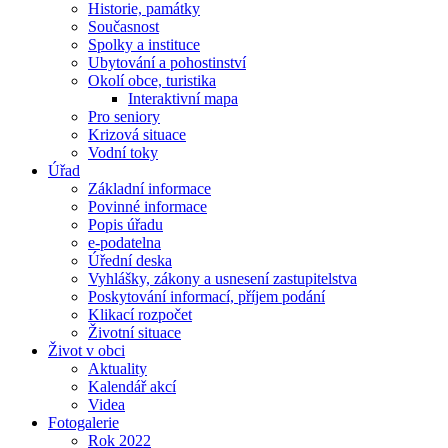
Historie, památky
Současnost
Spolky a instituce
Ubytování a pohostinství
Okolí obce, turistika
Interaktivní mapa
Pro seniory
Krizová situace
Vodní toky
Úřad
Základní informace
Povinné informace
Popis úřadu
e-podatelna
Úřední deska
Vyhlášky, zákony a usnesení zastupitelstva
Poskytování informací, příjem podání
Klikací rozpočet
Životní situace
Život v obci
Aktuality
Kalendář akcí
Videa
Fotogalerie
Rok 2022