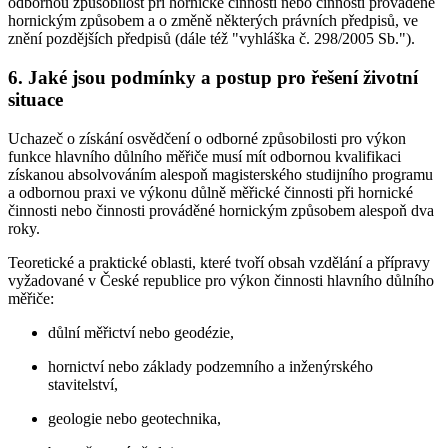
odbornou způsobilost při hornické činnosti nebo činnosti prováděné
hornickým způsobem a o změně některých právních předpisů, ve
znění pozdějších předpisů (dále též "vyhláška č. 298/2005 Sb.").
6. Jaké jsou podmínky a postup pro řešení životní
situace
Uchazeč o získání osvědčení o odborné způsobilosti pro výkon
funkce hlavního důlního měřiče musí mít odbornou kvalifikaci
získanou absolvováním alespoň magisterského studijního programu
a odbornou praxi ve výkonu důlně měřické činnosti při hornické
činnosti nebo činnosti prováděné hornickým způsobem alespoň dva
roky.
Teoretické a praktické oblasti, které tvoří obsah vzdělání a přípravy
vyžadované v České republice pro výkon činnosti hlavního důlního
měřiče:
důlní měřictví nebo geodézie,
hornictví nebo základy podzemního a inženýrského
stavitelství,
geologie nebo geotechnika,