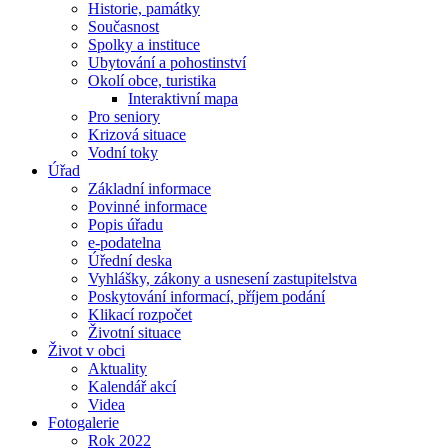
Historie, památky
Současnost
Spolky a instituce
Ubytování a pohostinství
Okolí obce, turistika
Interaktivní mapa
Pro seniory
Krizová situace
Vodní toky
Úřad
Základní informace
Povinné informace
Popis úřadu
e-podatelna
Úřední deska
Vyhlášky, zákony a usnesení zastupitelstva
Poskytování informací, příjem podání
Klikací rozpočet
Životní situace
Život v obci
Aktuality
Kalendář akcí
Videa
Fotogalerie
Rok 2022