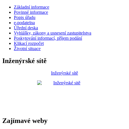
Základní informace
Povinné informace
Popis úřadu
e-podatelna
Úřední deska
Vyhlášky, zákony a usnesení zastupitelstva
Poskytování informací, příjem podání
Klikací rozpočet
Životní situace
Inženýrské sítě
Inženýrské sítě
Zajímavé weby