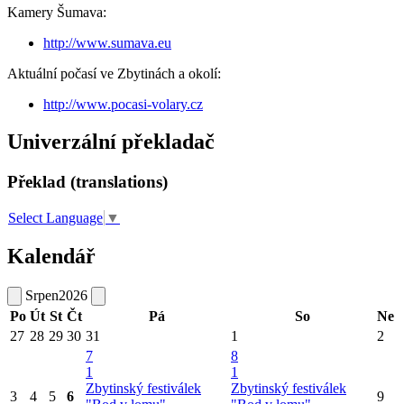
Kamery Šumava:
http://www.sumava.eu
Aktuální počasí ve Zbytinách a okolí:
http://www.pocasi-volary.cz
Univerzální překladač
Překlad (translations)
Select Language
▼
Kalendář
Srpen
2026
Po
Út
St
Čt
Pá
So
Ne
27
28
29
30
31
1
2
7
8
1
1
Zbytinský festiválek
Zbytinský festiválek
3
4
5
6
9