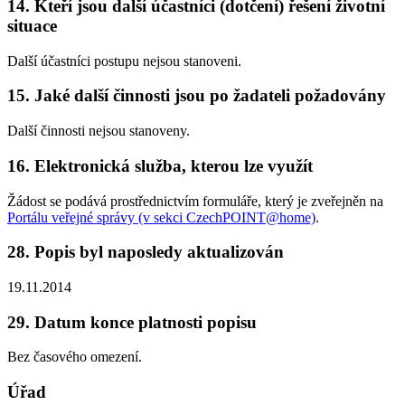
14. Kteří jsou další účastníci (dotčení) řešení životní
situace
Další účastníci postupu nejsou stanoveni.
15. Jaké další činnosti jsou po žadateli požadovány
Další činnosti nejsou stanoveny.
16. Elektronická služba, kterou lze využít
Žádost se podává prostřednictvím formuláře, který je zveřejněn na
Portálu veřejné správy (v sekci CzechPOINT@home)
.
28. Popis byl naposledy aktualizován
19.11.2014
29. Datum konce platnosti popisu
Bez časového omezení.
Úřad