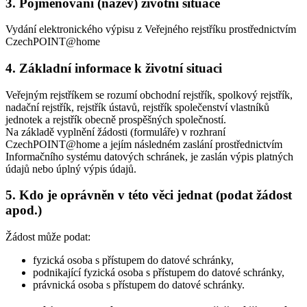
3. Pojmenování (název) životní situace
Vydání elektronického výpisu z Veřejného rejstříku prostřednictvím
CzechPOINT@home
4. Základní informace k životní situaci
Veřejným rejstříkem se rozumí obchodní rejstřík, spolkový rejstřík,
nadační rejstřík, rejstřík ústavů, rejstřík společenství vlastníků
jednotek a rejstřík obecně prospěšných společností.
Na základě vyplnění žádosti (formuláře) v rozhraní
CzechPOINT@home a jejím následném zaslání prostřednictvím
Informačního systému datových schránek, je zaslán výpis platných
údajů nebo úplný výpis údajů.
5. Kdo je oprávněn v této věci jednat (podat žádost
apod.)
Žádost může podat:
fyzická osoba s přístupem do datové schránky,
podnikající fyzická osoba s přístupem do datové schránky,
právnická osoba s přístupem do datové schránky.