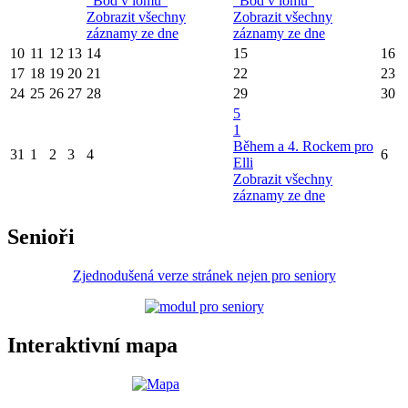
"Bod v lomu"
"Bod v lomu"
Zobrazit všechny
Zobrazit všechny
záznamy ze dne
záznamy ze dne
10
11
12
13
14
15
16
17
18
19
20
21
22
23
24
25
26
27
28
29
30
5
1
Během a 4. Rockem pro
31
1
2
3
4
6
Elli
Zobrazit všechny
záznamy ze dne
Senioři
Zjednodušená verze stránek nejen pro seniory
Interaktivní mapa