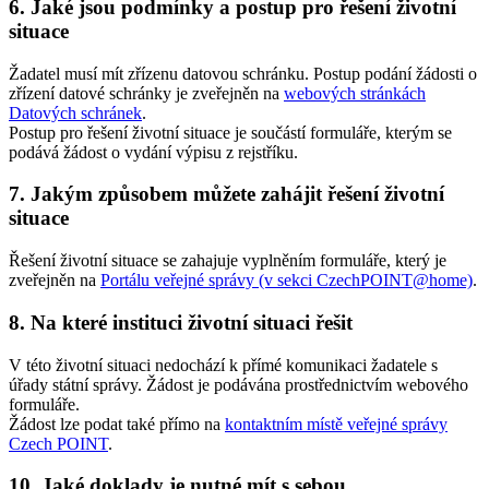
6. Jaké jsou podmínky a postup pro řešení životní
situace
Žadatel musí mít zřízenu datovou schránku. Postup podání žádosti o
zřízení datové schránky je zveřejněn na
webových stránkách
Datových schránek
.
Postup pro řešení životní situace je součástí formuláře, kterým se
podává žádost o vydání výpisu z rejstříku.
7. Jakým způsobem můžete zahájit řešení životní
situace
Řešení životní situace se zahajuje vyplněním formuláře, který je
zveřejněn na
Portálu veřejné správy (v sekci CzechPOINT@home)
.
8. Na které instituci životní situaci řešit
V této životní situaci nedochází k přímé komunikaci žadatele s
úřady státní správy. Žádost je podávána prostřednictvím webového
formuláře.
Žádost lze podat také přímo na
kontaktním místě veřejné správy
Czech POINT
.
10. Jaké doklady je nutné mít s sebou