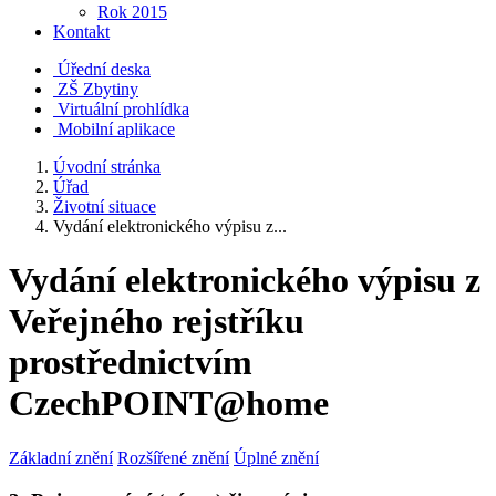
Rok 2015
Kontakt
Úřední deska
ZŠ Zbytiny
Virtuální prohlídka
Mobilní aplikace
Úvodní stránka
Úřad
Životní situace
Vydání elektronického výpisu z...
Vydání elektronického výpisu z
Veřejného rejstříku
prostřednictvím
CzechPOINT@home
Základní znění
Rozšířené znění
Úplné znění