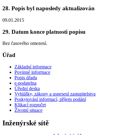
28. Popis byl naposledy aktualizován
09.01.2015
29. Datum konce platnosti popisu
Bez časového omezení.
Úřad
Základní informace
Povinné informace
Popis úřadu
e-podatelna
Úřední deska
Vyhlášky, zákony a usnesení zastupitelstva
Poskytování informací, příjem podání
Klikací rozpočet
Životní situace
Inženýrské sítě