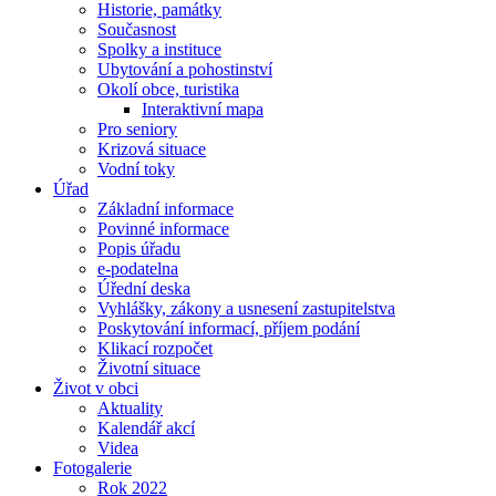
Historie, památky
Současnost
Spolky a instituce
Ubytování a pohostinství
Okolí obce, turistika
Interaktivní mapa
Pro seniory
Krizová situace
Vodní toky
Úřad
Základní informace
Povinné informace
Popis úřadu
e-podatelna
Úřední deska
Vyhlášky, zákony a usnesení zastupitelstva
Poskytování informací, příjem podání
Klikací rozpočet
Životní situace
Život v obci
Aktuality
Kalendář akcí
Videa
Fotogalerie
Rok 2022