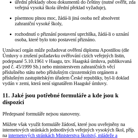
úřední překlady obou dokumentů do češtiny (nutné ověřit, zda
veřejná vysoká škola úřední překlad vyžaduje),
písemnou plnou moc, žádá-li jiná osoba než absolvent
zahraniční vysoké školy,
rozhodnutí o přiznání postavení uprchlíka, žádá-li o uznání
osoba, které bylo toto postavení přiznáno.
Uznávací orgán může požadovat ověření diplomu Apostillou (dle
Úmluvy o zrušení požadavku ověřování cizích veřejných listin,
podepsané 5.10.1961 v Haagu, tzv. Haagská úmluva, publikovaná
pod č. 45/1999 Sb.) nebo ministerstvem zahraničních věcí
příslušného státu nebo příslušným cizozemským orgánem a
příslušným zastupitelským úřadem České republiky, byl-li doklad
vydán v zemi, která není signatářem Haagské úmluvy.
11. Jaké jsou potřebné formuláře a kde jsou k
dispozici
Předepsané formuláře nejsou stanoveny.
Můžete však využít formuláře žádostí, které jsou uveřejněny na
internetových stránkách jednotlivých veřejných vysokých škol, příp.
na
internetových stránkách Ministerstva školství, mládeže a