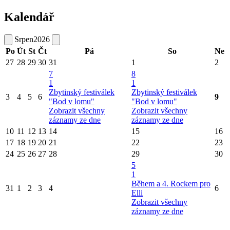
Kalendář
Srpen
2026
Po
Út
St
Čt
Pá
So
Ne
27
28
29
30
31
1
2
7
8
1
1
Zbytinský festiválek
Zbytinský festiválek
3
4
5
6
9
"Bod v lomu"
"Bod v lomu"
Zobrazit všechny
Zobrazit všechny
záznamy ze dne
záznamy ze dne
10
11
12
13
14
15
16
17
18
19
20
21
22
23
24
25
26
27
28
29
30
5
1
Během a 4. Rockem pro
31
1
2
3
4
6
Elli
Zobrazit všechny
záznamy ze dne