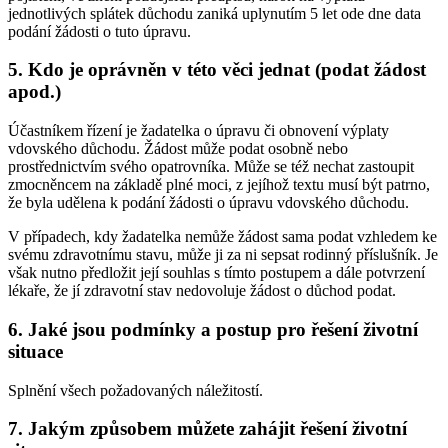
jednotlivých splátek důchodu zaniká uplynutím 5 let ode dne data
podání žádosti o tuto úpravu.
5. Kdo je oprávněn v této věci jednat (podat žádost
apod.)
Účastníkem řízení je žadatelka o úpravu či obnovení výplaty
vdovského důchodu. Žádost může podat osobně nebo
prostřednictvím svého opatrovníka. Může se též nechat zastoupit
zmocněncem na základě plné moci, z jejíhož textu musí být patrno,
že byla udělena k podání žádosti o úpravu vdovského důchodu.
V případech, kdy žadatelka nemůže žádost sama podat vzhledem ke
svému zdravotnímu stavu, může ji za ni sepsat rodinný příslušník. Je
však nutno předložit její souhlas s tímto postupem a dále potvrzení
lékaře, že jí zdravotní stav nedovoluje žádost o důchod podat.
6. Jaké jsou podmínky a postup pro řešení životní
situace
Splnění všech požadovaných náležitostí.
7. Jakým způsobem můžete zahájit řešení životní