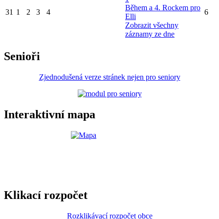
Během a 4. Rockem pro
31
1
2
3
4
6
Elli
Zobrazit všechny
záznamy ze dne
Senioři
Zjednodušená verze stránek nejen pro seniory
Interaktivní mapa
Klikací rozpočet
Rozklikávací rozpočet obce