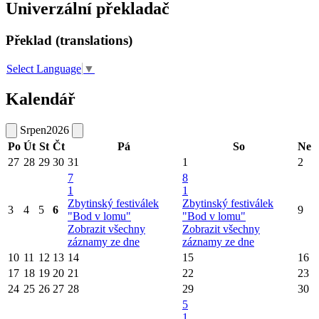
Univerzální překladač
Překlad (translations)
Select Language
▼
Kalendář
Srpen
2026
Po
Út
St
Čt
Pá
So
Ne
27
28
29
30
31
1
2
7
8
1
1
Zbytinský festiválek
Zbytinský festiválek
3
4
5
6
9
"Bod v lomu"
"Bod v lomu"
Zobrazit všechny
Zobrazit všechny
záznamy ze dne
záznamy ze dne
10
11
12
13
14
15
16
17
18
19
20
21
22
23
24
25
26
27
28
29
30
5
1