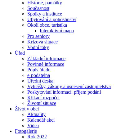
Historie, památky
Současnost
Spolky a instituce
Ubytování a pohostinství
Okolí obce, turistika
Interaktivní mapa
Pro seniory
Krizová situace
Vodní toky
Úřad
Základní informace
Povinné informace
Popis úřadu
e-podatelna
Úřední deska
Vyhlášky, zákony a usnesení zastupitelstva
Poskytování informací, příjem podání
Klikací rozpočet
Životní situace
Život v obci
Aktuality
Kalendář akcí
Videa
Fotogalerie
Rok 2022