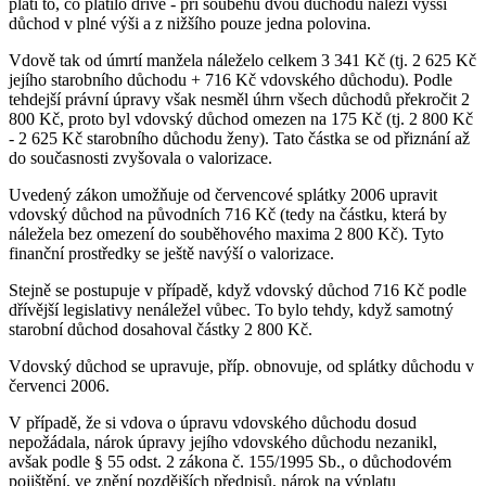
platí to, co platilo dříve - při souběhu dvou důchodů náleží vyšší
důchod v plné výši a z nižšího pouze jedna polovina.
Vdově tak od úmrtí manžela náleželo celkem 3 341 Kč (tj. 2 625 Kč
jejího starobního důchodu + 716 Kč vdovského důchodu). Podle
tehdejší právní úpravy však nesměl úhrn všech důchodů překročit 2
800 Kč, proto byl vdovský důchod omezen na 175 Kč (tj. 2 800 Kč
- 2 625 Kč starobního důchodu ženy). Tato částka se od přiznání až
do současnosti zvyšovala o valorizace.
Uvedený zákon umožňuje od červencové splátky 2006 upravit
vdovský důchod na původních 716 Kč (tedy na částku, která by
náležela bez omezení do souběhového maxima 2 800 Kč). Tyto
finanční prostředky se ještě navýší o valorizace.
Stejně se postupuje v případě, když vdovský důchod 716 Kč podle
dřívější legislativy nenáležel vůbec. To bylo tehdy, když samotný
starobní důchod dosahoval částky 2 800 Kč.
Vdovský důchod se upravuje, příp. obnovuje, od splátky důchodu v
červenci 2006.
V případě, že si vdova o úpravu vdovského důchodu dosud
nepožádala, nárok úpravy jejího vdovského důchodu nezanikl,
avšak podle § 55 odst. 2 zákona č. 155/1995 Sb., o důchodovém
pojištění, ve znění pozdějších předpisů, nárok na výplatu