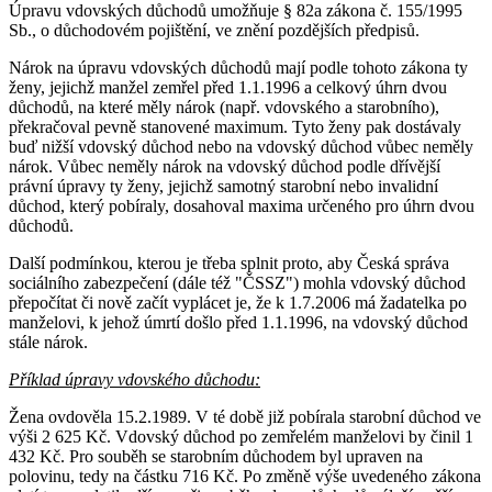
Úpravu vdovských důchodů umožňuje § 82a zákona č. 155/1995
Sb., o důchodovém pojištění, ve znění pozdějších předpisů.
Nárok na úpravu vdovských důchodů mají podle tohoto zákona ty
ženy, jejichž manžel zemřel před 1.1.1996 a celkový úhrn dvou
důchodů, na které měly nárok (např. vdovského a starobního),
překračoval pevně stanovené maximum. Tyto ženy pak dostávaly
buď nižší vdovský důchod nebo na vdovský důchod vůbec neměly
nárok. Vůbec neměly nárok na vdovský důchod podle dřívější
právní úpravy ty ženy, jejichž samotný starobní nebo invalidní
důchod, který pobíraly, dosahoval maxima určeného pro úhrn dvou
důchodů.
Další podmínkou, kterou je třeba splnit proto, aby Česká správa
sociálního zabezpečení (dále též "ČSSZ") mohla vdovský důchod
přepočítat či nově začít vyplácet je, že k 1.7.2006 má žadatelka po
manželovi, k jehož úmrtí došlo před 1.1.1996, na vdovský důchod
stále nárok.
Příklad úpravy vdovského důchodu:
Žena ovdověla 15.2.1989. V té době již pobírala starobní důchod ve
výši 2 625 Kč. Vdovský důchod po zemřelém manželovi by činil 1
432 Kč. Pro souběh se starobním důchodem byl upraven na
polovinu, tedy na částku 716 Kč. Po změně výše uvedeného zákona