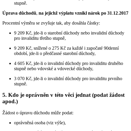
stupně.
Úprava důchodů
,
na jejichž výplatu vznikl nárok po 31
.
12
.
2017
Procentní výměra se zvyšuje tak, aby dosáhla částky:
9 209 Kč, jde-li o starobní důchody nebo invalidní důchody
pro invaliditu třetího stupně,
9 209 Kč, snížené o 275 Kč za každé i započaté 90denní
období, jde-li o předčasné starobní důchody,
4 605 Kč, jde-li o invalidní důchody pro invaliditu druhého
stupně nebo vdovské a vdovecké důchody,
3 070 Kč, jde-li o invalidní důchody pro invaliditu prvního
stupně.
5. Kdo je oprávněn v této věci jednat (podat žádost
apod.)
Žádost o úpravu důchodu může podat:
oprávněná osoba (viz výše),