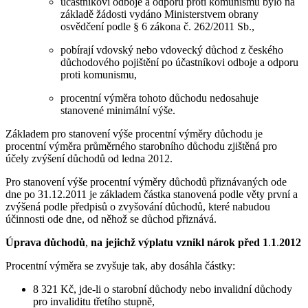
účastníkovi odboje a odporu proti komunismu bylo na
základě žádosti vydáno Ministerstvem obrany
osvědčení podle § 6 zákona č. 262/2011 Sb.,
pobírají vdovský nebo vdovecký důchod z českého
důchodového pojištění po účastníkovi odboje a odporu
proti komunismu,
procentní výměra tohoto důchodu nedosahuje
stanovené minimální výše.
Základem pro stanovení výše procentní výměry důchodu je
procentní výměra průměrného starobního důchodu zjištěná pro
účely zvýšení důchodů od ledna 2012.
Pro stanovení výše procentní výměry důchodů přiznávaných ode
dne po 31.12.2011 je základem částka stanovená podle věty první a
zvýšená podle předpisů o zvyšování důchodů, které nabudou
účinnosti ode dne, od něhož se důchod přiznává.
Úprava důchodů
,
na jejichž výplatu vznikl nárok před 1
.
1
.
2012
Procentní výměra se zvyšuje tak, aby dosáhla částky:
8 321 Kč, jde-li o starobní důchody nebo invalidní důchody
pro invaliditu třetího stupně,