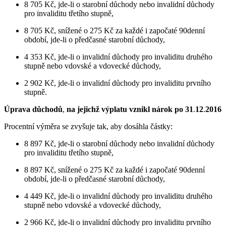
8 705 Kč, jde-li o starobní důchody nebo invalidní důchody
pro invaliditu třetího stupně,
8 705 Kč, snížené o 275 Kč za každé i započaté 90denní
období, jde-li o předčasné starobní důchody,
4 353 Kč, jde-li o invalidní důchody pro invaliditu druhého
stupně nebo vdovské a vdovecké důchody,
2 902 Kč, jde-li o invalidní důchody pro invaliditu prvního
stupně.
Úprava důchodů
,
na jejichž výplatu vznikl nárok po 31
.
12
.
2016
Procentní výměra se zvyšuje tak, aby dosáhla částky:
8 897 Kč, jde-li o starobní důchody nebo invalidní důchody
pro invaliditu třetího stupně,
8 897 Kč, snížené o 275 Kč za každé i započaté 90denní
období, jde-li o předčasné starobní důchody,
4 449 Kč, jde-li o invalidní důchody pro invaliditu druhého
stupně nebo vdovské a vdovecké důchody,
2 966 Kč, jde-li o invalidní důchody pro invaliditu prvního