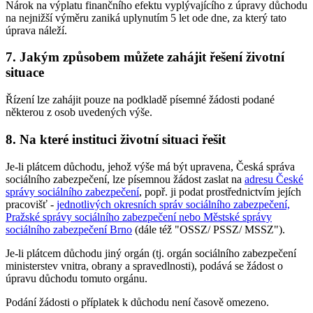
Nárok na výplatu finančního efektu vyplývajícího z úpravy důchodu
na nejnižší výměru zaniká uplynutím 5 let ode dne, za který tato
úprava náleží.
7. Jakým způsobem můžete zahájit řešení životní
situace
Řízení lze zahájit pouze na podkladě písemné žádosti podané
některou z osob uvedených výše.
8. Na které instituci životní situaci řešit
Je-li plátcem důchodu, jehož výše má být upravena, Česká správa
sociálního zabezpečení, lze písemnou žádost zaslat na
adresu České
správy sociálního zabezpečení
, popř. ji podat prostřednictvím jejích
pracovišť -
jednotlivých okresních správ sociálního zabezpečení,
Pražské správy sociálního zabezpečení nebo Městské správy
sociálního zabezpečení Brno
(dále též "OSSZ/ PSSZ/ MSSZ").
Je-li plátcem důchodu jiný orgán (tj. orgán sociálního zabezpečení
ministerstev vnitra, obrany a spravedlnosti), podává se žádost o
úpravu důchodu tomuto orgánu.
Podání žádosti o příplatek k důchodu není časově omezeno.