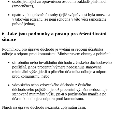
osoba jednající za oprávněnou osobu na základě plné moci
(zmocněnec),
opatrovník oprávněné osoby (jejíž svéprávnost byla omezena
v takovém rozsahu, že není schopna v této věci samostatně
právně jednat).
6. Jaké jsou podmínky a postup pro řešení životní
situace
Podmínkou pro úpravu důchodu je vydání osvědčení účastníka
odboje a odporu proti komunismu Ministerstvem obrany a pobírání:
starobního nebo invalidního důchodu z českého důchodového
pojištění, jehož procentní výměra nedosahuje stanovené
minimální výše, jde-li o přímého účastníka odboje a odporu
proti komunismu, nebo
vdovského nebo vdoveckého důchodu z českého
důchodového pojištění, jehož procentní výměra nedosahuje
stanovené minimální výše, jde-li o pozůstalého manžela po
účastníku odboje a odporu proti komunismu.
Nárok na úpravu důchodu nezaniká uplynutím času.