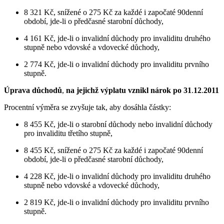
8 321 Kč, snížené o 275 Kč za každé i započaté 90denní
období, jde-li o předčasné starobní důchody,
4 161 Kč, jde-li o invalidní důchody pro invaliditu druhého
stupně nebo vdovské a vdovecké důchody,
2 774 Kč, jde-li o invalidní důchody pro invaliditu prvního
stupně.
Úprava důchodů
,
na jejichž výplatu vznikl nárok po 31
.
12
.
2011
Procentní výměra se zvyšuje tak, aby dosáhla částky:
8 455 Kč, jde-li o starobní důchody nebo invalidní důchody
pro invaliditu třetího stupně,
8 455 Kč, snížené o 275 Kč za každé i započaté 90denní
období, jde-li o předčasné starobní důchody,
4 228 Kč, jde-li o invalidní důchody pro invaliditu druhého
stupně nebo vdovské a vdovecké důchody,
2 819 Kč, jde-li o invalidní důchody pro invaliditu prvního
stupně.