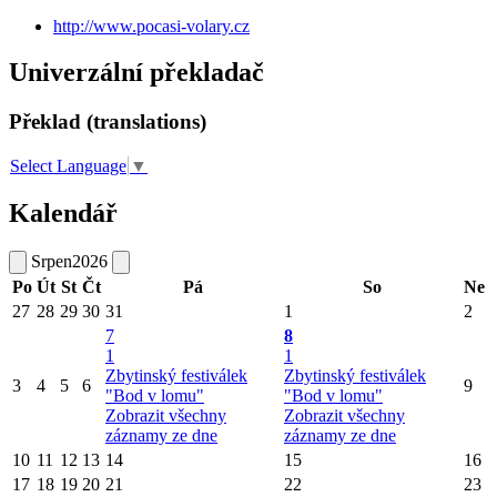
http://www.pocasi-volary.cz
Univerzální překladač
Překlad (translations)
Select Language
▼
Kalendář
Srpen
2026
Po
Út
St
Čt
Pá
So
Ne
27
28
29
30
31
1
2
7
8
1
1
Zbytinský festiválek
Zbytinský festiválek
3
4
5
6
9
"Bod v lomu"
"Bod v lomu"
Zobrazit všechny
Zobrazit všechny
záznamy ze dne
záznamy ze dne
10
11
12
13
14
15
16
17
18
19
20
21
22
23