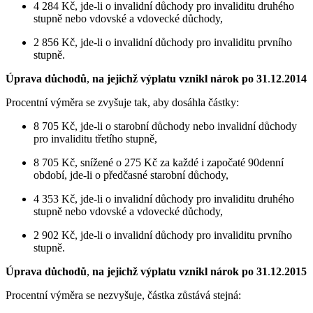
4 284 Kč, jde-li o invalidní důchody pro invaliditu druhého
stupně nebo vdovské a vdovecké důchody,
2 856 Kč, jde-li o invalidní důchody pro invaliditu prvního
stupně.
Úprava důchodů
,
na jejichž výplatu vznikl nárok po 31
.
12
.
2014
Procentní výměra se zvyšuje tak, aby dosáhla částky:
8 705 Kč, jde-li o starobní důchody nebo invalidní důchody
pro invaliditu třetího stupně,
8 705 Kč, snížené o 275 Kč za každé i započaté 90denní
období, jde-li o předčasné starobní důchody,
4 353 Kč, jde-li o invalidní důchody pro invaliditu druhého
stupně nebo vdovské a vdovecké důchody,
2 902 Kč, jde-li o invalidní důchody pro invaliditu prvního
stupně.
Úprava důchodů
,
na jejichž výplatu vznikl nárok po 31
.
12
.
2015
Procentní výměra se nezvyšuje, částka zůstává stejná: