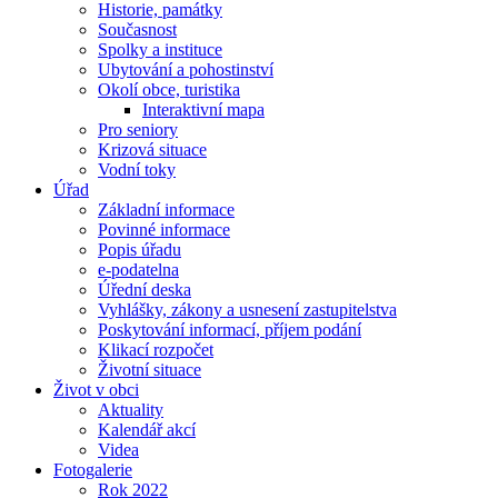
Historie, památky
Současnost
Spolky a instituce
Ubytování a pohostinství
Okolí obce, turistika
Interaktivní mapa
Pro seniory
Krizová situace
Vodní toky
Úřad
Základní informace
Povinné informace
Popis úřadu
e-podatelna
Úřední deska
Vyhlášky, zákony a usnesení zastupitelstva
Poskytování informací, příjem podání
Klikací rozpočet
Životní situace
Život v obci
Aktuality
Kalendář akcí
Videa
Fotogalerie
Rok 2022