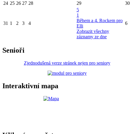
24
25
26
27
28
29
30
5
1
Během a 4. Rockem pro
31
1
2
3
4
6
Elli
Zobrazit všechny
záznamy ze dne
Senioři
Zjednodušená verze stránek nejen pro seniory
Interaktivní mapa