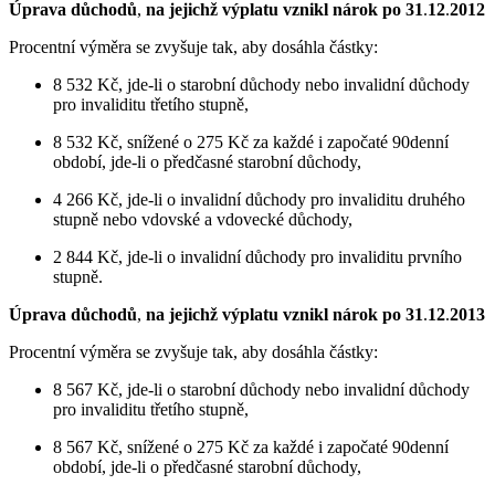
Úprava důchodů
,
na jejichž výplatu vznikl nárok po 31
.
12
.
2012
Procentní výměra se zvyšuje tak, aby dosáhla částky:
8 532 Kč, jde-li o starobní důchody nebo invalidní důchody
pro invaliditu třetího stupně,
8 532 Kč, snížené o 275 Kč za každé i započaté 90denní
období, jde-li o předčasné starobní důchody,
4 266 Kč, jde-li o invalidní důchody pro invaliditu druhého
stupně nebo vdovské a vdovecké důchody,
2 844 Kč, jde-li o invalidní důchody pro invaliditu prvního
stupně.
Úprava důchodů
,
na jejichž výplatu vznikl nárok po 31
.
12
.
2013
Procentní výměra se zvyšuje tak, aby dosáhla částky:
8 567 Kč, jde-li o starobní důchody nebo invalidní důchody
pro invaliditu třetího stupně,
8 567 Kč, snížené o 275 Kč za každé i započaté 90denní
období, jde-li o předčasné starobní důchody,