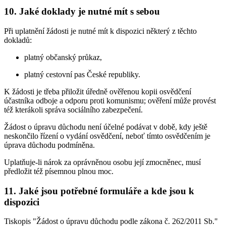
10. Jaké doklady je nutné mít s sebou
Při uplatnění žádosti je nutné mít k dispozici některý z těchto
dokladů:
platný občanský průkaz,
platný cestovní pas České republiky.
K žádosti je třeba přiložit úředně ověřenou kopii osvědčení
účastníka odboje a odporu proti komunismu; ověření může provést
též kterákoli správa sociálního zabezpečení.
Žádost o úpravu důchodu není účelné podávat v době, kdy ještě
neskončilo řízení o vydání osvědčení, neboť tímto osvědčením je
úprava důchodu podmíněna.
Uplatňuje-li nárok za oprávněnou osobu její zmocněnec, musí
předložit též písemnou plnou moc.
11. Jaké jsou potřebné formuláře a kde jsou k
dispozici
Tiskopis "Žádost o úpravu důchodu podle zákona č. 262/2011 Sb."