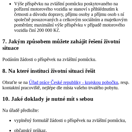
Výše příspěvku na zvláštní pomůcku poskytovaného na
pořízení motorového vozidla se stanoví s přihlédnutím k
četnosti a důvodu dopravy, příjmu osoby a příjmu osob s ní
společně posuzovaných a celkovým sociálním a majetkovým
poměrům; maximální výše příspěvku v případě motorového
vozidla činí 200 000 Kč.
7. Jakým způsobem můžete zahájit řešení životní
situace
Podáním žádosti o příspěvek na zvláštní pomůcku.
8. Na které instituci životní situaci řešit
Obraťte se na
Úřad práce České republiky - krajskou pobočku
, resp.
kontaktní pracoviště, nejlépe dle místa vašeho trvalého pobytu.
10. Jaké doklady je nutné mít s sebou
Na úřadě předložte:
vyplněný formulář žádosti o příspěvek na zvláštní pomůcku,
občanský průkaz,