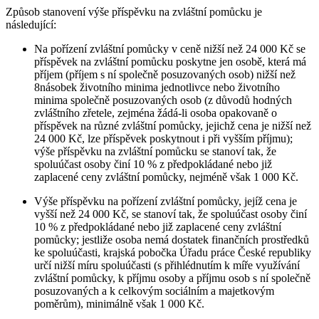
Způsob stanovení výše příspěvku na zvláštní pomůcku je
následující:
Na pořízení zvláštní pomůcky v ceně nižší než 24 000 Kč se
příspěvek na zvláštní pomůcku poskytne jen osobě, která má
příjem (příjem s ní společně posuzovaných osob) nižší než
8násobek životního minima jednotlivce nebo životního
minima společně posuzovaných osob (z důvodů hodných
zvláštního zřetele, zejména žádá-li osoba opakovaně o
příspěvek na různé zvláštní pomůcky, jejichž cena je nižší než
24 000 Kč, lze příspěvek poskytnout i při vyšším příjmu);
výše příspěvku na zvláštní pomůcku se stanoví tak, že
spoluúčast osoby činí 10 % z předpokládané nebo již
zaplacené ceny zvláštní pomůcky, nejméně však 1 000 Kč.
Výše příspěvku na pořízení zvláštní pomůcky, jejíž cena je
vyšší než 24 000 Kč, se stanoví tak, že spoluúčast osoby činí
10 % z předpokládané nebo již zaplacené ceny zvláštní
pomůcky; jestliže osoba nemá dostatek finančních prostředků
ke spoluúčasti, krajská pobočka Úřadu práce České republiky
určí nižší míru spoluúčasti (s přihlédnutím k míře využívání
zvláštní pomůcky, k příjmu osoby a příjmu osob s ní společně
posuzovaných a k celkovým sociálním a majetkovým
poměrům), minimálně však 1 000 Kč.