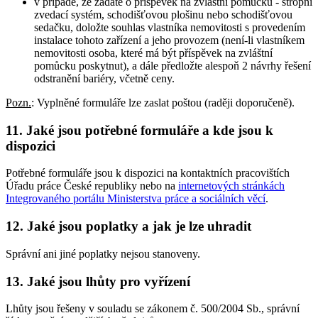
v případě, že žádáte o příspěvek na zvláštní pomůcku - stropní
zvedací systém, schodišťovou plošinu nebo schodišťovou
sedačku, doložte souhlas vlastníka nemovitosti s provedením
instalace tohoto zařízení a jeho provozem (není-li vlastníkem
nemovitosti osoba, které má být příspěvek na zvláštní
pomůcku poskytnut), a dále předložte alespoň 2 návrhy řešení
odstranění bariéry, včetně ceny.
Pozn.
: Vyplněné formuláře lze zaslat poštou (raději doporučeně).
11. Jaké jsou potřebné formuláře a kde jsou k
dispozici
Potřebné formuláře jsou k dispozici na kontaktních pracovištích
Úřadu práce České republiky nebo na
internetových stránkách
Integrovaného portálu Ministerstva práce a sociálních věcí
.
12. Jaké jsou poplatky a jak je lze uhradit
Správní ani jiné poplatky nejsou stanoveny.
13. Jaké jsou lhůty pro vyřízení
Lhůty jsou řešeny v souladu se zákonem č. 500/2004 Sb., správní