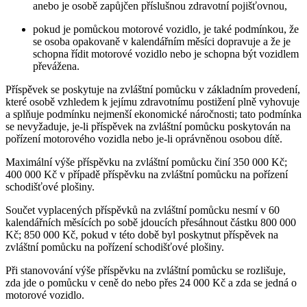
anebo je osobě zapůjčen příslušnou zdravotní pojišťovnou,
pokud je pomůckou motorové vozidlo, je také podmínkou, že
se osoba opakovaně v kalendářním měsíci dopravuje a že je
schopna řídit motorové vozidlo nebo je schopna být vozidlem
převážena.
Příspěvek se poskytuje na zvláštní pomůcku v základním provedení,
které osobě vzhledem k jejímu zdravotnímu postižení plně vyhovuje
a splňuje podmínku nejmenší ekonomické náročnosti; tato podmínka
se nevyžaduje, je-li příspěvek na zvláštní pomůcku poskytován na
pořízení motorového vozidla nebo je-li oprávněnou osobou dítě.
Maximální výše příspěvku na zvláštní pomůcku činí 350 000 Kč;
400 000 Kč v případě příspěvku na zvláštní pomůcku na pořízení
schodišťové plošiny.
Součet vyplacených příspěvků na zvláštní pomůcku nesmí v 60
kalendářních měsících po sobě jdoucích přesáhnout částku 800 000
Kč; 850 000 Kč, pokud v této době byl poskytnut příspěvek na
zvláštní pomůcku na pořízení schodišťové plošiny.
Při stanovování výše příspěvku na zvláštní pomůcku se rozlišuje,
zda jde o pomůcku v ceně do nebo přes 24 000 Kč a zda se jedná o
motorové vozidlo.