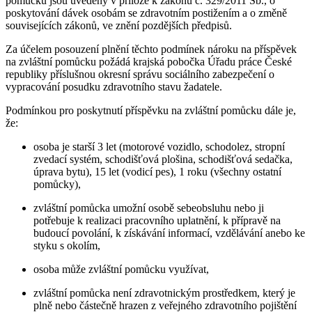
pomůcku jsou uvedeny v příloze k zákonu č. 329/2011 Sb., o
poskytování dávek osobám se zdravotním postižením a o změně
souvisejících zákonů, ve znění pozdějších předpisů.
Za účelem posouzení plnění těchto podmínek nároku na příspěvek
na zvláštní pomůcku požádá krajská pobočka Úřadu práce České
republiky příslušnou okresní správu sociálního zabezpečení o
vypracování posudku zdravotního stavu žadatele.
Podmínkou pro poskytnutí příspěvku na zvláštní pomůcku dále je,
že:
osoba je starší 3 let (motorové vozidlo, schodolez, stropní
zvedací systém, schodišťová plošina, schodišťová sedačka,
úprava bytu), 15 let (vodicí pes), 1 roku (všechny ostatní
pomůcky),
zvláštní pomůcka umožní osobě sebeobsluhu nebo ji
potřebuje k realizaci pracovního uplatnění, k přípravě na
budoucí povolání, k získávání informací, vzdělávání anebo ke
styku s okolím,
osoba může zvláštní pomůcku využívat,
zvláštní pomůcka není zdravotnickým prostředkem, který je
plně nebo částečně hrazen z veřejného zdravotního pojištění