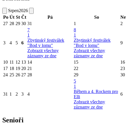
Srpen
2026
Po
Út
St
Čt
Pá
So
Ne
27
28
29
30
31
1
2
7
8
1
1
Zbytinský festiválek
Zbytinský festiválek
3
4
5
6
9
"Bod v lomu"
"Bod v lomu"
Zobrazit všechny
Zobrazit všechny
záznamy ze dne
záznamy ze dne
10
11
12
13
14
15
16
17
18
19
20
21
22
23
24
25
26
27
28
29
30
5
1
Během a 4. Rockem pro
31
1
2
3
4
6
Elli
Zobrazit všechny
záznamy ze dne
Senioři