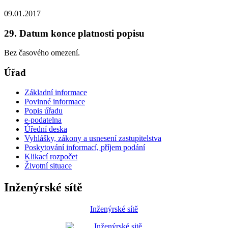
09.01.2017
29. Datum konce platnosti popisu
Bez časového omezení.
Úřad
Základní informace
Povinné informace
Popis úřadu
e-podatelna
Úřední deska
Vyhlášky, zákony a usnesení zastupitelstva
Poskytování informací, příjem podání
Klikací rozpočet
Životní situace
Inženýrské sítě
Inženýrské sítě