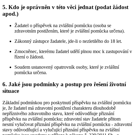
5. Kdo je oprávněn v této věci jednat (podat žádost
apod.)
Žadatel o příspěvek na zvláštní pomůcku (osoba se
zdravotním postižením, které je zvláštní pomůcka určena).
Zákonný zástupce žadatele, jde-li o nezletilého do 18 let.
Zmocněnec, kterému žadatel udělí plnou moc k zastupování v
řízení o žádosti.
Soudem ustanovený opatrovník osoby, které je zvláštní
pomůcka určena.
6. Jaké jsou podmínky a postup pro řešení životní
situace
Základní podmínkou pro poskytnutí příspěvku na zvláštní pomůcku
je, že žadatel má zdravotní postižení charakteru dlouhodobě
nepříznivého zdravotního stavu, které odůvodňuje přiznání
příspěvku na zvláštní pomůcku; zdravotní stav žadatele přitom
nesmí vylučovat přiznání příspěvku na zvláštní pomůcku - zdravotní
stavy odůvodňující a vylučující přiznání příspěvku na zvláštní