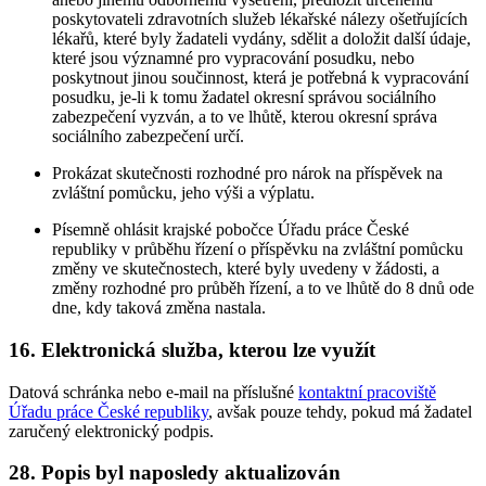
poskytovateli zdravotních služeb lékařské nálezy ošetřujících
lékařů, které byly žadateli vydány, sdělit a doložit další údaje,
které jsou významné pro vypracování posudku, nebo
poskytnout jinou součinnost, která je potřebná k vypracování
posudku, je-li k tomu žadatel okresní správou sociálního
zabezpečení vyzván, a to ve lhůtě, kterou okresní správa
sociálního zabezpečení určí.
Prokázat skutečnosti rozhodné pro nárok na příspěvek na
zvláštní pomůcku, jeho výši a výplatu.
Písemně ohlásit krajské pobočce Úřadu práce České
republiky v průběhu řízení o příspěvku na zvláštní pomůcku
změny ve skutečnostech, které byly uvedeny v žádosti, a
změny rozhodné pro průběh řízení, a to ve lhůtě do 8 dnů ode
dne, kdy taková změna nastala.
16. Elektronická služba, kterou lze využít
Datová schránka nebo e-mail na příslušné
kontaktní pracoviště
Úřadu práce České republiky
, avšak pouze tehdy, pokud má žadatel
zaručený elektronický podpis.
28. Popis byl naposledy aktualizován