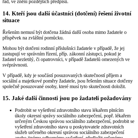
řád, ve znění pozdějších předpisů.
14. Kteří jsou další účastníci (dotčení) řešení životní
situace
Řešením nemusí být dotčena žádná další osoba mimo žadatele o
příspěvek na zvláštní pomůcku.
Mohou být dotčeni rodinní příslušníci žadatele v případě, že jej
zastupují ve správním řízení, příp. zákonní zástupci, pokud je
žadatel nezletilý, či opatrovníci, v případě žadatelů omezených ve
svéprávnosti.
V případě, kdy je součástí posuzovaných skutečností příjem a
sociální a majetkové poměry žadatele, jsou řešením situace dotčeny
společně posuzované osoby, které musí tyto skutečnosti doložit.
15. Jaké další činnosti jsou po žadateli požadovány
Podrobit se vyšetření zdravotního stavu lékařem plnícím
úkoly okresní správy sociálního zabezpečení, popř. lékařem
určeným Českou správou sociálního zabezpečení, podrobit se
vyšetření zdravotního stavu u poskytovatele zdravotních
služeb určeného okresní správou sociálního zabezpečení
anebo jinému odbornému vyšetření, předložit určenému