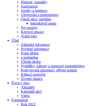
Historie, památky
Současnost
Spolky a instituce
Ubytování a pohostinství
Okolí obce, turistika
Interaktivní mapa
Pro seniory
Krizová situace
Vodní toky
Úřad
Základní informace
Povinné informace
Popis úřadu
e-podatelna
Úřední deska
Vyhlášky, zákony a usnesení zastupitelstva
Poskytování informací, příjem podání
Klikací rozpočet
Životní situace
Život v obci
Aktuality
Kalendář akcí
Videa
Fotogalerie
Rok 2022