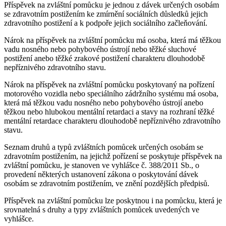
Příspěvek na zvláštní pomůcku je jednou z dávek určených osobám
se zdravotním postižením ke zmírnění sociálních důsledků jejich
zdravotního postižení a k podpoře jejich sociálního začleňování.
Nárok na příspěvek na zvláštní pomůcku má osoba, která má těžkou
vadu nosného nebo pohybového ústrojí nebo těžké sluchové
postižení anebo těžké zrakové postižení charakteru dlouhodobě
nepříznivého zdravotního stavu.
Nárok na příspěvek na zvláštní pomůcku poskytovaný na pořízení
motorového vozidla nebo speciálního zádržního systému má osoba,
která má těžkou vadu nosného nebo pohybového ústrojí anebo
těžkou nebo hlubokou mentální retardaci a stavy na rozhraní těžké
mentální retardace charakteru dlouhodobě nepříznivého zdravotního
stavu.
Seznam druhů a typů zvláštních pomůcek určených osobám se
zdravotním postižením, na jejichž pořízení se poskytuje příspěvek na
zvláštní pomůcku, je stanoven ve vyhlášce č. 388/2011 Sb., o
provedení některých ustanovení zákona o poskytování dávek
osobám se zdravotním postižením, ve znění pozdějších předpisů.
Příspěvek na zvláštní pomůcku lze poskytnou i na pomůcku, která je
srovnatelná s druhy a typy zvláštních pomůcek uvedených ve
vyhlášce.