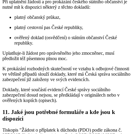
Při uplatnění žádosti a pro prokázání českého státního občanství je
nutné mít k dispozici některý z těchto dokladů:
platný občanský průkaz,
platný cestovní pas České republiky,
ověřený doklad (osvědčení) o státním občanství České
republiky.
Uplatňuje-li žádost pro oprávněného jeho zmocněnec, musí
předložit též písemnou plnou moc.
K prokázání rozhodných skutečností ve vztahu k odbojové činnosti
ve většině případů slouží doklady, které má Česká správa sociálního
zabezpečení již založeny ve svých evidencích.
Doklady, které součástí evidencí České správy sociálního
zabezpečení dosud nejsou, se předkládají v originálech nebo v
ověřených kopiích (opisech).
11. Jaké jsou potřebné formuláře a kde jsou k
dispozici
Tiskopis "Žádost o příplatek k důchodu (PDO) podle zákona č.