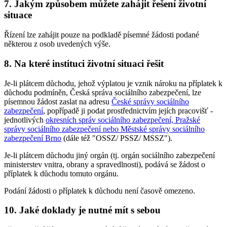
7. Jakým způsobem můžete zahájit řešení životní
situace
Řízení lze zahájit pouze na podkladě písemné žádosti podané
některou z osob uvedených výše.
8. Na které instituci životní situaci řešit
Je-li plátcem důchodu, jehož výplatou je vznik nároku na příplatek k
důchodu podmíněn, Česká správa sociálního zabezpečení, lze
písemnou žádost zaslat na adresu
České správy sociálního
zabezpečení
, popřípadě ji podat prostřednictvím jejích pracovišť -
jednotlivých
okresních správ sociálního zabezpečení, Pražské
správy sociálního zabezpečení nebo Městské správy sociálního
zabezpečení Brno
(dále též "OSSZ/ PSSZ/ MSSZ").
Je-li plátcem důchodu jiný orgán (tj. orgán sociálního zabezpečení
ministerstev vnitra, obrany a spravedlnosti), podává se žádost o
příplatek k důchodu tomuto orgánu.
Podání žádosti o příplatek k důchodu není časově omezeno.
10. Jaké doklady je nutné mít s sebou