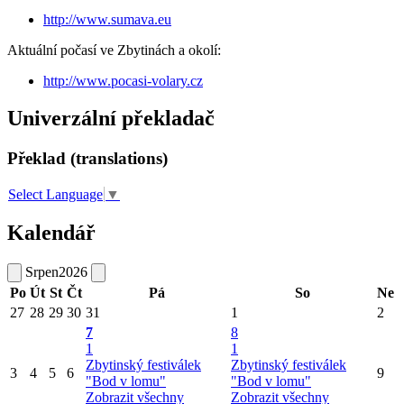
http://www.sumava.eu
Aktuální počasí ve Zbytinách a okolí:
http://www.pocasi-volary.cz
Univerzální překladač
Překlad (translations)
Select Language
▼
Kalendář
Srpen
2026
Po
Út
St
Čt
Pá
So
Ne
27
28
29
30
31
1
2
7
8
1
1
Zbytinský festiválek
Zbytinský festiválek
3
4
5
6
9
"Bod v lomu"
"Bod v lomu"
Zobrazit všechny
Zobrazit všechny