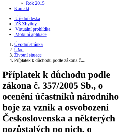
Rok 2015
Kontakt
Úřední deska
ZŠ Zbytiny
Virtuální prohlídka
Mobilní aplikace
Úvodní stránka
Úřad
Životní situace
Příplatek k důchodu podle zákona č....
Příplatek k důchodu podle
zákona č. 357/2005 Sb., o
ocenění účastníků národního
boje za vznik a osvobození
Československa a některých
pozůstalých po nich, o