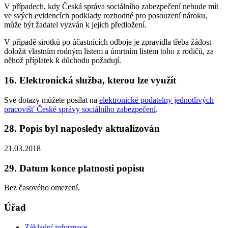
V případech, kdy Česká správa sociálního zabezpečení nebude mít
ve svých evidencích podklady rozhodné pro posouzení nároku,
může být žadatel vyzván k jejich předložení.
V případě sirotků po účastnících odboje je zpravidla třeba žádost
doložit vlastním rodným listem a úmrtním listem toho z rodičů, za
něhož příplatek k důchodu požadují.
16. Elektronická služba, kterou lze využít
Své dotazy můžete posílat na
elektronické podatelny jednotlivých
pracovišť České správy sociálního zabezpečení
.
28. Popis byl naposledy aktualizován
21.03.2018
29. Datum konce platnosti popisu
Bez časového omezení.
Úřad
Základní informace