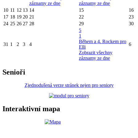
záznamy ze dne
záznamy ze dne
10
11
12
13
14
15
16
17
18
19
20
21
22
23
24
25
26
27
28
29
30
5
1
Během a 4. Rockem pro
31
1
2
3
4
6
Elli
Zobrazit všechny
záznamy ze dne
Senioři
Zjednodušená verze stránek nejen pro seniory
Interaktivní mapa