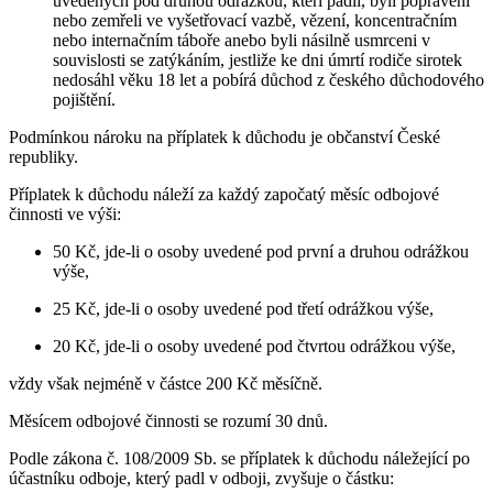
uvedených pod druhou odrážkou, kteří padli, byli popraveni
nebo zemřeli ve vyšetřovací vazbě, vězení, koncentračním
nebo internačním táboře anebo byli násilně usmrceni v
souvislosti se zatýkáním, jestliže ke dni úmrtí rodiče sirotek
nedosáhl věku 18 let a pobírá důchod z českého důchodového
pojištění.
Podmínkou nároku na příplatek k důchodu je občanství České
republiky.
Příplatek k důchodu náleží za každý započatý měsíc odbojové
činnosti ve výši:
50 Kč, jde-li o osoby uvedené pod první a druhou odrážkou
výše,
25 Kč, jde-li o osoby uvedené pod třetí odrážkou výše,
20 Kč, jde-li o osoby uvedené pod čtvrtou odrážkou výše,
vždy však nejméně v částce 200 Kč měsíčně.
Měsícem odbojové činnosti se rozumí 30 dnů.
Podle zákona č. 108/2009 Sb. se příplatek k důchodu náležející po
účastníku odboje, který padl v odboji, zvyšuje o částku: