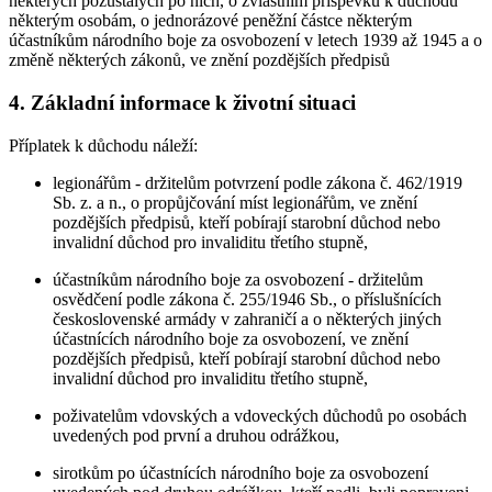
některých pozůstalých po nich, o zvláštním příspěvku k důchodu
některým osobám, o jednorázové peněžní částce některým
účastníkům národního boje za osvobození v letech 1939 až 1945 a o
změně některých zákonů, ve znění pozdějších předpisů
4. Základní informace k životní situaci
Příplatek k důchodu náleží:
legionářům - držitelům potvrzení podle zákona č. 462/1919
Sb. z. a n., o propůjčování míst legionářům, ve znění
pozdějších předpisů, kteří pobírají starobní důchod nebo
invalidní důchod pro invaliditu třetího stupně,
účastníkům národního boje za osvobození - držitelům
osvědčení podle zákona č. 255/1946 Sb., o příslušnících
československé armády v zahraničí a o některých jiných
účastnících národního boje za osvobození, ve znění
pozdějších předpisů, kteří pobírají starobní důchod nebo
invalidní důchod pro invaliditu třetího stupně,
poživatelům vdovských a vdoveckých důchodů po osobách
uvedených pod první a druhou odrážkou,
sirotkům po účastnících národního boje za osvobození