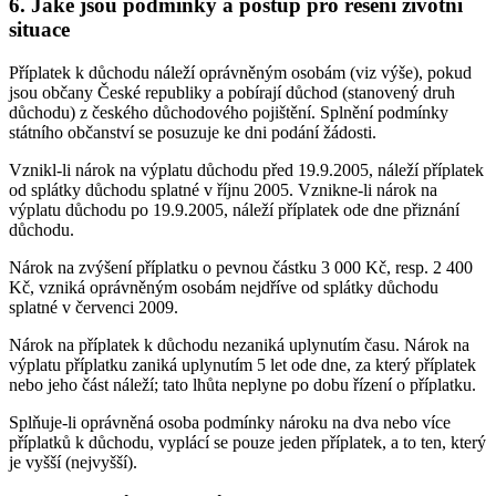
6. Jaké jsou podmínky a postup pro řešení životní
situace
Příplatek k důchodu náleží oprávněným osobám (viz výše), pokud
jsou občany České republiky a pobírají důchod (stanovený druh
důchodu) z českého důchodového pojištění. Splnění podmínky
státního občanství se posuzuje ke dni podání žádosti.
Vznikl-li nárok na výplatu důchodu před 19.9.2005, náleží příplatek
od splátky důchodu splatné v říjnu 2005. Vznikne-li nárok na
výplatu důchodu po 19.9.2005, náleží příplatek ode dne přiznání
důchodu.
Nárok na zvýšení příplatku o pevnou částku 3 000 Kč, resp. 2 400
Kč, vzniká oprávněným osobám nejdříve od splátky důchodu
splatné v červenci 2009.
Nárok na příplatek k důchodu nezaniká uplynutím času. Nárok na
výplatu příplatku zaniká uplynutím 5 let ode dne, za který příplatek
nebo jeho část náleží; tato lhůta neplyne po dobu řízení o příplatku.
Splňuje-li oprávněná osoba podmínky nároku na dva nebo více
příplatků k důchodu, vyplácí se pouze jeden příplatek, a to ten, který
je vyšší (nejvyšší).