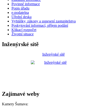
Povinné informace
Popis úřadu
e-podatelna
Úřední deska
Vyhlášky, zákony a usnesení zastupitelstva
Poskytování informací, příjem podání
Klikací rozpočet
Životní situace
Inženýrské sítě
Inženýrské sítě
Zajímavé weby
Kamery Šumava: