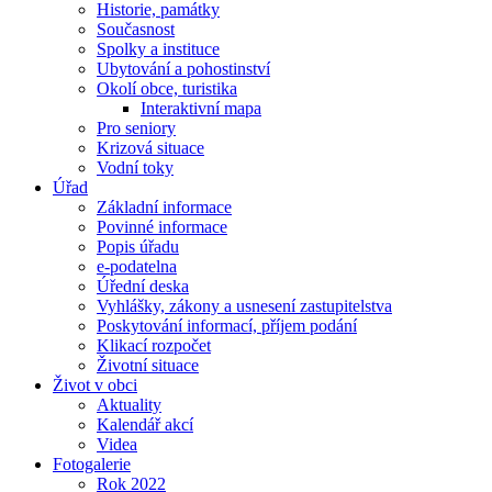
Historie, památky
Současnost
Spolky a instituce
Ubytování a pohostinství
Okolí obce, turistika
Interaktivní mapa
Pro seniory
Krizová situace
Vodní toky
Úřad
Základní informace
Povinné informace
Popis úřadu
e-podatelna
Úřední deska
Vyhlášky, zákony a usnesení zastupitelstva
Poskytování informací, příjem podání
Klikací rozpočet
Životní situace
Život v obci
Aktuality
Kalendář akcí
Videa
Fotogalerie
Rok 2022