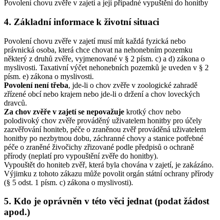
Povolení chovu zvěře v zajetí a její případné vypuštění do honitby
4. Základní informace k životní situaci
Povolení chovu zvěře v zajetí musí mít každá fyzická nebo
právnická osoba, která chce chovat na nehonebním pozemku
některý z druhů zvěře, vyjmenované v § 2 písm. c) a d) zákona o
myslivosti. Taxativní výčet nehonebních pozemků je uveden v § 2
písm. e) zákona o myslivosti.
Povolení není třeba
, jde-li o chov zvěře v zoologické zahradě
zřízené obcí nebo krajem nebo jde-li o držení a chov loveckých
dravců.
Za chov zvěře v zajetí se nepovažuje
krotký chov nebo
polodivoký chov zvěře prováděný uživatelem honitby pro účely
zazvěřování honiteb, péče o zraněnou zvěř prováděná uživatelem
honitby po nezbytnou dobu, záchranné chovy a stanice potřebné
péče o zraněné živočichy zřizované podle předpisů o ochraně
přírody (neplatí pro vypouštění zvěře do honitby).
Vypouštět do honiteb zvěř, která byla chována v zajetí, je zakázáno.
Výjimku z tohoto zákazu může povolit orgán státní ochrany přírody
(§ 5 odst. 1 písm. c) zákona o myslivosti).
5. Kdo je oprávněn v této věci jednat (podat žádost
apod.)