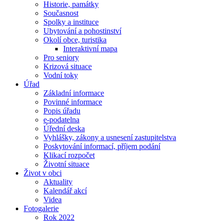
Historie, památky
Současnost
Spolky a instituce
Ubytování a pohostinství
Okolí obce, turistika
Interaktivní mapa
Pro seniory
Krizová situace
Vodní toky
Úřad
Základní informace
Povinné informace
Popis úřadu
e-podatelna
Úřední deska
Vyhlášky, zákony a usnesení zastupitelstva
Poskytování informací, příjem podání
Klikací rozpočet
Životní situace
Život v obci
Aktuality
Kalendář akcí
Videa
Fotogalerie
Rok 2022