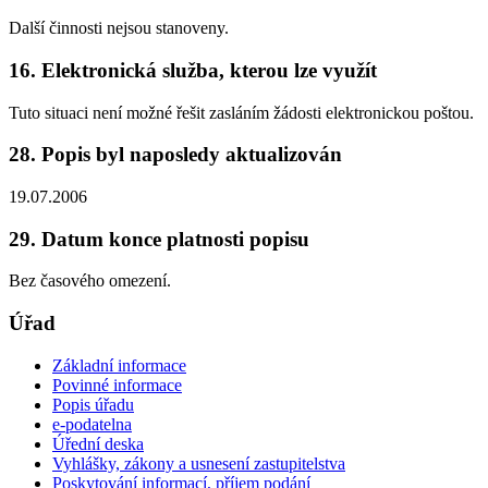
Další činnosti nejsou stanoveny.
16. Elektronická služba, kterou lze využít
Tuto situaci není možné řešit zasláním žádosti elektronickou poštou.
28. Popis byl naposledy aktualizován
19.07.2006
29. Datum konce platnosti popisu
Bez časového omezení.
Úřad
Základní informace
Povinné informace
Popis úřadu
e-podatelna
Úřední deska
Vyhlášky, zákony a usnesení zastupitelstva
Poskytování informací, příjem podání