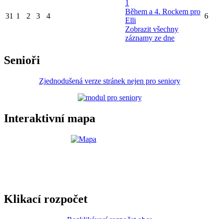
1
Během a 4. Rockem pro
31
1
2
3
4
6
Elli
Zobrazit všechny
záznamy ze dne
Senioři
Zjednodušená verze stránek nejen pro seniory
Interaktivní mapa
Klikací rozpočet