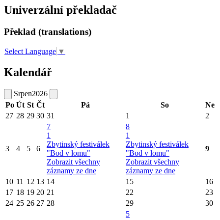
Univerzální překladač
Překlad (translations)
Select Language
▼
Kalendář
Srpen
2026
Po
Út
St
Čt
Pá
So
Ne
27
28
29
30
31
1
2
7
8
1
1
Zbytinský festiválek
Zbytinský festiválek
3
4
5
6
9
"Bod v lomu"
"Bod v lomu"
Zobrazit všechny
Zobrazit všechny
záznamy ze dne
záznamy ze dne
10
11
12
13
14
15
16
17
18
19
20
21
22
23
24
25
26
27
28
29
30
5