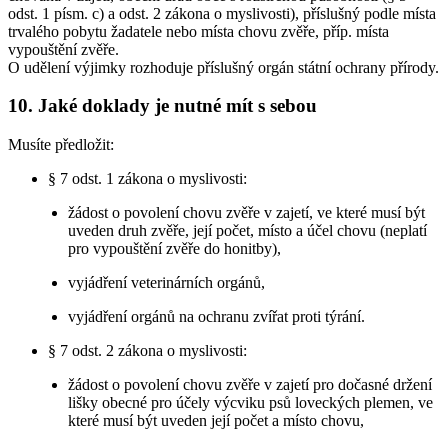
odst. 1 písm. c) a odst. 2 zákona o myslivosti), příslušný podle místa
trvalého pobytu žadatele nebo místa chovu zvěře, příp. místa
vypouštění zvěře.
O udělení výjimky rozhoduje příslušný orgán státní ochrany přírody.
10. Jaké doklady je nutné mít s sebou
Musíte předložit:
§ 7 odst. 1 zákona o myslivosti:
žádost o povolení chovu zvěře v zajetí, ve které musí být
uveden druh zvěře, její počet, místo a účel chovu (neplatí
pro vypouštění zvěře do honitby),
vyjádření veterinárních orgánů,
vyjádření orgánů na ochranu zvířat proti týrání.
§ 7 odst. 2 zákona o myslivosti:
žádost o povolení chovu zvěře v zajetí pro dočasné držení
lišky obecné pro účely výcviku psů loveckých plemen, ve
které musí být uveden její počet a místo chovu,