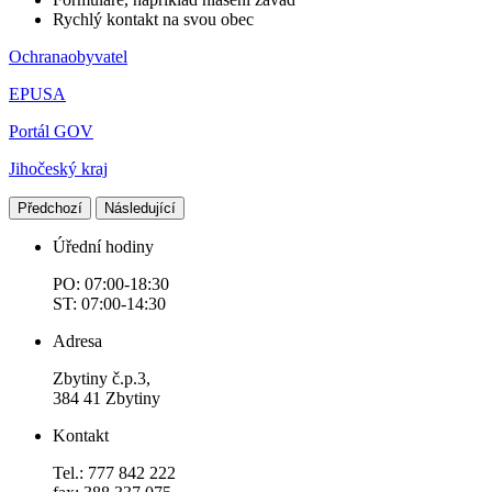
Rychlý kontakt na svou obec
Ochranaobyvatel
EPUSA
Portál GOV
Jihočeský kraj
Předchozí
Následující
Úřední hodiny
PO: 07:00-18:30
ST: 07:00-14:30
Adresa
Zbytiny č.p.3,
384 41 Zbytiny
Kontakt
Tel.: 777 842 222