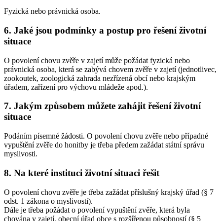
Fyzická nebo právnická osoba.
6. Jaké jsou podmínky a postup pro řešení životní
situace
O povolení chovu zvěře v zajetí může požádat fyzická nebo
právnická osoba, která se zabývá chovem zvěře v zajetí (jednotlivec,
zookoutek, zoologická zahrada nezřízená obcí nebo krajským
úřadem, zařízení pro výchovu mládeže apod.).
7. Jakým způsobem můžete zahájit řešení životní
situace
Podáním písemné žádosti. O povolení chovu zvěře nebo případné
vypuštění zvěře do honitby je třeba předem zažádat státní správu
myslivosti.
8. Na které instituci životní situaci řešit
O povolení chovu zvěře je třeba zažádat příslušný krajský úřad (§ 7
odst. 1 zákona o myslivosti).
Dále je třeba požádat o povolení vypuštění zvěře, která byla
chována v zajetí, obecní úřad obce s rozšířenou působností (§ 5