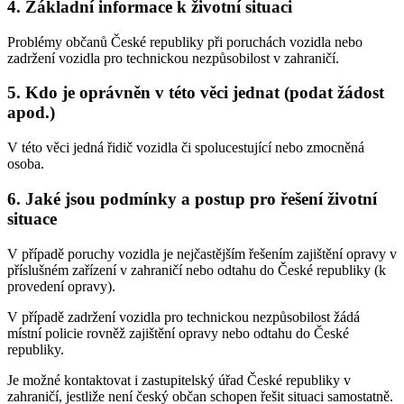
4. Základní informace k životní situaci
Problémy občanů České republiky při poruchách vozidla nebo
zadržení vozidla pro technickou nezpůsobilost v zahraničí.
5. Kdo je oprávněn v této věci jednat (podat žádost
apod.)
V této věci jedná řidič vozidla či spolucestující nebo zmocněná
osoba.
6. Jaké jsou podmínky a postup pro řešení životní
situace
V případě poruchy vozidla je nejčastějším řešením zajištění opravy v
příslušném zařízení v zahraničí nebo odtahu do České republiky (k
provedení opravy).
V případě zadržení vozidla pro technickou nezpůsobilost žádá
místní policie rovněž zajištění opravy nebo odtahu do České
republiky.
Je možné kontaktovat i zastupitelský úřad České republiky v
zahraničí, jestliže není český občan schopen řešit situaci samostatně.