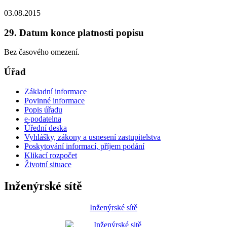
03.08.2015
29. Datum konce platnosti popisu
Bez časového omezení.
Úřad
Základní informace
Povinné informace
Popis úřadu
e-podatelna
Úřední deska
Vyhlášky, zákony a usnesení zastupitelstva
Poskytování informací, příjem podání
Klikací rozpočet
Životní situace
Inženýrské sítě
Inženýrské sítě