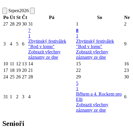
Srpen
2026
Po
Út
St
Čt
Pá
So
Ne
27
28
29
30
31
1
2
7
8
1
1
Zbytinský festiválek
Zbytinský festiválek
3
4
5
6
9
"Bod v lomu"
"Bod v lomu"
Zobrazit všechny
Zobrazit všechny
záznamy ze dne
záznamy ze dne
10
11
12
13
14
15
16
17
18
19
20
21
22
23
24
25
26
27
28
29
30
5
1
Během a 4. Rockem pro
31
1
2
3
4
6
Elli
Zobrazit všechny
záznamy ze dne
Senioři