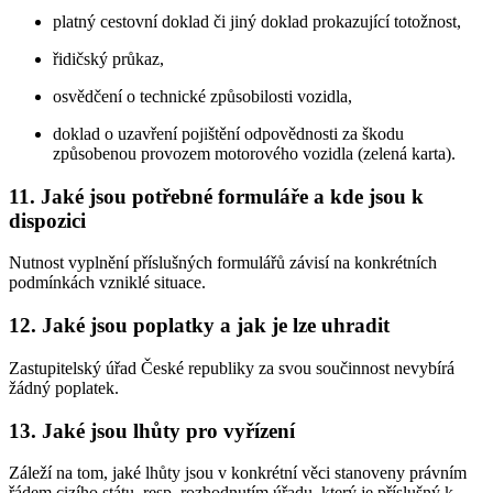
platný cestovní doklad či jiný doklad prokazující totožnost,
řidičský průkaz,
osvědčení o technické způsobilosti vozidla,
doklad o uzavření pojištění odpovědnosti za škodu
způsobenou provozem motorového vozidla (zelená karta).
11. Jaké jsou potřebné formuláře a kde jsou k
dispozici
Nutnost vyplnění příslušných formulářů závisí na konkrétních
podmínkách vzniklé situace.
12. Jaké jsou poplatky a jak je lze uhradit
Zastupitelský úřad České republiky za svou součinnost nevybírá
žádný poplatek.
13. Jaké jsou lhůty pro vyřízení
Záleží na tom, jaké lhůty jsou v konkrétní věci stanoveny právním
řádem cizího státu, resp. rozhodnutím úřadu, který je příslušný k