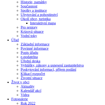
Historie, památky
Současnost
Spolky a instituce
Ubytování a pohostinství
Okolí obce, turistika
Interaktivní mapa
Pro seniory
Krizová situace
Vodní toky
Úřad
Základní informace
Povinné informace
Popis úřadu
e-podatelna
Úřední deska
Vyhlášky, zákony a usnesení zastupitelstva
Poskytování informací, příjem podání
Klikací rozpočet
Životní situace
Život v obci
Aktuality
Kalendář akcí
Videa
Fotogalerie
Rok 2022