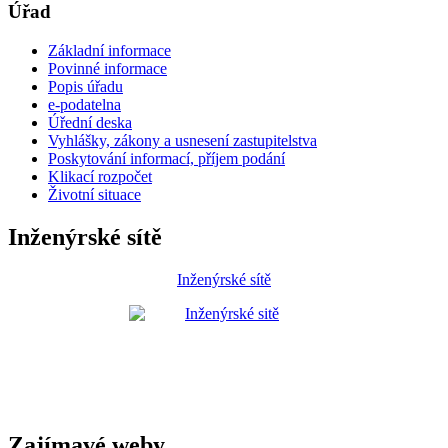
Úřad
Základní informace
Povinné informace
Popis úřadu
e-podatelna
Úřední deska
Vyhlášky, zákony a usnesení zastupitelstva
Poskytování informací, příjem podání
Klikací rozpočet
Životní situace
Inženýrské sítě
Inženýrské sítě
Zajímavé weby