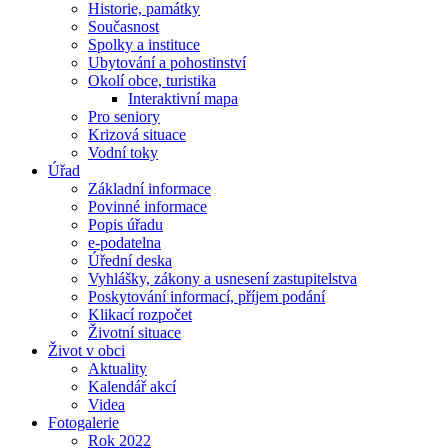
Historie, památky
Současnost
Spolky a instituce
Ubytování a pohostinství
Okolí obce, turistika
Interaktivní mapa
Pro seniory
Krizová situace
Vodní toky
Úřad
Základní informace
Povinné informace
Popis úřadu
e-podatelna
Úřední deska
Vyhlášky, zákony a usnesení zastupitelstva
Poskytování informací, příjem podání
Klikací rozpočet
Životní situace
Život v obci
Aktuality
Kalendář akcí
Videa
Fotogalerie
Rok 2022