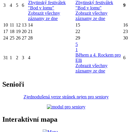
Zbytinský festiválek
Zbytinský festiválek
3
4
5
6
9
"Bod v lomu"
"Bod v lomu"
Zobrazit všechny
Zobrazit všechny
záznamy ze dne
záznamy ze dne
10
11
12
13
14
15
16
17
18
19
20
21
22
23
24
25
26
27
28
29
30
5
1
Během a 4. Rockem pro
31
1
2
3
4
6
Elli
Zobrazit všechny
záznamy ze dne
Senioři
Zjednodušená verze stránek nejen pro seniory
Interaktivní mapa