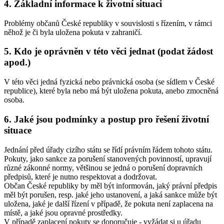
4. Základní informace k životní situaci
Problémy občanů České republiky v souvislosti s řízením, v rámci
něhož je či byla uložena pokuta v zahraničí.
5. Kdo je oprávněn v této věci jednat (podat žádost
apod.)
V této věci jedná fyzická nebo právnická osoba (se sídlem v České
republice), které byla nebo má být uložena pokuta, anebo zmocněná
osoba.
6. Jaké jsou podmínky a postup pro řešení životní
situace
Jednání před úřady cizího státu se řídí právním řádem tohoto státu.
Pokuty, jako sankce za porušení stanovených povinností, upravují
různé zákonné normy, většinou se jedná o porušení dopravních
předpisů, které je nutno respektovat a dodržovat.
Občan České republiky by měl být informován, jaký právní předpis
měl být porušen, resp. jaké jeho ustanovení, a jaká sankce může být
uložena, jaké je další řízení v případě, že pokuta není zaplacena na
místě, a jaké jsou opravné prostředky.
V případě zaplacení pokuty se doporučuje - vyžádat si u úřadu