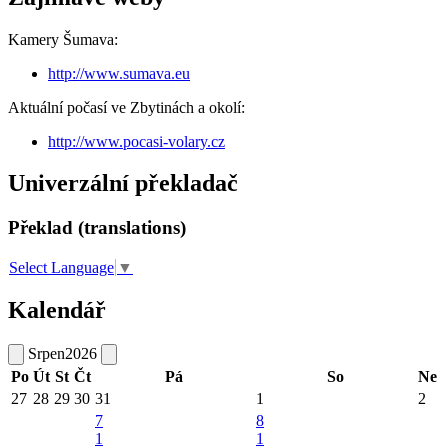
Kamery Šumava:
http://www.sumava.eu
Aktuální počasí ve Zbytinách a okolí:
http://www.pocasi-volary.cz
Univerzální překladač
Překlad (translations)
Select Language
▼
Kalendář
Srpen
2026
Po
Út
St
Čt
Pá
So
Ne
27
28
29
30
31
1
2
7
8
1
1