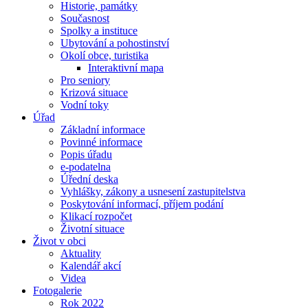
Historie, památky
Současnost
Spolky a instituce
Ubytování a pohostinství
Okolí obce, turistika
Interaktivní mapa
Pro seniory
Krizová situace
Vodní toky
Úřad
Základní informace
Povinné informace
Popis úřadu
e-podatelna
Úřední deska
Vyhlášky, zákony a usnesení zastupitelstva
Poskytování informací, příjem podání
Klikací rozpočet
Životní situace
Život v obci
Aktuality
Kalendář akcí
Videa
Fotogalerie
Rok 2022