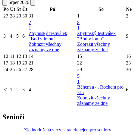
Srpen
2026
Po
Út
St
Čt
Pá
So
Ne
27
28
29
30
31
1
2
7
8
1
1
Zbytinský festiválek
Zbytinský festiválek
3
4
5
6
9
"Bod v lomu"
"Bod v lomu"
Zobrazit všechny
Zobrazit všechny
záznamy ze dne
záznamy ze dne
10
11
12
13
14
15
16
17
18
19
20
21
22
23
24
25
26
27
28
29
30
5
1
Během a 4. Rockem pro
31
1
2
3
4
6
Elli
Zobrazit všechny
záznamy ze dne
Senioři
Zjednodušená verze stránek nejen pro seniory