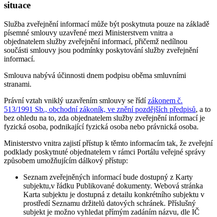
situace
Služba zveřejnění informací může být poskytnuta pouze na základě
písemné smlouvy uzavřené mezi Ministerstvem vnitra a
objednatelem služby zveřejnění informací, přičemž nedílnou
součásti smlouvy jsou podmínky poskytování služby zveřejnění
informací.
Smlouva nabývá účinnosti dnem podpisu oběma smluvními
stranami.
Právní vztah vniklý uzavřením smlouvy se řídí
zákonem č.
513/1991 Sb., obchodní zákoník, ve znění pozdějších předpisů
, a to
bez ohledu na to, zda objednatelem služby zveřejnění informací je
fyzická osoba, podnikající fyzická osoba nebo právnická osoba.
Ministerstvo vnitra zajistí přístup k těmto informacím tak, že zveřejní
podklady poskytnuté objednatelem v rámci Portálu veřejné správy
způsobem umožňujícím dálkový přístup:
Seznam zveřejněných informací bude dostupný z Karty
subjektu,v řádku Publikované dokumenty. Webová stránka
Karta subjektu je dostupná z detailu konkrétního subjektu v
prostředí Seznamu držitelů datových schránek. Příslušný
subjekt je možno vyhledat přímým zadáním názvu, dle IČ