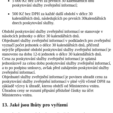
5 000 Kč bez DPH za prvních 30 kalendářních dnů
poskytování služby zveřejnění informací;
500 Kč bez DPH za každé další období v délce 30
kalendářních dnů, následujících po prvních 30kalendářních
dnech poskytování služby.
Období poskytování služby zveřejnění informací se stanovuje v
násobcích jednotky o délce 30 kalendářních dnů.
Objednatel služby zveřejnění informací v podkladech pro zveřejnění
vyznačí počet jednotek o délce 30 kalendářních dnů, přičemž
nejvýše přípustné období poskytování služby zveřejnění informací je
stanoveno na dobu 12-ti jednotek o délce 30 kalendářních dnů.
Cena za poskytování služby zveřejnění informací je splatná
jednorázově za celou dobu poskytování služby zveřejnění informací,
a to po podpisu smlouvy, avšak před zahájením poskytování služby
zveřejnění informací.
Objednatel služby zveřejnění informací je povinen uhradit cenu za
poskytování služby zveřejnění informací v plné výši včetně DPH na
základě výzvy k úhradě, kterou obdrží od Ministerstva vnitra.
Úhradou ceny se rozumí připsání příslušné částky na účet
Ministerstva vnitra.
13. Jaké jsou lhůty pro vyřízení