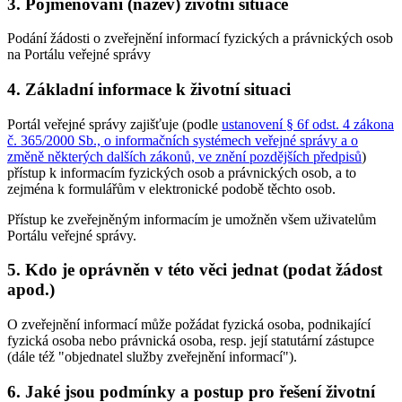
3. Pojmenování (název) životní situace
Podání žádosti o zveřejnění informací fyzických a právnických osob
na Portálu veřejné správy
4. Základní informace k životní situaci
Portál veřejné správy zajišťuje (podle
ustanovení § 6f odst. 4 zákona
č. 365/2000 Sb., o informačních systémech veřejné správy a o
změně některých dalších zákonů, ve znění pozdějších předpisů
)
přístup k informacím fyzických osob a právnických osob, a to
zejména k formulářům v elektronické podobě těchto osob.
Přístup ke zveřejněným informacím je umožněn všem uživatelům
Portálu veřejné správy.
5. Kdo je oprávněn v této věci jednat (podat žádost
apod.)
O zveřejnění informací může požádat fyzická osoba, podnikající
fyzická osoba nebo právnická osoba, resp. její statutární zástupce
(dále též "objednatel služby zveřejnění informací").
6. Jaké jsou podmínky a postup pro řešení životní