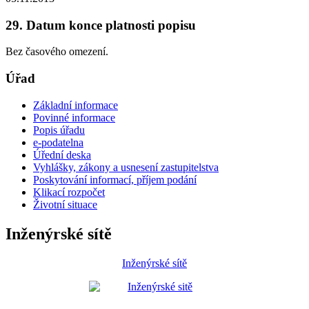
29. Datum konce platnosti popisu
Bez časového omezení.
Úřad
Základní informace
Povinné informace
Popis úřadu
e-podatelna
Úřední deska
Vyhlášky, zákony a usnesení zastupitelstva
Poskytování informací, příjem podání
Klikací rozpočet
Životní situace
Inženýrské sítě
Inženýrské sítě