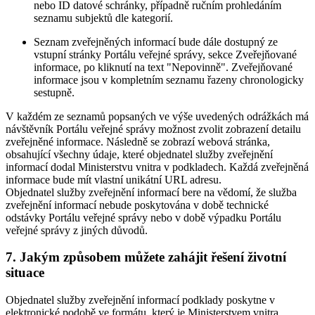
nebo ID datové schránky, případně ručním prohledáním
seznamu subjektů dle kategorií.
Seznam zveřejněných informací bude dále dostupný ze
vstupní stránky Portálu veřejné správy, sekce Zveřejňované
informace, po kliknutí na text "Nepovinně". Zveřejňované
informace jsou v kompletním seznamu řazeny chronologicky
sestupně.
V každém ze seznamů popsaných ve výše uvedených odrážkách má
návštěvník Portálu veřejné správy možnost zvolit zobrazení detailu
zveřejněné informace. Následně se zobrazí webová stránka,
obsahující všechny údaje, které objednatel služby zveřejnění
informací dodal Ministerstvu vnitra v podkladech. Každá zveřejněná
informace bude mít vlastní unikátní URL adresu.
Objednatel služby zveřejnění informací bere na vědomí, že služba
zveřejnění informací nebude poskytována v době technické
odstávky Portálu veřejné správy nebo v době výpadku Portálu
veřejné správy z jiných důvodů.
7. Jakým způsobem můžete zahájit řešení životní
situace
Objednatel služby zveřejnění informací podklady poskytne v
elektronické podobě ve formátu, který je Ministerstvem vnitra